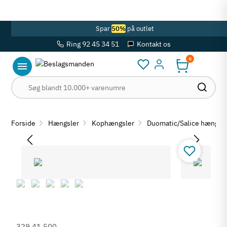
OBS! Se ferie åbningstider her
Spar
50%
på outlet
Ring 92 45 34 51
Kontakt os
0
Log ind
Forside
Hængsler
Kophængsler
Duomatic/Salice hængls
329.41.500