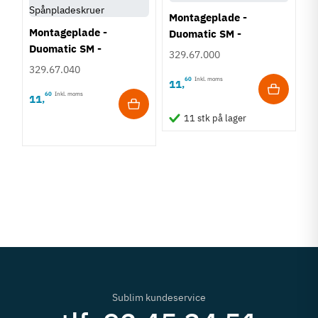
Montageplade -
Montageplade -
Duomatic SM -
Duomatic SM -
Euroskruer
329.67.000
Spånpladeskruer
329.67.040
60
Inkl. moms
11
,
60
Inkl. moms
11
,
K
11 stk på lager
D
S
3
1
Sublim kundeservice