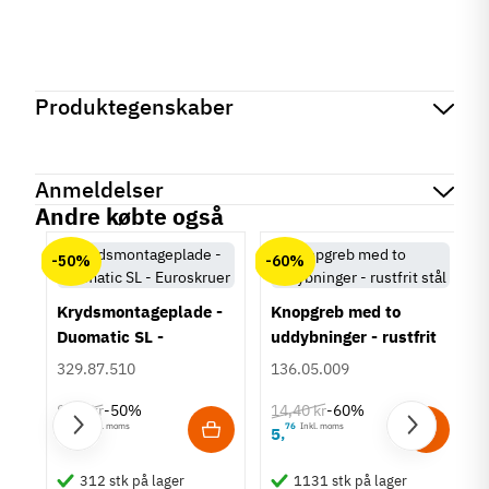
Produktegenskaber
Mærker
Haefele
Reference
329.41.500
Anmeldelser
Tilstand
Ny
Andre købte også
chat
Anmeldelser (0)
-50%
-60%
Der er ingen kundeanmeldelser endnu.
Krydsmontageplade -
Knopgreb med to
Duomatic SL -
uddybninger - rustfrit
Euroskruer
stål
329.87.510
136.05.009
9,25 kr
14,40 kr
-50%
-60%
63
Inkl. moms
76
Inkl. moms
4
5
,
,
um
312 stk på lager
1131 stk på lager