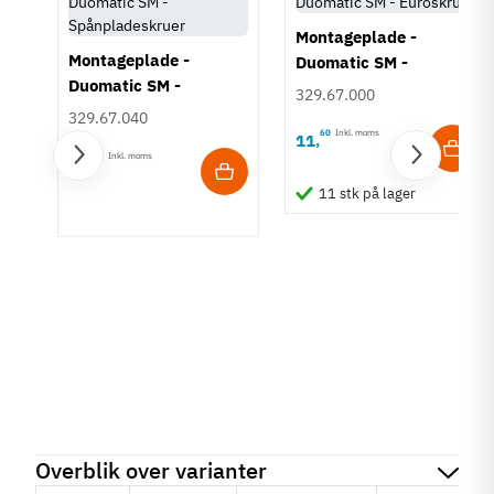
Montageplade -
Montageplade -
Duomatic SM -
Duomatic SM -
Euroskruer
329.67.000
Spånpladeskruer
329.67.040
60
Inkl. moms
11
,
60
Inkl. moms
11
,
11 stk på lager
Overblik over varianter