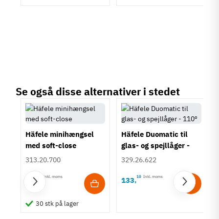
Se også disse alternativer i stedet
Häfele minihængsel
Häfele Duomatic til
med soft-close
glas- og spejllåger -
110º
313.20.700
329.26.622
85
Inkl. moms
10
Inkl. moms
20
133
,
,
l
30 stk på lager