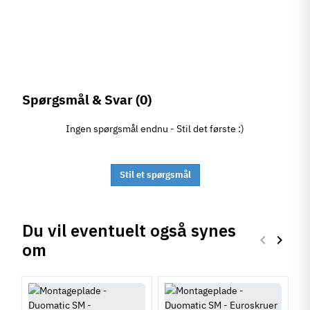
Spørgsmål & Svar
(0)
Ingen spørgsmål endnu - Stil det første :)
Stil et spørgsmål
Du vil eventuelt også synes
keyboard_arrow_left
keyboard_arrow_right
om
Forrige
Næste