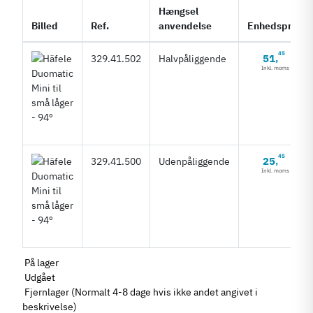
Hængsel
Billed
Ref.
anvendelse
Enhedspris
45
51
329.41.502
Halvpåliggende
,
Inkl. moms
45
25
329.41.500
Udenpåliggende
,
Inkl. moms
På lager
Udgået
Fjernlager (Normalt 4-8 dage hvis ikke andet angivet i
beskrivelse)