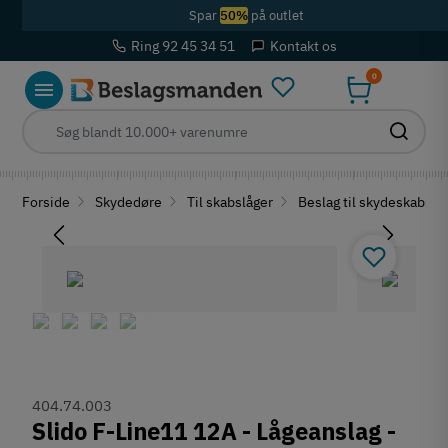
Spar
50%
på outlet
Ring 92 45 34 51
Kontakt os
0
Forside
Skydedøre
Til skabslåger
Beslag til skydeskabslå
404.74.003
Slido F-Line11 12A - Lågeanslag -