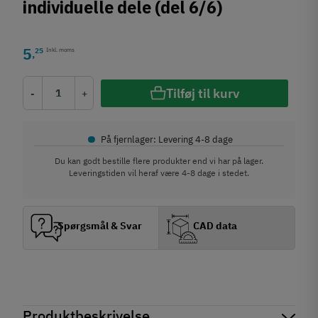
individuelle dele (del 6/6)
5
25
Inkl. moms
,
Tilføj til kurv
-
+
•
På fjernlager: Levering 4-8 dage
Du kan godt bestille flere produkter end vi har på lager.
Leveringstiden vil heraf være 4-8 dage i stedet.
Spørgsmål & Svar
CAD data
Produktbeskrivelse