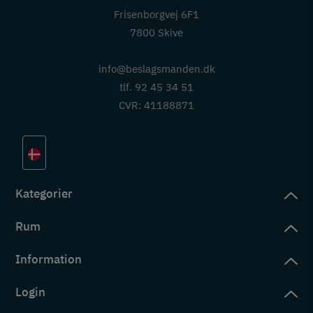
Frisenborgvej 6F1
7800 Skive
info@beslagsmanden.dk
tlf. 92 45 34 51
CVR: 41188871
Kategorier
Rum
slag
rd
Information
deværelse
eb
yggers
Login
vering
ul
tré