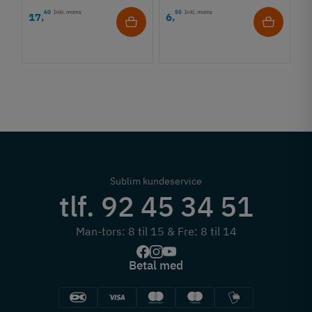
E
60
Inkl. moms
55
Inkl. moms
17
6
,
,
in
4
3
6
Sublim kundeservice
tlf. 92 45 34 51
Man-tors: 8 til 15 & Fre: 8 til 14
Betal med