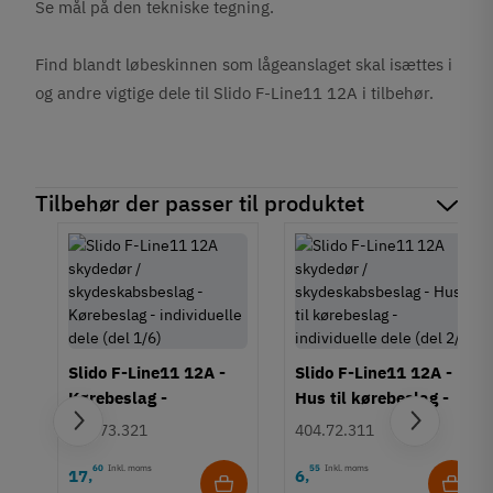
Se mål på den tekniske tegning.
Find blandt løbeskinnen som lågeanslaget skal isættes i
og andre vigtige dele til Slido F-Line11 12A i tilbehør.
Tilbehør der passer til produktet
Slido F-Line11 12A -
Slido F-Line11 12A -
Kørebeslag -
Hus til kørebeslag -
individuelle dele (del
individuelle dele (del
404.73.321
404.72.311
1/6)
2/6)
60
Inkl. moms
55
Inkl. moms
17
6
,
,
l