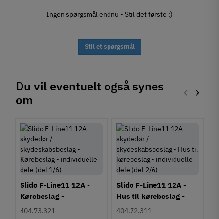
Ingen spørgsmål endnu - Stil det første :)
Stil et spørgsmål
Du vil eventuelt også synes
keyboard_arrow_left
keyboard_arrow_right
om
Forrige
Næste
Slido F-Line11 12A -
Slido F-Line11 12A -
Kørebeslag -
Hus til kørebeslag -
individuelle dele (del
individuelle dele (del
404.73.321
404.72.311
S
1/6)
2/6)