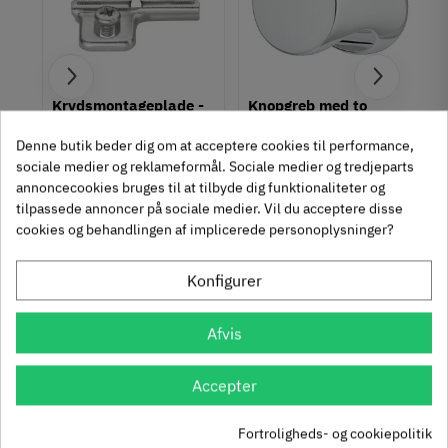
Dørbevægelse
Overlappende
Lågeplacering
Inden i skab
um
Krydsmontageplade -
Knopgreb med to
Dørtykkelse
Duomatic SL -
uddybninger - rustfrit
10-19 mm
Denne butik beder dig om at acceptere cookies til performance,
Euroskruer
stål
20-29 mm
329.87.510
136.05.009
sociale medier og reklameformål. Sociale medier og tredjeparts
Antal låger
annoncecookies bruges til at tilbyde dig funktionaliteter og
9,25 kr
14,40 kr
-50%
-60%
Til 1 låge
tilpassede annoncer på sociale medier. Vil du acceptere disse
63
Inkl. moms
76
Inkl. moms
4
5
,
,
Til 1 til 2 låger
cookies og behandlingen af implicerede personoplysninger?
Til 1 til 3 låger
312 stk på lager
1131 stk på lager
Til 2 låger
Konfigurer
Til 2 til 3 låger
Til 2 til 4 låger
Se også disse alternativer i stedet
Til 4 låger
Afvis
Til flere end 4 låger
Bærepunkt
Accepter
Gulv
Symmetri
Fortroligheds- og cookiepolitik