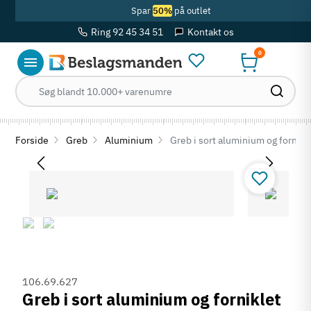
Spar
50%
på outlet
Ring 92 45 34 51
Kontakt os
0
Forside
Greb
Aluminium
Greb i sort aluminium og fornik
106.69.627
Greb i sort aluminium og forniklet