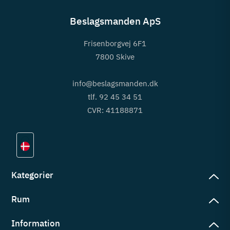
Beslagsmanden ApS
Frisenborgvej 6F1
7800 Skive
info@beslagsmanden.dk
tlf. 92 45 34 51
CVR: 41188871
Kategorier
Rum
slag
rd
Information
deværelse