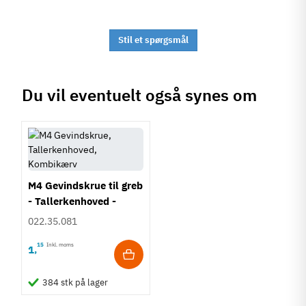
Stil et spørgsmål
Du vil eventuelt også synes om
M4 Gevindskrue til greb
- Tallerkenhoved -
Krydskærv
022.35.081
15
Inkl. moms
1
,
384 stk på lager