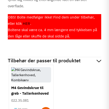
overflade.
OBS! Bolte medfølger ikke! Find dem under tilbehør,
eller klik
HER
.
Boltene skal være ca. 4 mm længere end tykkelsen på
den låge eller skuffe de skal sidde på.
Tilbehør der passer til produktet
M4 Gevindskrue til
greb - Tallerkenhoved
- Krydskærv
022.35.081
15
Inkl. moms