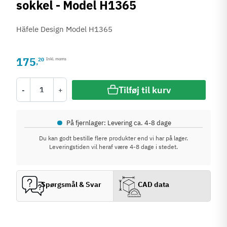
sokkel - Model H1365
Häfele Design Model H1365
175
20
Inkl. moms
,
Tilføj til kurv
-
+
•
På fjernlager: Levering ca. 4-8 dage
Du kan godt bestille flere produkter end vi har på lager.
Leveringstiden vil heraf være 4-8 dage i stedet.
Spørgsmål & Svar
CAD data