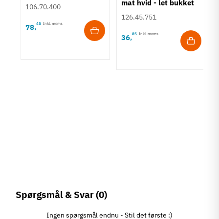
mat hvid - let bukket
106.70.400
greb
126.45.751
45
Inkl. moms
78
,
85
Inkl. moms
36
,
vet
Spørgsmål & Svar
(0)
Ingen spørgsmål endnu - Stil det første :)