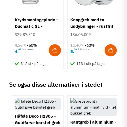
Farve
Sort
um
Krydsmontageplade -
Knopgreb med to
Montering
Duomatic SL -
uddybninger - rustfrit
M4 bolt
Euroskruer
stål
329.87.510
136.05.009
Type
Bøjlegreb
9,25 kr
14,40 kr
-50%
-60%
Stil
63
Inkl. moms
76
Inkl. moms
4
5
,
,
Klassisk
Moderne
312 stk på lager
1131 stk på lager
Tilstand
Ny
Se også disse alternativer i stedet
Häfele Deco H2305 -
Kantgreb i aluminium -
Guldfarve børstet greb