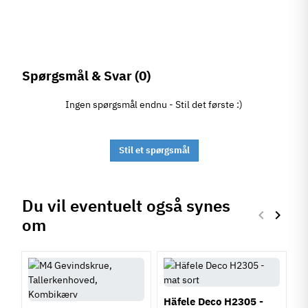
Spørgsmål & Svar
(0)
Ingen spørgsmål endnu - Stil det første :)
Stil et spørgsmål
Du vil eventuelt også synes
keyboard_arrow_left
keyboard_arrow_right
om
Forrige
Næste
Häfele Deco H2305 -