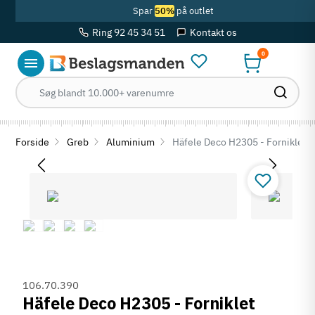
Spar
50%
på outlet
Ring 92 45 34 51
Kontakt os
0
Forside
Greb
Aluminium
Häfele Deco H2305 - Forniklet b
106.70.390
Häfele Deco H2305 - Forniklet