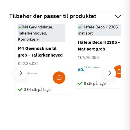
Tilbehør der passer til produktet
Häfele Deco H2305 -
M4 Gevindskrue til
Mat sort greb
greb - Tallerkenhoved
106.70.380
- Krydskærv
022.35.081
20
Inkl. moms
60
,
15
Inkl. moms
1
,
8 stk på lager
reb
384 stk på lager