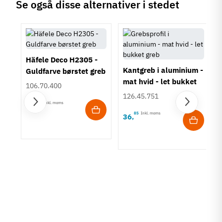
Stil
Se også disse alternativer i stedet
Art Deco
Tilstand
Ny
Häfele Deco H2305 -
Kantgreb i aluminium -
Guldfarve børstet greb
mat hvid - let bukket
106.70.400
greb
126.45.751
45
Inkl. moms
78
,
85
Inkl. moms
36
,