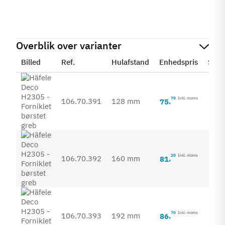
Overblik over varianter
Billed
Ref.
Hulafstand
Enhedspris
Stat
70
Inkl. moms
106.70.391
128 mm
75
,
20
Inkl. moms
106.70.392
160 mm
81
,
70
Inkl. moms
106.70.393
192 mm
86
,