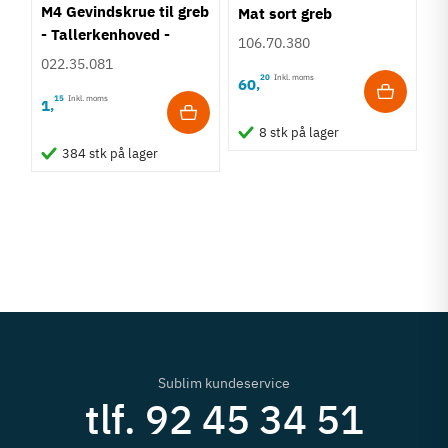
M4 Gevindskrue til greb
Mat sort greb
- Tallerkenhoved -
106.70.380
Krydskærv
022.35.081
20
Inkl. moms
60
,
15
Inkl. moms
1
,
H
8 stk på lager
G
384 stk på lager
1
7
Sublim kundeservice
tlf. 92 45 34 51