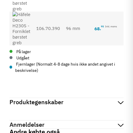
95
Inkl. moms
106.70.390
96 mm
68
,
På lager
Udgået
Fjernlager (Normalt 4-8 dage hvis ikke andet angivet i
beskrivelse)
Produktegenskaber
Mærker
Haefele
Reference
106.70.390
Anmeldelser
På lager
0 Varer
Andre købte også