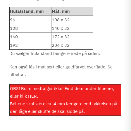
Hulafstand, mm
Mål, mm
96
108 x 32
128
140 x 32
160
172 x 32
192
204 x 32
Du vælger hulafstand længere nede på siden.
Kan også fås i mat sort eller guldfarvet overflade. Se
tilbehør.
OBS! Bolte medfølger ikke! Find dem under tilbehør,
eller klik
HER
.
Boltene skal være ca. 4 mm længere end tykkelsen på
den låge eller skuffe de skal sidde på.