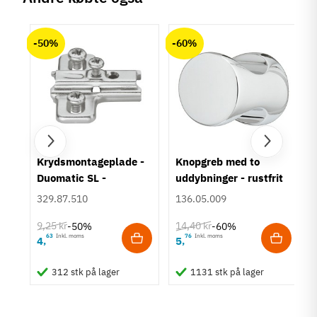
Produktinformation
chat
Anmeldelser (0)
Materiale
-50%
-60%
Aluminium
Overflade
Børstet
Forniklet
Hulafstand
96 mm
128 mm
160 mm
um
Krydsmontageplade -
Knopgreb med to
192 mm
Duomatic SL -
uddybninger - rustfrit
Euroskruer
stål
Farve
329.87.510
136.05.009
Nikkelfarvet
9,25 kr
14,40 kr
Sølvfarvet
-50%
-60%
63
Inkl. moms
76
Inkl. moms
4
5
,
,
Montering
Påskruning
312 stk på lager
1131 stk på lager
Type
Bøjlegreb