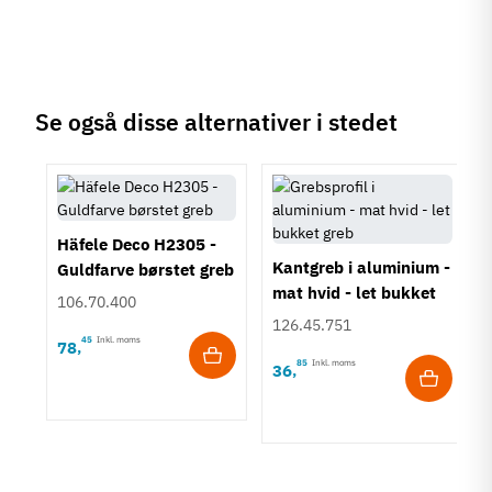
Klassisk
Tilstand
Ny
Se også disse alternativer i stedet
Häfele Deco H2305 -
Kantgreb i aluminium -
Guldfarve børstet greb
mat hvid - let bukket
106.70.400
greb
126.45.751
45
Inkl. moms
78
,
85
Inkl. moms
36
,