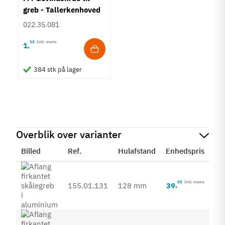
greb - Tallerkenhoved
- Krydskærv
022.35.081
15
Inkl. moms
1
,
384 stk på lager
Overblik over varianter
Billed
Ref.
Hulafstand
Enhedspris
St
05
Inkl. moms
39
,
155.01.131
128 mm