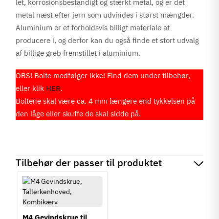
let, korrosionsbestandigt og stærkt metal, og er det
metal næst efter jern som udvindes i størst mængder.
Aluminium er et forholdsvis billigt materiale at
producere i, og derfor kan du også finde et stort udvalg
af billige greb fremstillet i aluminium.
OBS! Bolte medfølger ikke! Find dem under tilbehør,
eller klik
HER
.
Boltene skal være ca. 4 mm længere end tykkelsen på
den låge eller skuffe de skal sidde på.
Tilbehør der passer til produktet
M4 Gevindskrue til