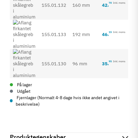
70
Inkl. moms
42
,
155.01.132
160 mm
15
Inkl. moms
46
,
155.01.133
192 mm
95
Inkl. moms
35
,
155.01.130
96 mm
På lager
Udgået
Fjernlager (Normalt 4-8 dage hvis ikke andet angivet i
beskrivelse)
Produktegenskaber