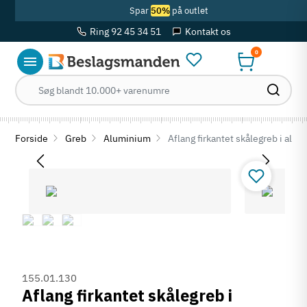
Spar
50%
på outlet
Ring 92 45 34 51
Kontakt os
0
Forside
Greb
Aluminium
Aflang firkantet skålegreb i alu
155.01.130
Aflang firkantet skålegreb i