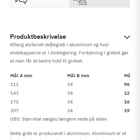
Produktbeskrivelse
Aflang alufarvet skålegreb i aluminium og hvor
endekapperne er i zinklegering. Fordybning i grebet gør
at man får et bedre hold til grebet.
Mål A mm
Mål B mm
Mål C
111
34
96
143
34
128
175
34
160
207
34
192
OBS: Størrelse vælges længere nede på siden
Dette greb er produceret i aluminium. Aluminium er et