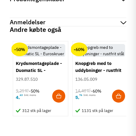
Mærker
Haefele
Reference
155.01.130
Anmeldelser
Produktinformation
Andre købte også
Materiale
chat
Anmeldelser (0)
Aluminium
-50%
-60%
Hulafstand
96 mm
128 mm
Krydsmontageplade -
Knopgreb med to
160 mm
Duomatic SL -
uddybninger - rustfrit
192 mm
Euroskruer
stål
329.87.510
136.05.009
Farve
9,25 kr
14,40 kr
-50%
-60%
Metalfarvet
63
Inkl. moms
76
Inkl. moms
4
5
,
,
Montering
um
M4 bolt
312 stk på lager
1131 stk på lager
Type
Skålegreb
Stil