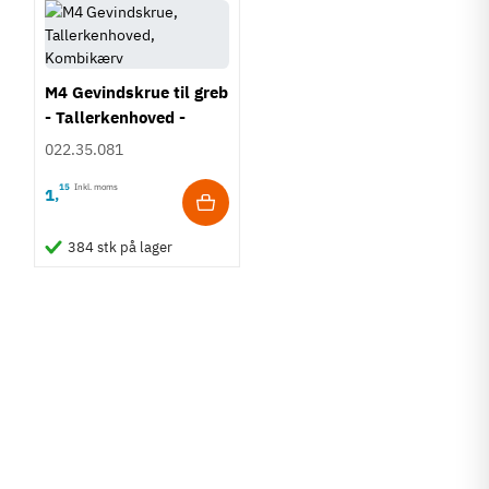
M4 Gevindskrue til greb
- Tallerkenhoved -
Krydskærv
022.35.081
15
Inkl. moms
1
,
384 stk på lager