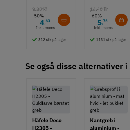
Farve
Euroskruer
9,25 kr
14,40 kr
Mat
-50%
-60%
Sort
4
5
63
76
,
,
Montering
Inkl. moms
Inkl. moms
Påskruning
312 stk på lager
1131 stk på lager
Type
Bøjlegreb
Stil
Se også disse alternativer i
Art Deco
Tilstand
Ny
Häfele Deco
Kantgreb i
H2305 -
aluminium -