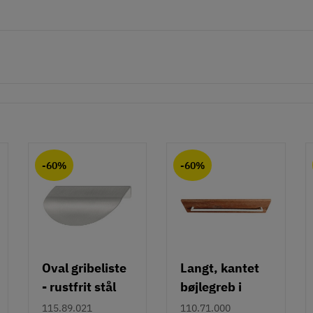
-60%
-60%
Oval gribeliste
Langt, kantet
- rustfrit stål
bøjlegreb i
rustfrit stål m/
115.89.021
110.71.000