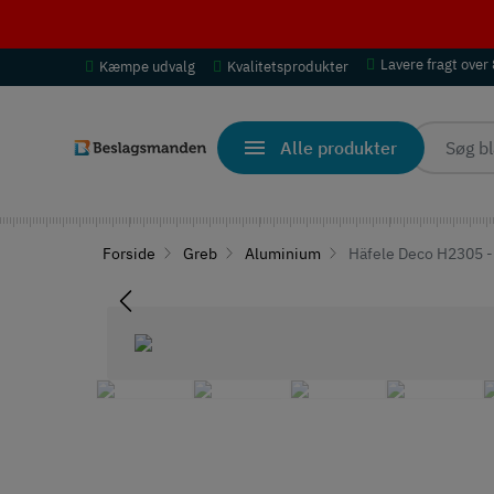
Lavere fragt over
Kæmpe udvalg
Kvalitetsprodukter
Alle produkter
Forside
Greb
Aluminium
Häfele Deco H2305 - 