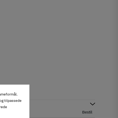
lameformål.
 og tilpassede
erede
us
Antal
Bestil