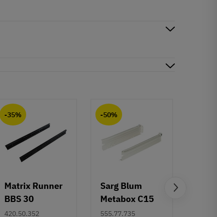
-35%
-50%
-50%
Matrix Runner
Sarg Blum
Greb 
BBS 30
Metabox C15
Rund
kugleudtræk -
320 M - højde
mm
420.50.352
555.77.735
108.6