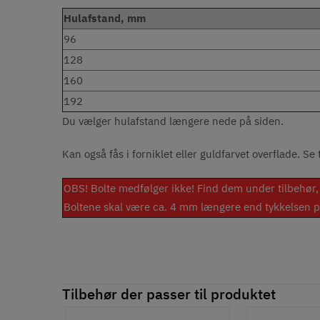
Hulafstand, mm
96
128
160
192
Du vælger hulafstand længere nede på siden.
Kan også fås i forniklet eller guldfarvet overflade. Se 
OBS! Bolte medfølger ikke! Find dem under tilbehør, 
Boltene skal være ca. 4 mm længere end tykkelsen på 
Tilbehør der passer til produktet