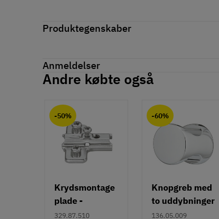
Produktegenskaber
Mærker
Haefele
Reference
106.70.380
Anmeldelser
På lager
8 Varer
Andre købte også
Produktinformation
Anmeldelser (0)
chat
Materiale
-50%
-60%
Aluminium
Overflade
Mat
Hulafstand
96 mm
128 mm
Krydsmontage
Knopgreb med
160 mm
plade -
to uddybninger
192 mm
Duomatic SL -
- rustfrit stål
329.87.510
136.05.009