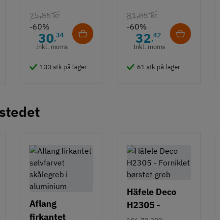
hvid overflade
75,85 kr
81,05 kr
- 490 mm
-60%
-60%
30
32
34
42
,
,
Inkl. moms
Inkl. moms
133 stk på lager
61 stk på lager
 stedet
Häfele Deco
Aflang
H2305 -
firkantet
Forniklet