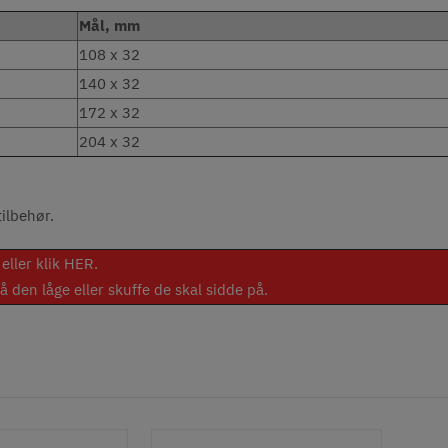
Mål, mm
108 x 32
140 x 32
172 x 32
204 x 32
tilbehør.
eller klik
HER
.
den låge eller skuffe de skal sidde på.