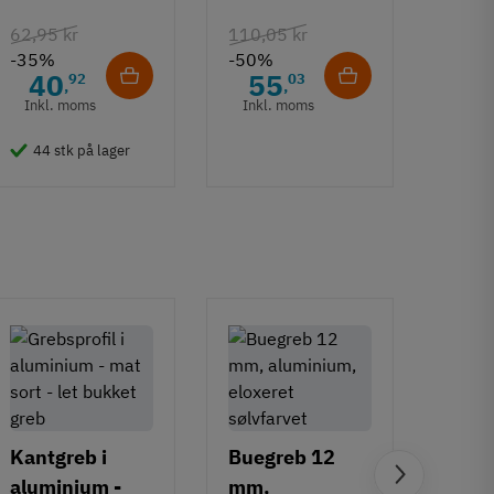
sort - 500 mm
86 mm
62,95 kr
110,05 kr
132,6
-35%
-50%
-50%
40
55
6
92
03
,
,
Inkl. moms
Inkl. moms
Inkl
44 stk på lager
50 
Kantgreb i
Buegreb 12
aluminium -
mm,