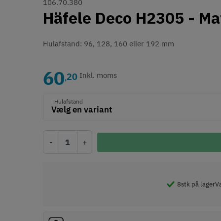
106.70.380
Häfele Deco H2305 - Mat
Hulafstand: 96, 128, 160 eller 192 mm
60
20
Inkl. moms
,
Hulafstand
-
+
8
stk på lager
Væ