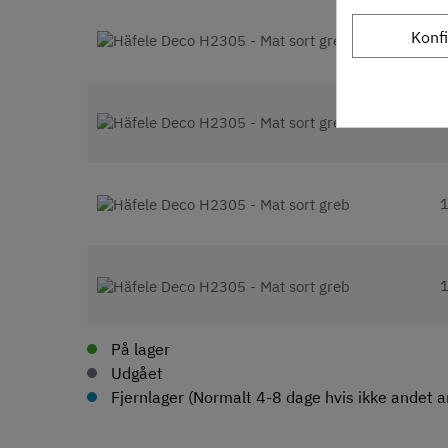
Konf
På lager
Udgået
Fjernlager (Normalt 4-8 dage hvis ikke andet an