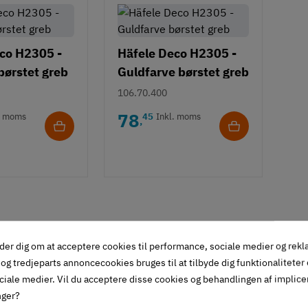
co H2305 -
Häfele Deco H2305 -
børstet greb
Guldfarve børstet greb
106.70.400
78
. moms
45
Inkl. moms
,
der dig om at acceptere cookies til performance, sociale medier og rek
og tredjeparts annoncecookies bruges til at tilbyde dig funktionaliteter
ciale medier. Vil du acceptere disse cookies og behandlingen af implic
ef.
Hulafstand
Enhedspris
Stat
nger?