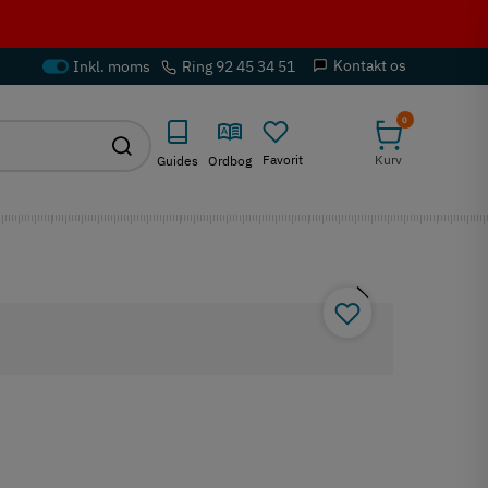
Kontakt os
Ring 92 45 34 51
0
Favorit
Kurv
Guides
Ordbog