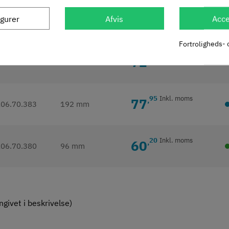
95
Inkl. moms
66
,
igurer
Afvis
Acce
106.70.381
128 mm
Fortroligheds- 
45
Inkl. moms
72
,
106.70.382
160 mm
95
Inkl. moms
77
,
106.70.383
192 mm
20
Inkl. moms
60
,
106.70.380
96 mm
givet i beskrivelse)