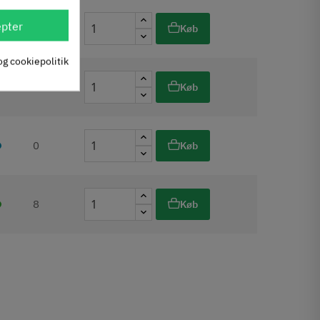
pter
0
Køb
og cookiepolitik
0
Køb
0
Køb
8
Køb