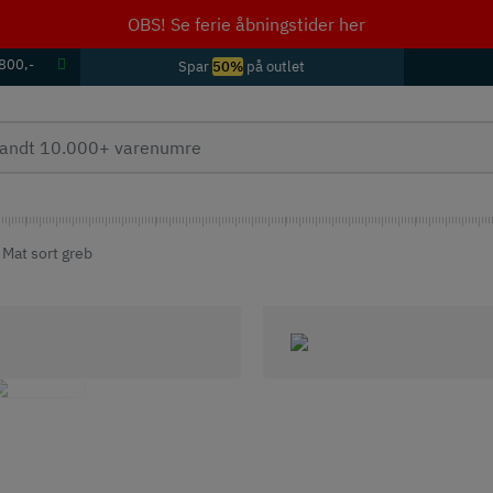
OBS! Se ferie åbningstider her
 800,-
Spar
50%
på outlet
Mat sort greb