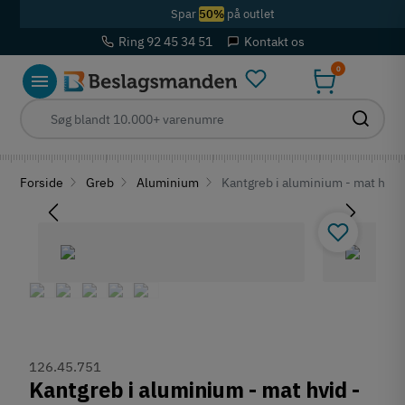
Spar
50%
på outlet
Ring 92 45 34 51
Kontakt os
0
Forside
Greb
Aluminium
Kantgreb i aluminium - mat hvid 
126.45.751
Kantgreb i aluminium - mat hvid -