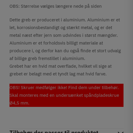
OBS: Størrelse vælges længere nede på siden
Dette greb er produceret i aluminium. Aluminium er et
let, korrosionsbestandigt og stærkt metal, og er det
metal næst efter jern som udvindes i størst mængder.
Aluminium er et forholdsvis billigt materiale at
producere i, og derfor kan du også finde et stort udvalg
af billige greb fremstillet i aluminium.
Grebet har en hvid mat overflade, hvilket vil sige at
grebet er belagt med et tyndt lag mat hvid farve.
OBS! Skruer medfølger ikke! Find dem under tilbehør.
Skal monteres med en undersænket spåndpladeskrue
Ø4,5 mm.
Tilbehør der passer til produktet