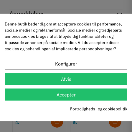
Reference
126.45.751
Anmeldelser
På lager
0 Varer
Andre købte også
Produktinformation
Denne butik beder dig om at acceptere cookies til performance,
chat
Anmeldelser (0)
sociale medier og reklameformål. Sociale medier og tredjeparts
Materiale
annoncecookies bruges til at tilbyde dig funktionaliteter og
-50%
-60%
Aluminium
tilpassede annoncer på sociale medier. Vil du acceptere disse
cookies og behandlingen af implicerede personoplysninger?
Overflade
Mat
Konfigurer
Hulafstand
32 mm
128 mm
Afvis
Farve
um
Krydsmontageplade -
Knopgreb med to
Hvid
Accepter
Duomatic SL -
uddybninger - rustfrit
Montering
Euroskruer
stål
329.87.510
136.05.009
Påskruning
Fortroligheds- og cookiepolitik
Type
9,25 kr
14,40 kr
-50%
-60%
Kantgreb
63
Inkl. moms
76
Inkl. moms
4
5
,
,
Stil