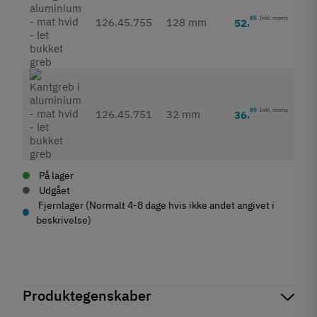
85
Inkl. moms
126.45.755
128 mm
52
,
85
Inkl. moms
126.45.751
32 mm
36
,
På lager
Udgået
Fjernlager (Normalt 4-8 dage hvis ikke andet angivet i
beskrivelse)
Produktegenskaber
Mærker
Haefele