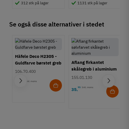
Moderne
312 stk på lager
1131 stk på lager
Tilstand
Ny
Se også disse alternativer i stedet
Häfele Deco H2305 -
Aflang firkantet
Guldfarve børstet greb
skålegreb i aluminium
106.70.400
155.01.130
45
Inkl. moms
78
,
95
Inkl. moms
35
,