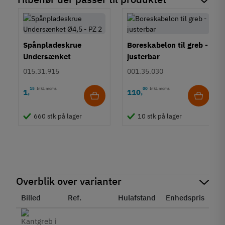
Spånpladeskrue
Boreskabelon til greb -
Undersænket
justerbar
Fuldgevind Ø4,5 - PZ2
015.31.915
001.35.030
15
Inkl. moms
00
Inkl. moms
1
110
,
,
660 stk på lager
10 stk på lager
Overblik over varianter
Billed
Ref.
Hulafstand
Enhedspris
St