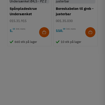
Spånpladeskrue
Boreskabelon til greb -
Undersænket
justerbar
Fuldgevind Ø4,5 - PZ2
015.31.915
001.35.030
15
Inkl. moms
00
Inkl. moms
1
110
,
,
660 stk på lager
10 stk på lager