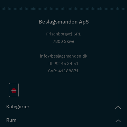
Beslagsmanden ApS
Frisenborgvej 6F1
7800 Skive
info@beslagsmanden.dk
tlf. 92 45 34 51
CVR: 41188871
Kategorier
Rum
slag