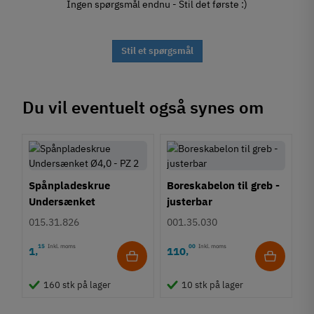
Ingen spørgsmål endnu - Stil det første :)
Stil et spørgsmål
Du vil eventuelt også synes om
Spånpladeskrue
Boreskabelon til greb -
Undersænket
justerbar
Fuldgevind Ø4,0 - PZ2
015.31.826
001.35.030
15
Inkl. moms
00
Inkl. moms
1
110
,
,
160 stk på lager
10 stk på lager