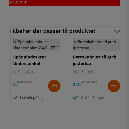
Ø4,0 mm.
Tilbehør der passer til produktet
Spånpladeskrue
Boreskabelon til greb -
Undersænket
justerbar
Fuldgevind Ø4,0 - PZ2
015.31.826
001.35.030
15
Inkl. moms
00
Inkl. moms
1
110
,
,
160 stk på lager
10 stk på lager