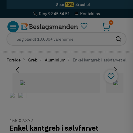
Spar
50%
på outlet
Ring 92 45 34 51
Kontakt os
0
Forside
Greb
Aluminium
Enkel kantgreb i sølvfarvet elox
155.02.377
Enkel kantgreb i sølvfarvet