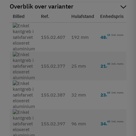
Overblik over varianter
Billed
Ref.
Hulafstand
Enhedspris
St
15
Inkl. moms
48
,
155.02.407
192 mm
40
Inkl. moms
21
,
155.02.377
25 mm
65
Inkl. moms
23
,
155.02.387
32 mm
40
Inkl. moms
34
,
155.02.397
96 mm