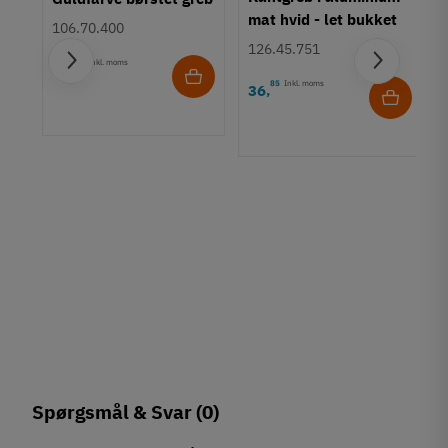
mat hvid - let bukket
106.70.400
greb
126.45.751
45
Inkl. moms
78
,
85
Inkl. moms
36
,
vet
Spørgsmål & Svar
(0)