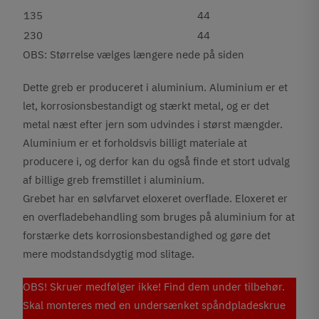
135
44
230
44
OBS: Størrelse vælges længere nede på siden
Dette greb er produceret i aluminium. Aluminium er et
let, korrosionsbestandigt og stærkt metal, og er det
metal næst efter jern som udvindes i størst mængder.
Aluminium er et forholdsvis billigt materiale at
producere i, og derfor kan du også finde et stort udvalg
af billige greb fremstillet i aluminium.
Grebet har en sølvfarvet eloxeret overflade. Eloxeret er
en overfladebehandling som bruges på aluminium for at
forstærke dets korrosionsbestandighed og gøre det
mere modstandsdygtig mod slitage.
OBS! Skruer medfølger ikke! Find dem under tilbehør.
Skal monteres med en undersænket spåndpladeskrue