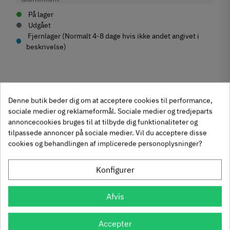
På lager
Udgået
Fjernlager (Normalt 4-8 dage hvis ikke andet angivet i
beskrivelse)
Produktegenskaber
Denne butik beder dig om at acceptere cookies til performance,
sociale medier og reklameformål. Sociale medier og tredjeparts
Mærker
Haefele
annoncecookies bruges til at tilbyde dig funktionaliteter og
Reference
155.02.377
tilpassede annoncer på sociale medier. Vil du acceptere disse
Anmeldelser
cookies og behandlingen af implicerede personoplysninger?
På lager
0 Varer
Andre købte også
Produktinformation
chat
Anmeldelser (0)
Konfigurer
Materiale
-50%
-60%
Aluminium
Afvis
Overflade
Eloxeret
Accepter
Hulafstand