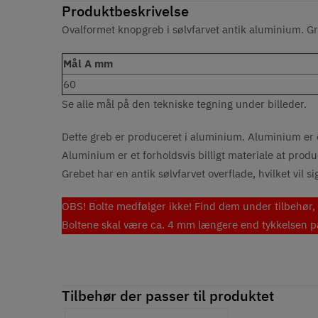
Produktbeskrivelse
Ovalformet knopgreb i sølvfarvet antik aluminium. Gre
Mål A mm
60
Se alle mål på den tekniske tegning under billeder.
Dette greb er produceret i aluminium. Aluminium er e
Aluminium er et forholdsvis billigt materiale at produc
Grebet har en antik sølvfarvet overflade, hvilket vil s
OBS! Bolte medfølger ikke! Find dem under tilbehør, 
Boltene skal være ca. 4 mm længere end tykkelsen på 
Tilbehør der passer til produktet