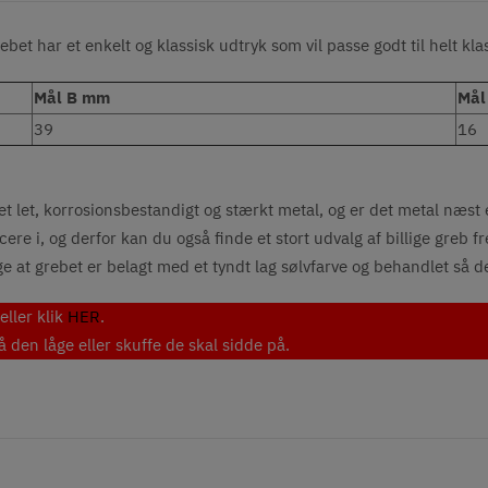
bet har et enkelt og klassisk udtryk som vil passe godt til helt kla
Mål B mm
Mål
39
16
t let, korrosionsbestandigt og stærkt metal, og er det metal næst
ere i, og derfor kan du også finde et stort udvalg af billige greb f
ige at grebet er belagt med et tyndt lag sølvfarve og behandlet så d
eller klik
HER
.
den låge eller skuffe de skal sidde på.