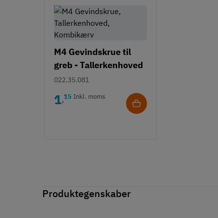
M4 Gevindskrue til
greb - Tallerkenhoved
- Krydskærv
022.35.081
1
15
Inkl. moms
,
Produktegenskaber
Mærker
Haefele