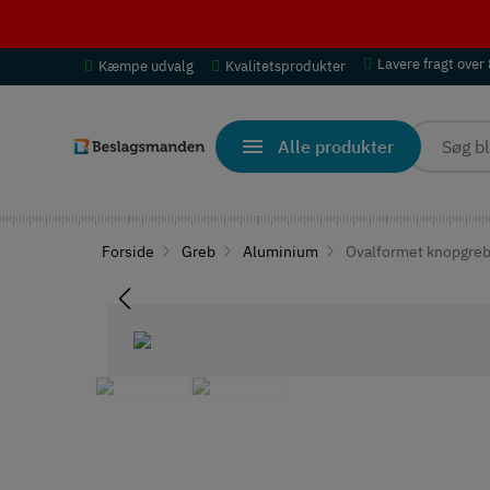
Lavere fragt over
Kæmpe udvalg
Kvalitetsprodukter
Alle produkter
Forside
Greb
Aluminium
Ovalformet knopgreb 