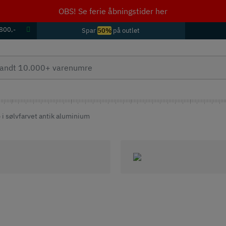
OBS! Se ferie åbningstider her
 800,-
Spar
50%
på outlet
i sølvfarvet antik aluminium