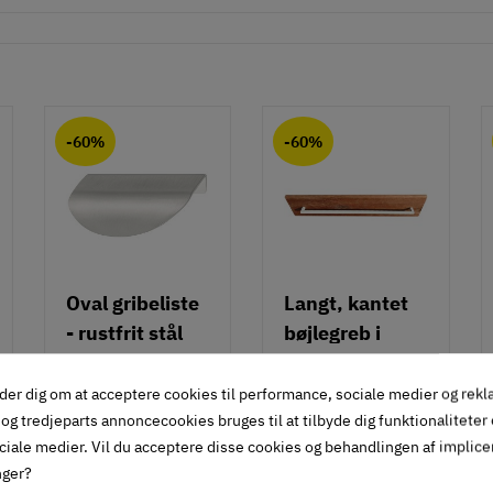
-60%
-60%
Oval gribeliste
Langt, kantet
- rustfrit stål
bøjlegreb i
rustfrit stål m/
115.89.021
110.71.000
hvid overflade
der dig om at acceptere cookies til performance, sociale medier og rek
75,85 kr
81,05 kr
- 490 mm
og tredjeparts annoncecookies bruges til at tilbyde dig funktionaliteter
-60%
-60%
ciale medier. Vil du acceptere disse cookies og behandlingen af implic
30
32
34
42
,
,
nger?
Inkl. moms
Inkl. moms