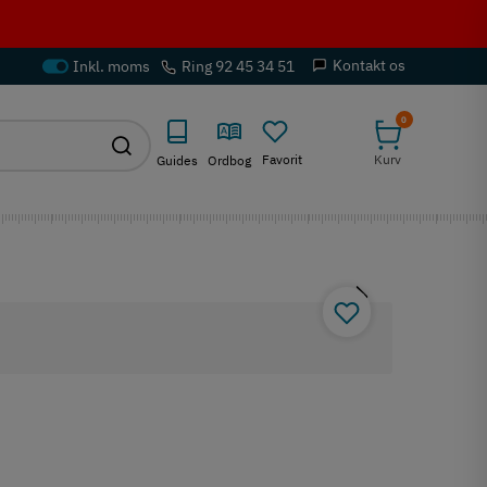
Kontakt os
Ring 92 45 34 51
0
Favorit
Kurv
Guides
Ordbog