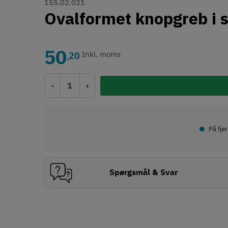
155.02.021
Ovalformet knopgreb i s
50
20
Inkl. moms
,
-
+
•
På fje
Spørgsmål & Svar