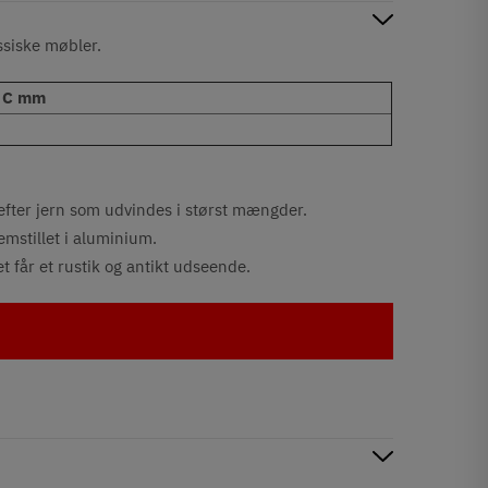
ssiske møbler.
 C mm
 efter jern som udvindes i størst mængder.
remstillet i aluminium.
et får et rustik og antikt udseende.