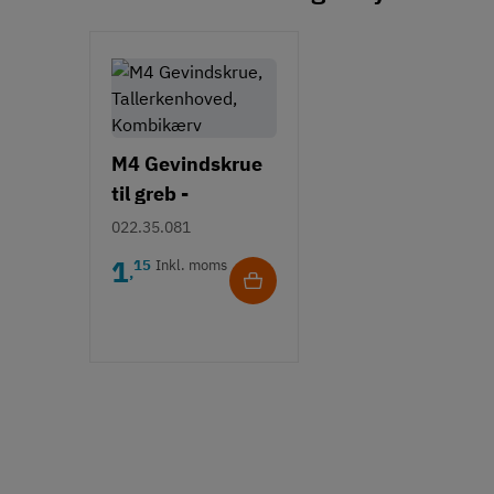
M4 Gevindskrue
til greb -
Tallerkenhoved -
022.35.081
Krydskærv
1
15
Inkl. moms
,