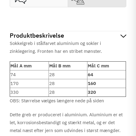
Produktbeskrivelse
Sokkelgreb i stålfarvet aluminium og sokler i
zinklegering. Fronten har en stribet mønster.
Mål A mm
Mål B mm
Mål C mm
74
28
64
170
28
160
330
28
320
OBS: Størrelse vælges længere nede på siden
Dette greb er produceret i aluminium. Aluminium er et
let, korrosionsbestandigt og stærkt metal, og er det
metal næst efter jern som udvindes i størst mængder.