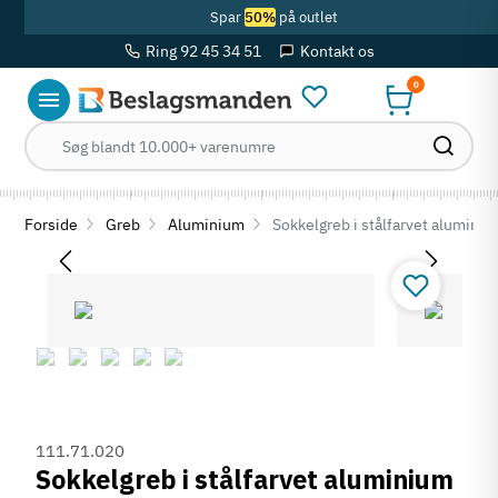
Spar
50%
på outlet
Ring 92 45 34 51
Kontakt os
0
Forside
Greb
Aluminium
Sokkelgreb i stålfarvet aluminium
111.71.020
Sokkelgreb i stålfarvet aluminium