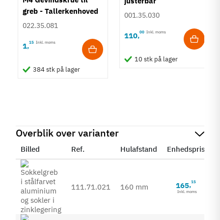
justerbar
greb - Tallerkenhoved
001.35.030
- Krydskærv
022.35.081
00
Inkl. moms
110
,
15
Inkl. moms
1
,
10 stk på lager
384 stk på lager
Overblik over varianter
Billed
Ref.
Hulafstand
Enhedspris
S
15
165
,
111.71.021
160 mm
Inkl. moms