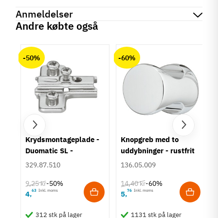
Reference
111.71.020
Anmeldelser
Produktinformation
Andre købte også
Materiale
chat
Anmeldelser (0)
Aluminium
-50%
-60%
Hulafstand
64 mm
160 mm
320 mm
Farve
Metalfarvet
Montering
M4 bolt
um
Krydsmontageplade -
Knopgreb med to
Duomatic SL -
uddybninger - rustfrit
Type
Euroskruer
stål
Bøjlegreb
329.87.510
136.05.009
Stil
9,25 kr
14,40 kr
-50%
-60%
Moderne
63
Inkl. moms
76
Inkl. moms
4
5
,
,
Tilstand
Ny
312 stk på lager
1131 stk på lager