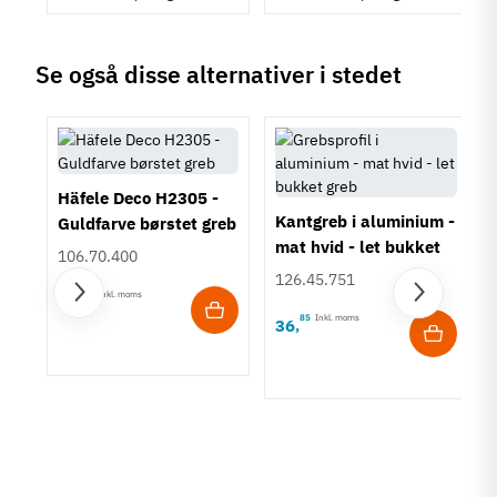
Se også disse alternativer i stedet
Häfele Deco H2305 -
Kantgreb i aluminium -
Guldfarve børstet greb
mat hvid - let bukket
106.70.400
greb
126.45.751
45
Inkl. moms
78
,
85
Inkl. moms
36
,
vet