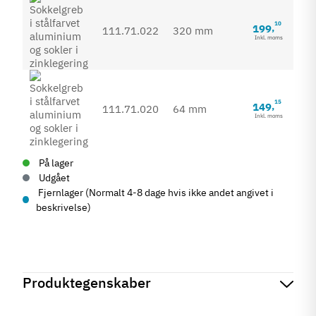
10
199
,
111.71.022
320 mm
Inkl. moms
15
149
,
111.71.020
64 mm
Inkl. moms
På lager
Udgået
Fjernlager (Normalt 4-8 dage hvis ikke andet angivet i
beskrivelse)
Produktegenskaber
Mærker
Haefele