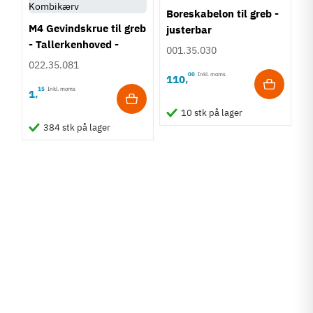
Boreskabelon til greb -
M4 Gevindskrue til greb
justerbar
- Tallerkenhoved -
001.35.030
Krydskærv
022.35.081
00
Inkl. moms
110
,
15
Inkl. moms
1
,
10 stk på lager
384 stk på lager