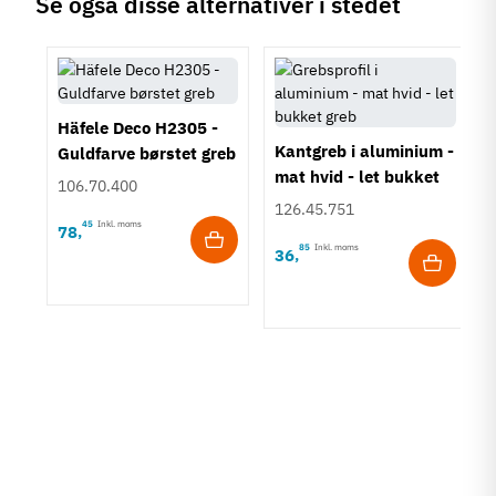
Se også disse alternativer i stedet
Häfele Deco H2305 -
Kantgreb i aluminium -
Guldfarve børstet greb
mat hvid - let bukket
106.70.400
greb
126.45.751
45
Inkl. moms
78
,
85
Inkl. moms
36
,
vet