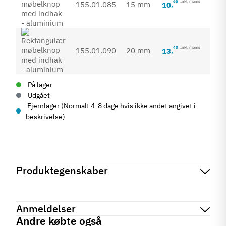
65
Inkl. moms
155.01.085
15 mm
10
,
40
Inkl. moms
155.01.090
20 mm
13
,
På lager
Udgået
Fjernlager (Normalt 4-8 dage hvis ikke andet angivet i
beskrivelse)
Produktegenskaber
Mærker
Haefele
Reference
155.01.085
Anmeldelser
Produktinformation
Andre købte også