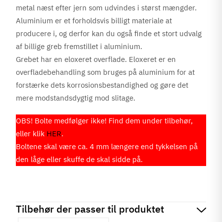
metal næst efter jern som udvindes i størst mængder.
Aluminium er et forholdsvis billigt materiale at
producere i, og derfor kan du også finde et stort udvalg
af billige greb fremstillet i aluminium.
Grebet har en eloxeret overflade. Eloxeret er en
overfladebehandling som bruges på aluminium for at
forstærke dets korrosionsbestandighed og gøre det
mere modstandsdygtig mod slitage.
OBS! Bolte medfølger ikke! Find dem under tilbehør,
eller klik
HER
.
Boltene skal være ca. 4 mm længere end tykkelsen på
den låge eller skuffe de skal sidde på.
Tilbehør der passer til produktet