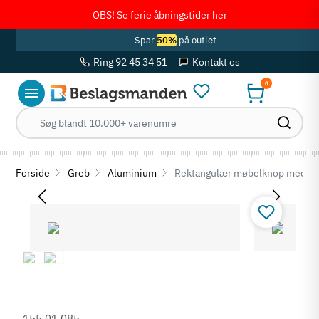
OBS! Se ferie åbningstider her
Spar
50%
på outlet
Ring 92 45 34 51
Kontakt os
0
Forside
Greb
Aluminium
Rektangulær møbelknop med in
155.01.085