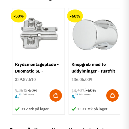
Materiale
chat
Anmeldelser (0)
Aluminium
-50%
-60%
Overflade
Eloxeret
Farve
Sølvfarvet
Montering
M4 bolt
Type
um
Krydsmontageplade -
Knopgreb med to
Knopgreb
Duomatic SL -
uddybninger - rustfrit
Stil
Euroskruer
stål
329.87.510
136.05.009
Klassisk
9,25 kr
14,40 kr
-50%
-60%
Tilstand
Ny
63
Inkl. moms
76
Inkl. moms
4
5
,
,
312 stk på lager
1131 stk på lager