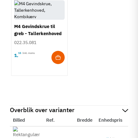
M4 Gevindskrue til
greb - Tallerkenhoved
- Krydskærv
022.35.081
15
Inkl. moms
1
,
Overblik over varianter
Billed
Ref.
Bredde
Enhedspris
Stat