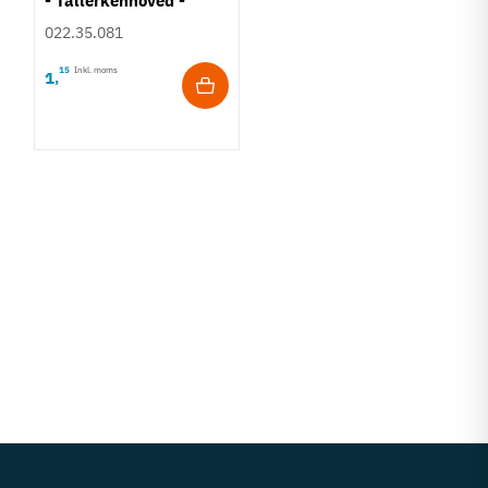
- Tallerkenhoved -
Krydskærv
022.35.081
15
Inkl. moms
1
,