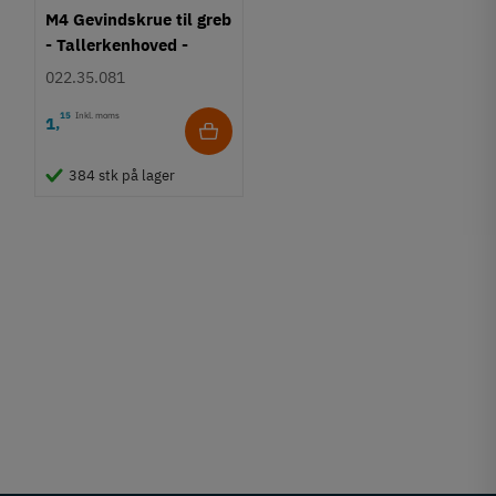
M4 Gevindskrue til greb
- Tallerkenhoved -
Krydskærv
022.35.081
15
Inkl. moms
1
,
384 stk på lager