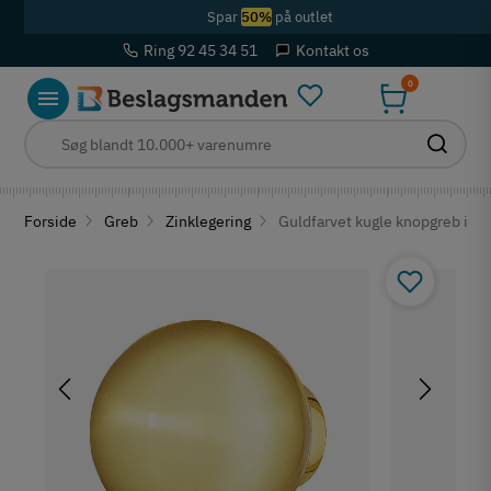
Spar
50%
på outlet
Ring 92 45 34 51
Kontakt os
0
Forside
Greb
Zinklegering
Guldfarvet kugle knopgreb i po