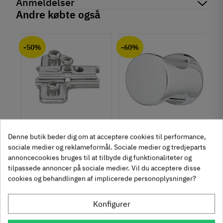
Anmeldelser
På lager
2 Varer
Andre købte også
Produktinformation
chat
Anmeldelser (0)
Materiale
-50%
-60%
Zinklegering
Overflade
Poleret
Farve
Guld
Montering
M4 bolt
um
Krydsmontageplade -
Knopgreb med to
Denne butik beder dig om at acceptere cookies til performance,
Type
Duomatic SL -
uddybninger - rustfrit
sociale medier og reklameformål. Sociale medier og tredjeparts
Knopgreb
Euroskruer
stål
329.87.510
136.05.009
annoncecookies bruges til at tilbyde dig funktionaliteter og
Stil
tilpassede annoncer på sociale medier. Vil du acceptere disse
Antik
9,25 kr
14,40 kr
-50%
-60%
cookies og behandlingen af implicerede personoplysninger?
Klassisk
63
Inkl. moms
76
Inkl. moms
4
5
,
,
Tilstand
Ny
Konfigurer
312 stk på lager
1131 stk på lager