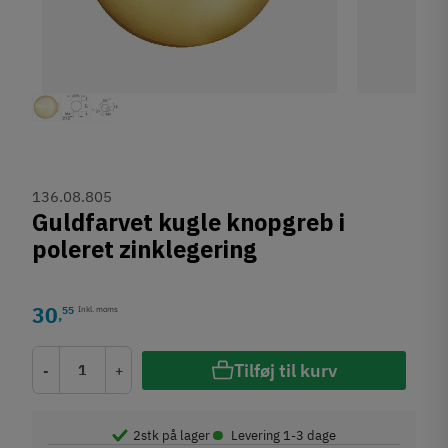
136.08.805
Guldfarvet kugle knopgreb i
poleret zinklegering
30
55
Inkl. moms
,
Tilføj til kurv
-
+
•
2
stk på lager
Levering 1-3 dage