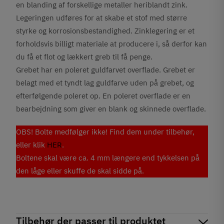
en blanding af forskellige metaller heriblandt zink.
Legeringen udføres for at skabe et stof med større
styrke og korrosionsbestandighed. Zinklegering er et
forholdsvis billigt materiale at producere i, så derfor kan
du få et flot og lækkert greb til få penge.
Grebet har en poleret guldfarvet overflade. Grebet er
belagt med et tyndt lag guldfarve uden på grebet, og
efterfølgende poleret op. En poleret overflade er en
bearbejdning som giver en blank og skinnede overflade.
OBS! Bolte medfølger ikke! Find dem under tilbehør,
eller klik
HER
.
Boltene skal være ca. 4 mm længere end tykkelsen på
den låge eller skuffe de skal sidde på.
Tilbehør der passer til produktet