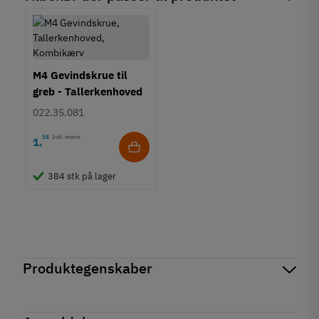
M4 Gevindskrue til
greb - Tallerkenhoved
- Krydskærv
022.35.081
15
Inkl. moms
1
,
384 stk på lager
Produktegenskaber
Mærker
Haefele
Reference
136.08.805