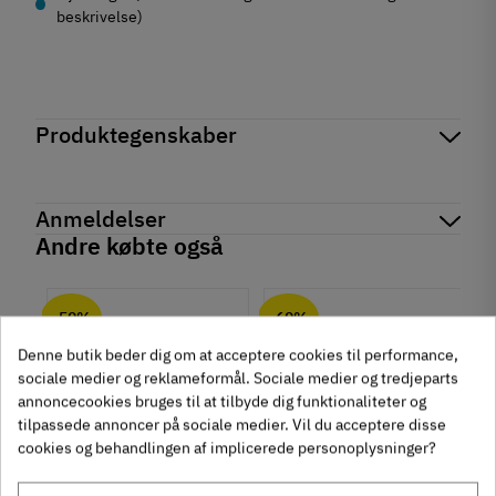
beskrivelse)
Produktegenskaber
Mærker
Haefele
Reference
135.48.601
Anmeldelser
Produktinformation
Andre købte også
Materiale
chat
Anmeldelser (0)
Zinklegering
-50%
-60%
Overflade
Mat
Denne butik beder dig om at acceptere cookies til performance,
Hulafstand
sociale medier og reklameformål. Sociale medier og tredjeparts
16 mm
annoncecookies bruges til at tilbyde dig funktionaliteter og
tilpassede annoncer på sociale medier. Vil du acceptere disse
Farve
cookies og behandlingen af implicerede personoplysninger?
Metalfarvet
Montering