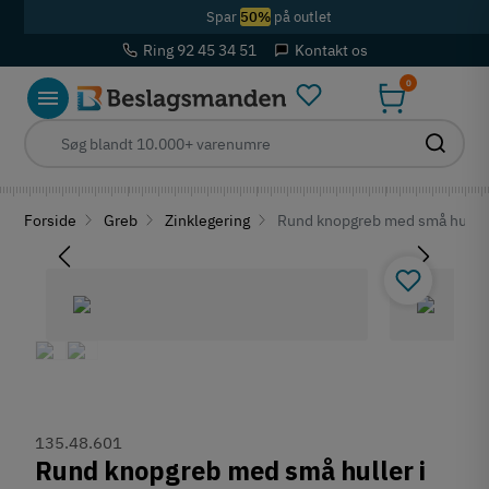
Spar
50%
på outlet
Ring 92 45 34 51
Kontakt os
0
Forside
Greb
Zinklegering
Rund knopgreb med små huller i
135.48.601
Rund knopgreb med små huller i