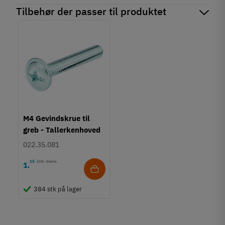
Tilbehør der passer til produktet
M4 Gevindskrue til
greb - Tallerkenhoved
- Krydskærv
022.35.081
15
Inkl. moms
1
,
384 stk på lager