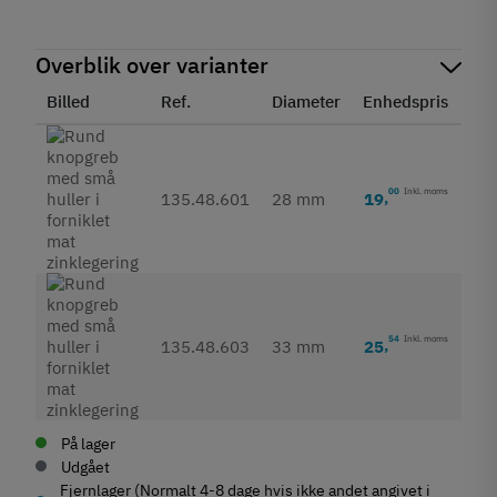
Overblik over varianter
Billed
Ref.
Diameter
Enhedspris
Sta
00
Inkl. moms
19
,
135.48.601
28 mm
54
Inkl. moms
25
,
135.48.603
33 mm
På lager
Udgået
Fjernlager (Normalt 4-8 dage hvis ikke andet angivet i