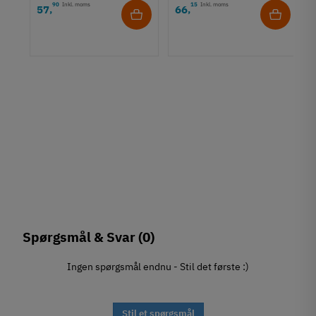
90
Inkl. moms
15
Inkl. moms
57
66
,
,
rt
Spørgsmål & Svar
(0)
Ingen spørgsmål endnu - Stil det første :)
Stil et spørgsmål