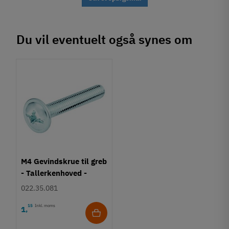
Du vil eventuelt også synes om
M4 Gevindskrue til greb
- Tallerkenhoved -
Krydskærv
022.35.081
15
Inkl. moms
1
,