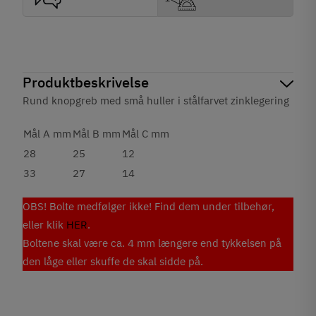
Produktbeskrivelse
Rund knopgreb med små huller i stålfarvet zinklegering
Mål A mm
Mål B mm
Mål C mm
28
25
12
33
27
14
OBS! Bolte medfølger ikke! Find dem under tilbehør,
eller klik
HER
.
Boltene skal være ca. 4 mm længere end tykkelsen på
den låge eller skuffe de skal sidde på.