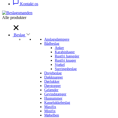
Kontakt os
Alle produkter
Alle produkter
Beslag
Anslagsdæmpere
Bådbeslag
Anker
Karabinhager
Rustfri hængsler
Rustfri knager
Sjækel
Surringsbeslag
Drejebeslag
Dækknapper
Dørlukker
Dørstopper
Gelænder
Gevindstænger
Husnummer
Kasselukkebeslag
Maxifix
Minifix
Møbelben