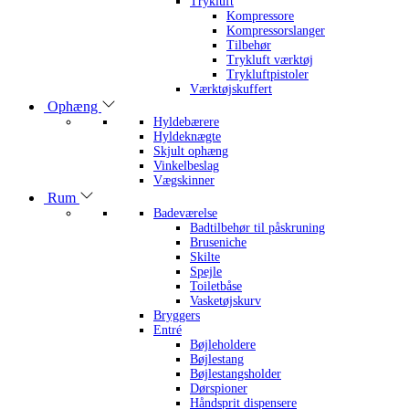
Trykluft
Kompressore
Kompressorslanger
Tilbehør
Trykluft værktøj
Trykluftpistoler
Værktøjskuffert
Ophæng
Hyldebærere
Hyldeknægte
Skjult ophæng
Vinkelbeslag
Vægskinner
Rum
Badeværelse
Badtilbehør til påskruning
Bruseniche
Skilte
Spejle
Toiletbåse
Vasketøjskurv
Bryggers
Entré
Bøjleholdere
Bøjlestang
Bøjlestangsholder
Dørspioner
Håndsprit dispensere