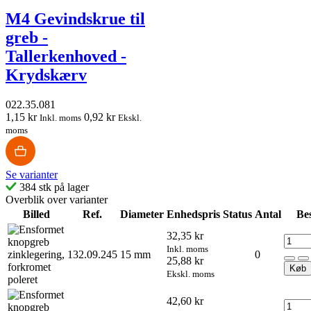
M4 Gevindskrue til
greb -
Tallerkenhoved -
Krydskærv
022.35.081
1,15 kr
0,92 kr
Inkl. moms
Ekskl.
moms
Se varianter
384 stk på lager
Overblik over varianter
Billed
Ref.
Diameter
Enhedspris
Status
Antal
Bes
32,35 kr
Inkl. moms
132.09.245
15 mm
0
25,88 kr
Køb
Ekskl. moms
42,60 kr