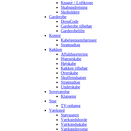
Knager / Loftkroge
Skabsindretning
Skoholdere
Garderobe
DressCode
Garderobe tilbehør
Garderobelifte
Kontor
Kabelgennemføringer
Strømudtag
Køkken
Affaldssortering
Hjørneskabe
Højskabe
Køkken tilbehør
Overskabe
Skuffeindsatser
Strømudtag
Underskabe
Soveværelse
Klapseng
Stue
TV-ophæng
Værksted
Støvsugere
Værkstedsborde
Værkstedsskabe
Værkstedsvogne