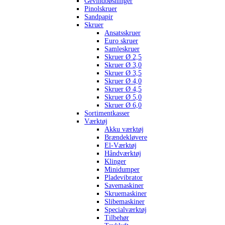
Gevindbøsninger
Pinolskruer
Sandpapir
Skruer
Ansatsskruer
Euro skruer
Samleskruer
Skruer Ø 2,5
Skruer Ø 3,0
Skruer Ø 3,5
Skruer Ø 4,0
Skruer Ø 4,5
Skruer Ø 5,0
Skruer Ø 6,0
Sortimentkasser
Værktøj
Akku værktøj
Brændekløvere
El-Værktøj
Håndværktøj
Klinger
Minidumper
Pladevibrator
Savemaskiner
Skruemaskiner
Slibemaskiner
Specialværktøj
Tilbehør