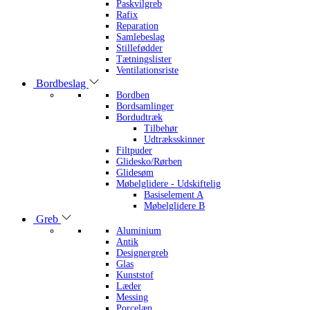
Paskvilgreb
Rafix
Reparation
Samlebeslag
Stillefødder
Tætningslister
Ventilationsriste
Bordbeslag
Bordben
Bordsamlinger
Bordudtræk
Tilbehør
Udtræksskinner
Filtpuder
Glidesko/Rørben
Glidesøm
Møbelglidere - Udskiftelig
Basiselement A
Møbelglidere B
Greb
Aluminium
Antik
Designergreb
Glas
Kunststof
Læder
Messing
Porcelæn