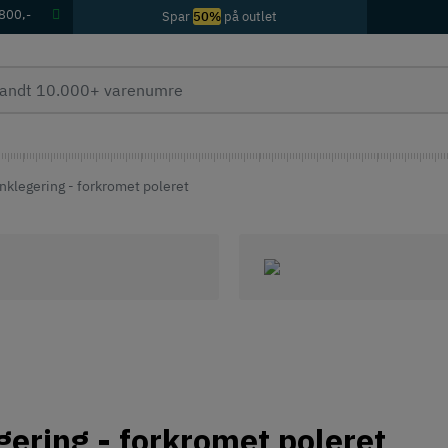
 800,-
Spar
50%
på outlet
inklegering - forkromet poleret
egering - forkromet poleret