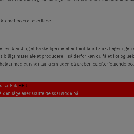
rkromet poleret overflade
er en blanding af forskellige metaller heriblandt zink. Legeringen 
billigt materiale at producere i, så derfor kan du få et flot og læk
 belagt med et tyndt lag krom uden på grebet, og efterfølgende po
eller klik
HER
.
den låge eller skuffe de skal sidde på.