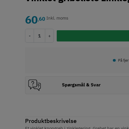
60
60
Inkl. moms
,
-
+
•
På fje
Spørgsmål & Svar
Produktbeskrivelse
Et vinklet knopgreb i zinklegering. Grebet har en vink