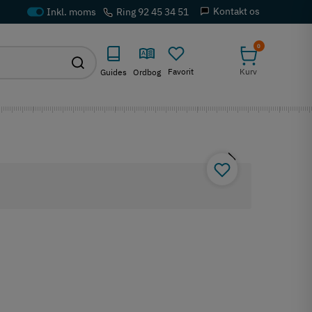
Kontakt os
Ring 92 45 34 51
0
Favorit
Kurv
Guides
Ordbog