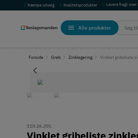
Lavere fragt over
Kæmpe udvalg
Kvalitetsprodukter
Alle produkter
Forside
Greb
Zinklegering
Vinklet gribeliste z
110.26.201
Vinklet gribeliste zinkl