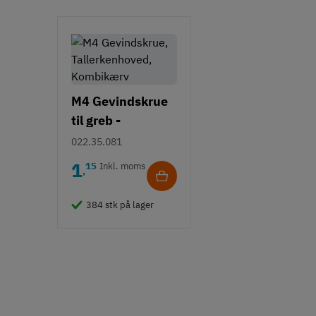
M4 Gevindskrue
til greb -
Tallerkenhoved -
022.35.081
Krydskærv
1
15
Inkl. moms
,
384 stk på lager