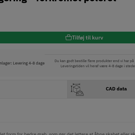
Tilføj til kurv
Du kan godt bestille flere produkter end vi har på 
rnlager: Levering 4-8 dage
Leveringstiden vil heraf være 4-8 dage i stede
CAD data
let form for bedre greb, som gør det lettere at åbne skabet eller s