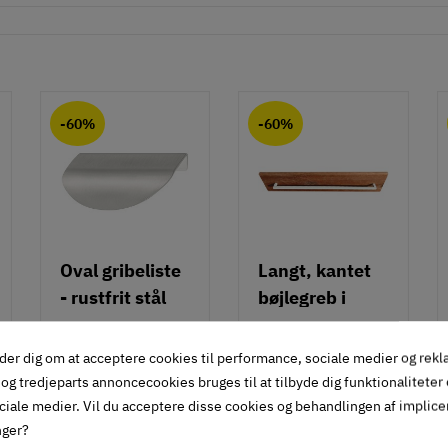
-60%
-60%
Oval gribeliste
Langt, kantet
- rustfrit stål
bøjlegreb i
rustfrit stål m/
115.89.021
110.71.000
hvid overflade
der dig om at acceptere cookies til performance, sociale medier og rek
75,85 kr
81,05 kr
- 490 mm
og tredjeparts annoncecookies bruges til at tilbyde dig funktionaliteter
-60%
-60%
30
32
ciale medier. Vil du acceptere disse cookies og behandlingen af implic
34
42
,
,
nger?
Inkl. moms
Inkl. moms