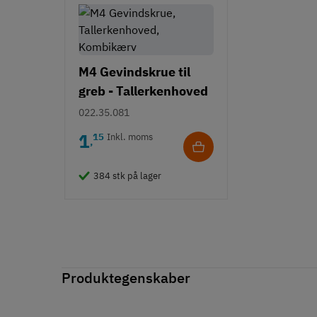
M4 Gevindskrue til
greb - Tallerkenhoved
- Krydskærv
022.35.081
1
15
Inkl. moms
,
384 stk på lager
Produktegenskaber
Mærker
Haefele