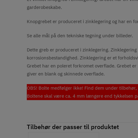
garderobeskabe.
Knopgrebet er produceret i zinklegering og har en fo
Se alle mål på den tekniske tegning under billeder.
Dette greb er produceret i zinklegering. Zinklegering 
korrosionsbestandighed. Zinklegering er et forholdsvis 
Grebet har en poleret forkromet overflade. Grebet er
giver en blank og skinnede overflade.
OBS! Bolte medfølger ikke! Find dem under tilbehør, 
Boltene skal være ca. 4 mm længere end tykkelsen på 
Tilbehør der passer til produktet