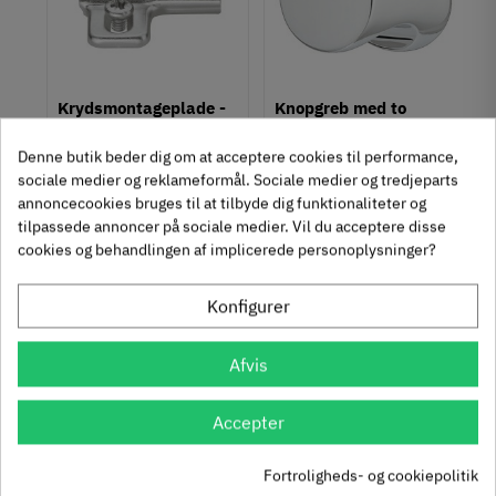
128 mm
Farve
Metalfarvet
Montering
um
Krydsmontageplade -
Knopgreb med to
M4 bolt
Duomatic SL -
uddybninger - rustfrit
Type
Denne butik beder dig om at acceptere cookies til performance,
Euroskruer
stål
329.87.510
136.05.009
Bøjlegreb
sociale medier og reklameformål. Sociale medier og tredjeparts
Stil
annoncecookies bruges til at tilbyde dig funktionaliteter og
9,25 kr
14,40 kr
-50%
-60%
Moderne
tilpassede annoncer på sociale medier. Vil du acceptere disse
63
Inkl. moms
76
Inkl. moms
4
5
,
,
cookies og behandlingen af implicerede personoplysninger?
Tilstand
Ny
312 stk på lager
1131 stk på lager
Konfigurer
Se også disse alternativer i stedet
Afvis
Accepter
Fortroligheds- og cookiepolitik