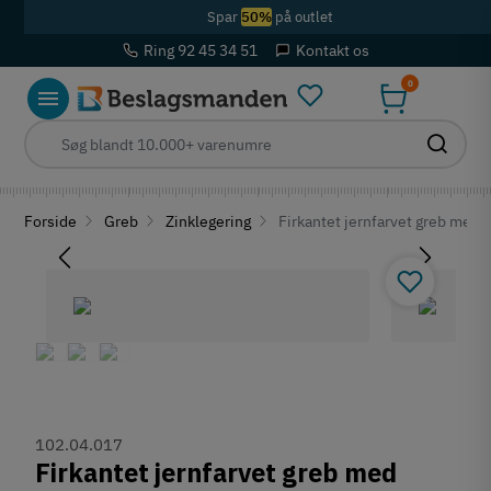
Spar
50%
på outlet
Ring 92 45 34 51
Kontakt os
0
Forside
Greb
Zinklegering
Firkantet jernfarvet greb med 
102.04.017
Firkantet jernfarvet greb med