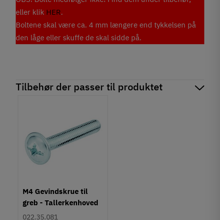
eller klik
HER
.
Boltene skal være ca. 4 mm længere end tykkelsen på
den låge eller skuffe de skal sidde på.
Tilbehør der passer til produktet
M4 Gevindskrue til
greb - Tallerkenhoved
- Krydskærv
022.35.081