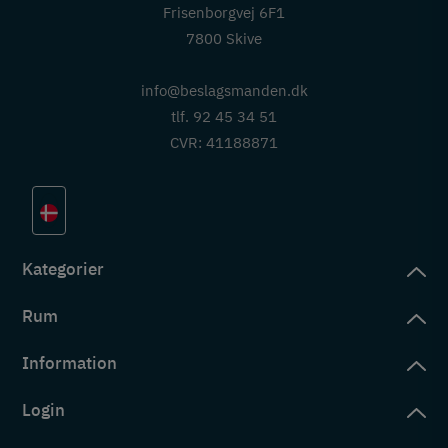
Frisenborgvej 6F1
7800 Skive
info@beslagsmanden.dk
tlf. 92 45 34 51
CVR: 41188871
Kategorier
Rum
slag
rd
Information
deværelse
eb
yggers
Login
vering
ul
tré