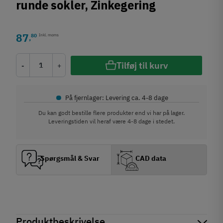
runde sokler, Zinkegering
87
80
Inkl. moms
,
Tilføj til kurv
-
+
•
På fjernlager: Levering ca. 4-8 dage
Du kan godt bestille flere produkter end vi har på lager.
Leveringstiden vil heraf være 4-8 dage i stedet.
Spørgsmål & Svar
CAD data
Produktbeskrivelse