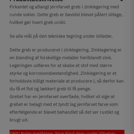
Firkantet og aflangt jernfarvet greb i zinklegering med
runde sokler. Dette greb er bevidst blevet påført slitage,
hvilket gør hvert greb unikt.
Se alle mål på den tekniske tegning under billeder.
Dette greb er produceret i zinklegering. Zinklegering er
en blanding af forskellige metaller heriblandt zink.
Legeringen udføres for at skabe et stof med større
styrke og korrosionsbestandighed. Zinklegering er et
forholdsvis billigt materiale at producere i, så derfor kan
du få et flot og lækkert greb til få penge.
Grebet har en jernfarvet overflade, hvilket vil sige at
grebet er belagt med et tyndt lag jernfarvet farve som
efterfølgende er blevet behandlet så det ser rustikt og
brugt ud.
OBS! Bolte medfølger ikke! Find dem under tilbehør,