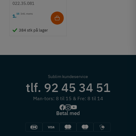
Krydskærv
022.35.081
15
Inkl. moms
1
,
384 stk på lager
Sublim kundeservice
tlf. 92 45 34 51
Man-tors: 8 til 15 & Fre: 8 til 14
Betal med