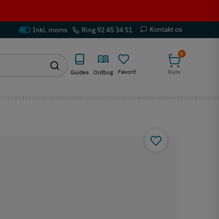
Kontakt os
Ring 92 45 34 51
0
Favorit
Kurv
Guides
Ordbog