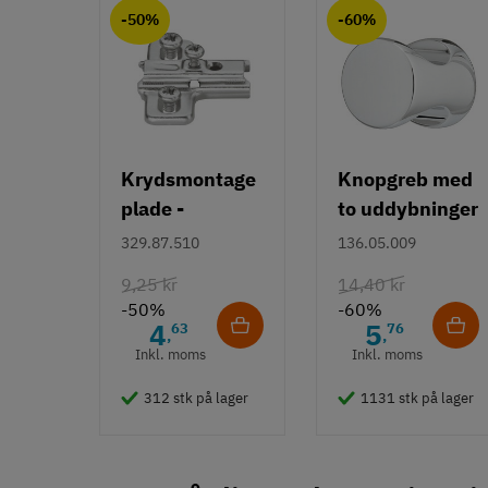
-50%
-60%
Overflade
Forkromet
Poleret
Hulafstand
192 mm
320 mm
Krydsmontage
Knopgreb med
Farve
plade -
to uddybninger
Krom
Duomatic SL -
- rustfrit stål
329.87.510
136.05.009
Montering
Euroskruer
9,25 kr
14,40 kr
M4 bolt
-50%
-60%
Type
4
5
63
76
,
,
Bøjlegreb
Inkl. moms
Inkl. moms
Stil
312 stk på lager
1131 stk på lager
Klassisk
Tilstand
Ny