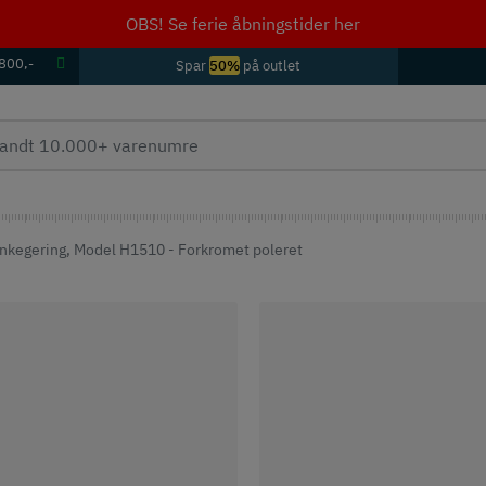
OBS! Se ferie åbningstider her
 800,-
Spar
50%
på outlet
Zinkegering, Model H1510 - Forkromet poleret