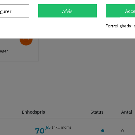
on til greb -
igurer
Afvis
Acce
Fortroligheds- 
nkl. moms
lager
Enhedspris
Status
Antal
65
Inkl. moms
70
,
0