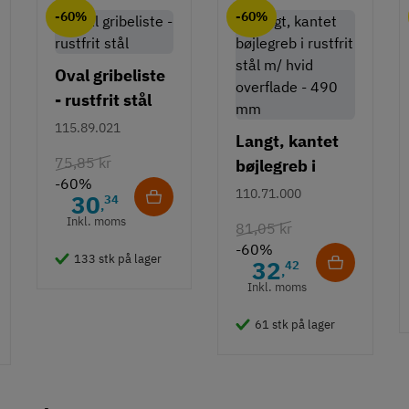
-60%
-60%
Oval gribeliste
- rustfrit stål
115.89.021
Langt, kantet
75,85 kr
bøjlegreb i
-60%
rustfrit stål m/
110.71.000
30
34
,
hvid overflade
Inkl. moms
81,05 kr
- 490 mm
-60%
133 stk på lager
32
42
,
Inkl. moms
61 stk på lager