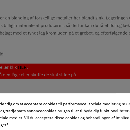
er en blanding af forskellige metaller heriblandt zink. Legeringen 
billigt materiale at producere i, så derfor kan du få et flot og læk
 belagt med et tyndt lag krom uden på et grebet, og efterfølgende 
ld.
ller klik
HER
.
den låge eller skuffe de skal sidde på.
der dig om at acceptere cookies til performance, sociale medier og rek
og tredjeparts annoncecookies bruges til at tilbyde dig funktionaliteter
ciale medier. Vil du acceptere disse cookies og behandlingen af implic
nger?