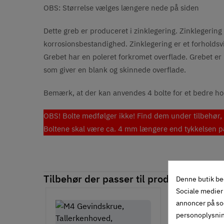
OBS: Størrelse vælges længere nede på siden
Dette greb er produceret i zinklegering. Zinklegering 
korrosionsbestandighed. Zinklegering er et forholdsvis 
Grebet har en poleret forkromet overflade. Grebet er
som giver en blank og skinnede overflade.
Bemærk, at der kan anvendes 4 bolte for et bedre ho
OBS! Bolte medfølger ikke! Find dem under tilbehør, e
Boltene skal være ca. 4 mm længere end tykkelsen på 
Tilbehør der passer til produktet
Denne butik be
Sociale medier 
annoncer på so
personoplysni