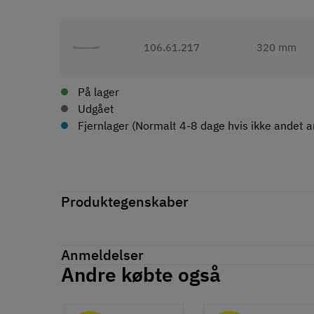
106.61.217
320 mm
På lager
Udgået
Fjernlager (Normalt 4-8 dage hvis ikke andet an
Produktegenskaber
Mærker
Haefele
Reference
106.61.214
Anmeldelser
Produktinformation
Andre købte også
Anmeldelser (0)
Materiale
chat
Zinklegering