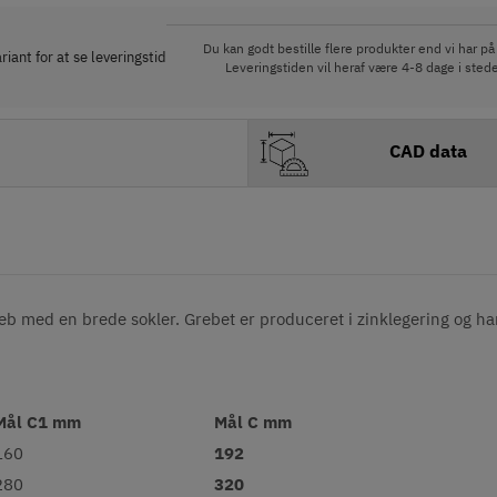
Du kan godt bestille flere produkter end vi har på 
iant for at se leveringstid
Leveringstiden vil heraf være 4-8 dage i stede
CAD data
b med en brede sokler. Grebet er produceret i zinklegering og har
Mål C1 mm
Mål C mm
160
192
280
320