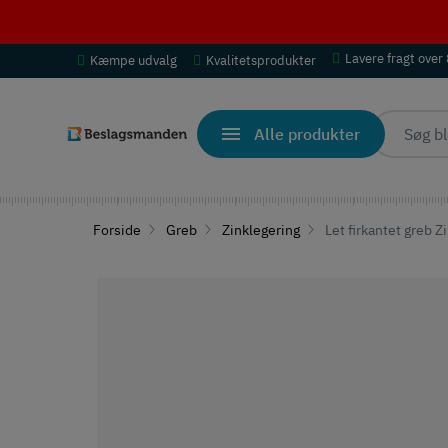
Lavere fragt over
Kæmpe udvalg
Kvalitetsprodukter
Alle produkter
Forside
Greb
Zinklegering
Let firkantet greb 