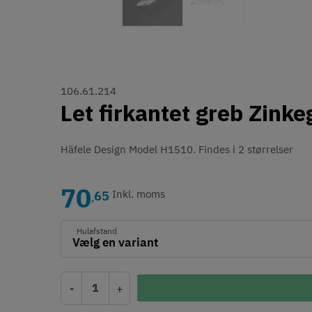
106.61.214
Let firkantet greb Zink
Häfele Design Model H1510. Findes i 2 størrelser
70
65
Inkl. moms
,
Hulafstand
-
+