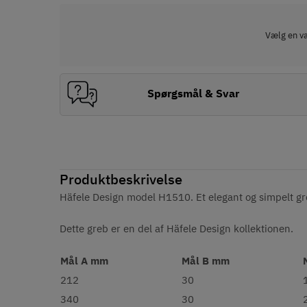
Vælg en var
Spørgsmål & Svar
Produktbeskrivelse
Häfele Design model H1510. Et elegant og simpelt gre
Dette greb er en del af Häfele Design kollektionen.
Mål A mm
Mål B mm
212
30
340
30