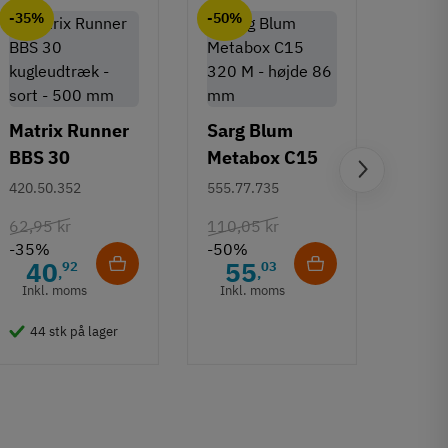
-35%
-50%
-50%
Matrix Runner
Sarg Blum
BBS 30
Metabox C15
Greb 
kugleudtræk -
320 M - højde
420.50.352
555.77.735
Rund
sort - 500 mm
86 mm
mm
108.6
62,95 kr
110,05 kr
-35%
-50%
132,6
40
55
92
03
,
,
-50%
Inkl. moms
Inkl. moms
6
Inkl
44 stk på lager
50 