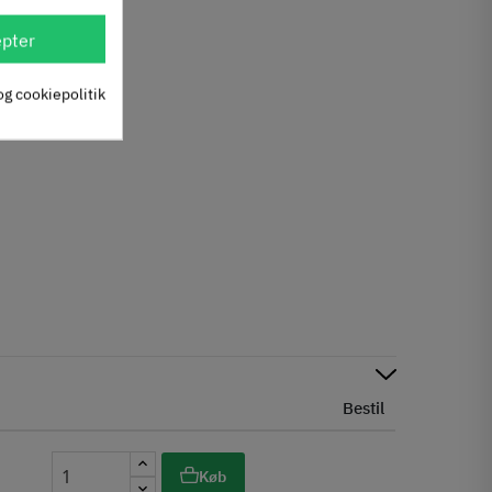
pter
og cookiepolitik
Bestil
Køb