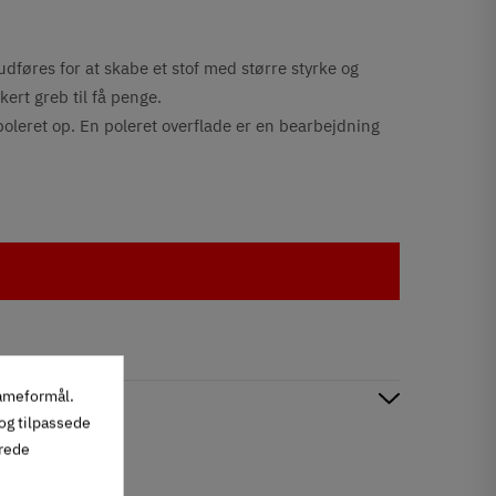
udføres for at skabe et stof med større styrke og
kert greb til få penge.
poleret op. En poleret overflade er en bearbejdning
lameformål.
 og tilpassede
erede