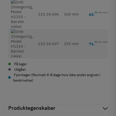
25
Inkl. moms
110.34.606
160 mm
63
,
90
Inkl. moms
110.34.607
192 mm
71
,
På lager
Udgået
Fjernlager (Normalt 4-8 dage hvis ikke andet angivet i
beskrivelse)
Produktegenskaber
Mærker
Haefele