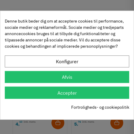
Reference
110.34.606
Anmeldelser
Produktinformation
Andre købte også
Denne butik beder dig om at acceptere cookies til performance,
Materiale
sociale medier og reklameformål. Sociale medier og tredjeparts
chat
Anmeldelser (0)
Zinklegering
annoncecookies bruges til at tilbyde dig funktionaliteter og
tilpassede annoncer på sociale medier. Vil du acceptere disse
-50%
-60%
Overflade
cookies og behandlingen af implicerede personoplysninger?
Børstet
Forniklet
Konfigurer
Hulafstand
160 mm
192 mm
Afvis
Farve
Metalfarvet
um
Krydsmontageplade -
Knopgreb med to
Accepter
Duomatic SL -
uddybninger - rustfrit
Montering
Euroskruer
stål
M4 bolt
329.87.510
136.05.009
Fortroligheds- og cookiepolitik
Type
9,25 kr
14,40 kr
-50%
-60%
Bøjlegreb
63
Inkl. moms
76
Inkl. moms
4
5
,
,
Stil