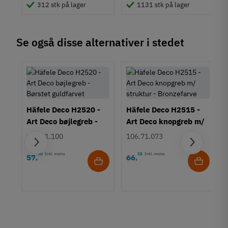
Moderne
312 stk på lager
1131 stk på lager
Tilstand
Ny
Se også disse alternativer i stedet
Häfele Deco H2520 -
Häfele Deco H2515 -
Art Deco bøjlegreb -
Art Deco knopgreb m/
Børstet guldfarvet
struktur - Bronzefarve
106.71.100
106.71.073
90
Inkl. moms
15
Inkl. moms
57
66
,
,
rt