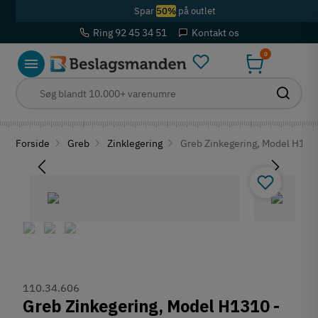
Spar
50%
på outlet
Ring 92 45 34 51
Kontakt os
0
Forside
Greb
Zinklegering
Greb Zinkegering, Model H1310
110.34.606
Greb Zinkegering, Model H1310 -