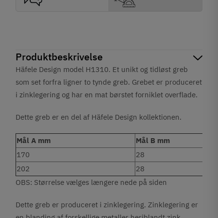
Produktbeskrivelse
Häfele Design model H1310. Et unikt og tidløst greb
som set forfra ligner to tynde greb. Grebet er produceret
i zinklegering og har en mat børstet forniklet overflade.
Dette greb er en del af Häfele Design kollektionen.
Mål A mm
Mål B mm
170
28
202
28
OBS: Størrelse vælges længere nede på siden
Dette greb er produceret i zinklegering. Zinklegering er
en blanding af forskellige metaller heriblandt zink.