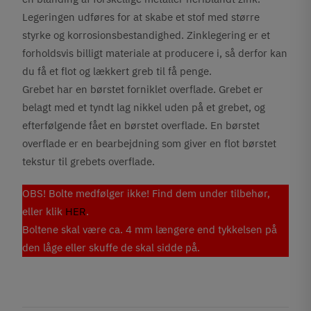
Legeringen udføres for at skabe et stof med større
styrke og korrosionsbestandighed. Zinklegering er et
forholdsvis billigt materiale at producere i, så derfor kan
du få et flot og lækkert greb til få penge.
Grebet har en børstet forniklet overflade. Grebet er
belagt med et tyndt lag nikkel uden på et grebet, og
efterfølgende fået en børstet overflade. En børstet
overflade er en bearbejdning som giver en flot børstet
tekstur til grebets overflade.
OBS! Bolte medfølger ikke! Find dem under tilbehør,
eller klik
HER
.
Boltene skal være ca. 4 mm længere end tykkelsen på
den låge eller skuffe de skal sidde på.