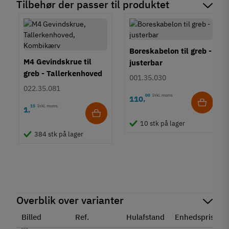
Tilbehør der passer til produktet
Boreskabelon til greb -
M4 Gevindskrue til
justerbar
greb - Tallerkenhoved
001.35.030
- Krydskærv
022.35.081
00
Inkl. moms
110
,
15
Inkl. moms
1
,
10 stk på lager
384 stk på lager
Overblik over varianter
Billed
Ref.
Hulafstand
Enhedspris
S