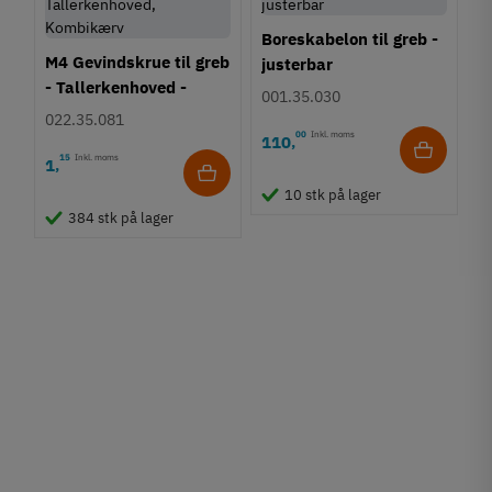
Boreskabelon til greb -
M4 Gevindskrue til greb
justerbar
- Tallerkenhoved -
001.35.030
Krydskærv
022.35.081
00
Inkl. moms
110
,
15
Inkl. moms
1
,
10 stk på lager
384 stk på lager