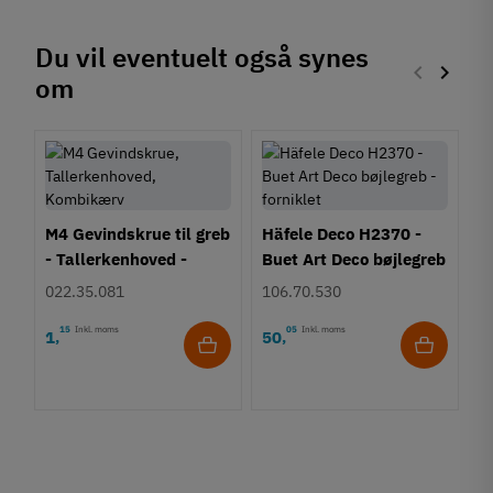
Du vil eventuelt også synes
keyboard_arrow_left
keyboard_arrow_right
om
Forrige
Næste
M4 Gevindskrue til greb
Häfele Deco H2370 -
- Tallerkenhoved -
Buet Art Deco bøjlegreb
Krydskærv
- forniklet
022.35.081
106.70.530
15
Inkl. moms
05
Inkl. moms
1
50
,
,
H
B
-
1
5