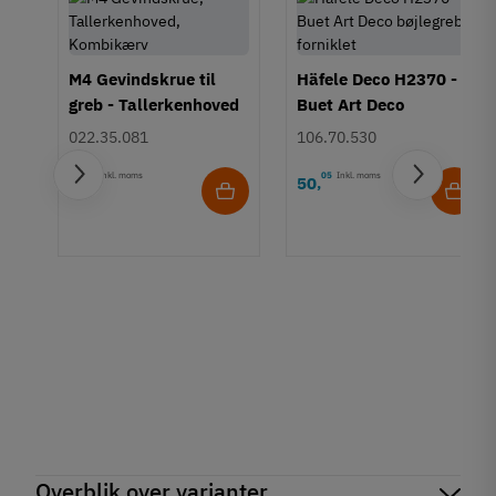
M4 Gevindskrue til
Häfele Deco H2370 -
greb - Tallerkenhoved
Buet Art Deco
- Krydskærv
bøjlegreb - forniklet
022.35.081
106.70.530
15
Inkl. moms
05
Inkl. moms
1
50
,
,
Overblik over varianter