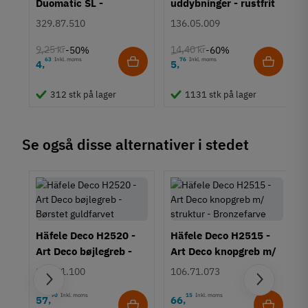
Duomatic SL -
uddybninger - rustfrit
Mat
Euroskruer
stål
Sort
329.87.510
136.05.009
Montering
9,25 kr
14,40 kr
-50%
-60%
Påskruning
63
Inkl. moms
76
Inkl. moms
4
5
,
,
Type
Bøjlegreb
312 stk på lager
1131 stk på lager
Stil
Art Deco
Moderne
Se også disse alternativer i stedet
Tilstand
Ny
Häfele Deco H2520 -
Häfele Deco H2515 -
Art Deco bøjlegreb -
Art Deco knopgreb m/
Børstet guldfarvet
struktur - Bronzefarve
106.71.100
106.71.073
90
Inkl. moms
15
Inkl. moms
57
66
,
,
rt