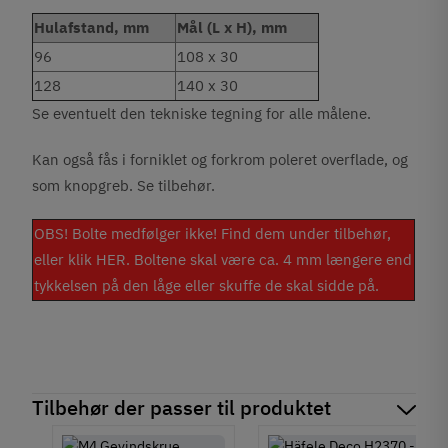
Hulafstand, mm
Mål (L x H), mm
96
108 x 30
128
140 x 30
Se eventuelt den tekniske tegning for alle målene.
Kan også fås i forniklet og forkrom poleret overflade, og
som knopgreb. Se tilbehør.
OBS! Bolte medfølger ikke! Find dem under tilbehør,
eller klik
HER
. Boltene skal være ca. 4 mm længere end
tykkelsen på den låge eller skuffe de skal sidde på.
Tilbehør der passer til produktet