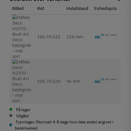
Billed
Ref.
Hulafstand
Enhedspris
Sta
50
Inkl. moms
106.70.521
128 mm
49
,
25
Inkl. moms
106.70.520
96 mm
44
,
På lager
Udgået
Fjernlager (Normalt 4-8 dage hvis ikke andet angivet i
beskrivelse)