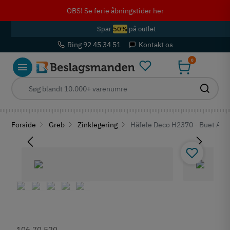
OBS! Se ferie åbningstider her
Spar
50%
på outlet
Ring 92 45 34 51
Kontakt os
0
Forside
Greb
Zinklegering
Häfele Deco H2370 - Buet Art D
106.70.520