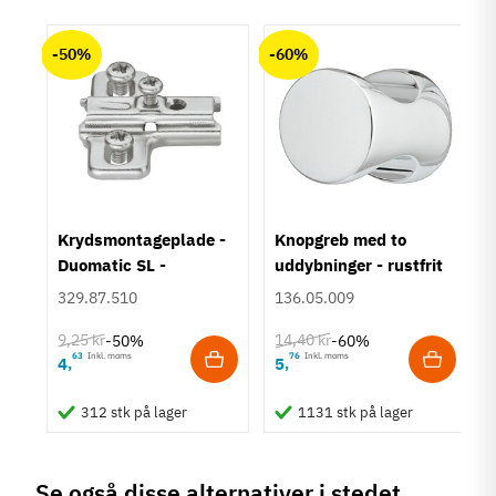
Materiale
chat
Anmeldelser (0)
Zinklegering
-50%
-60%
Overflade
Forkromet
Poleret
Hulafstand
96 mm
Farve
Krom
um
Krydsmontageplade -
Knopgreb med to
Montering
Duomatic SL -
uddybninger - rustfrit
M4 bolt
Euroskruer
stål
329.87.510
136.05.009
Type
Bøjlegreb
9,25 kr
14,40 kr
-50%
-60%
Stil
63
Inkl. moms
76
Inkl. moms
4
5
,
,
Klassisk
312 stk på lager
1131 stk på lager
Tilstand
Ny
Se også disse alternativer i stedet