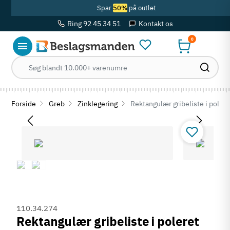
Spar
50%
på outlet
Ring 92 45 34 51
Kontakt os
0
Forside
Greb
Zinklegering
Rektangulær gribeliste i polere
110.34.274
Rektangulær gribeliste i poleret