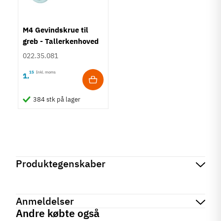
M4 Gevindskrue til
greb - Tallerkenhoved
- Krydskærv
022.35.081
15
Inkl. moms
1
,
384 stk på lager
Produktegenskaber
Mærker
Haefele
Reference
110.34.274
Anmeldelser
Produktinformation
Andre købte også