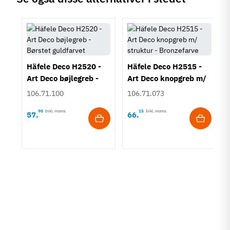
Häfele Deco H2520 -
Häfele Deco H2515 -
Art Deco bøjlegreb -
Art Deco knopgreb m/
Børstet guldfarvet
struktur - Bronzefarve
106.71.100
106.71.073
90
Inkl. moms
15
Inkl. moms
57
66
,
,
rt