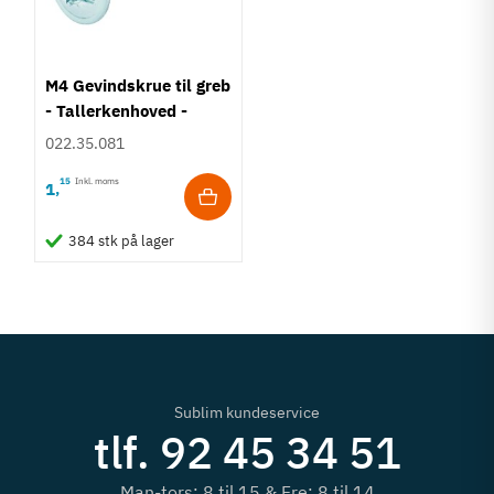
M4 Gevindskrue til greb
- Tallerkenhoved -
Krydskærv
022.35.081
15
Inkl. moms
1
,
384 stk på lager
Sublim kundeservice
tlf. 92 45 34 51
Man-tors: 8 til 15 & Fre: 8 til 14