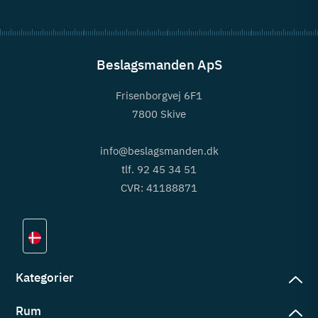
Beslagsmanden ApS
Frisenborgvej 6F1
7800 Skive
info@beslagsmanden.dk
tlf. 92 45 34 51
CVR: 41188871
Kategorier
Rum
slag