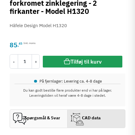
forkromet zinklegering - 2
firkanter - Model H1320
Häfele Design Model H1320
85
45
Inkl. moms
,
Tilføj til kurv
-
+
•
På fjernlager: Levering ca. 4-8 dage
Du kan godt bestille flere produkter end vi har på lager.
Leveringstiden vil heraf være 4-8 dage i stedet.
Spørgsmål & Svar
CAD data