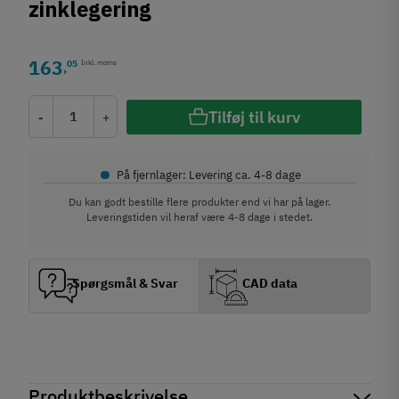
zinklegering
163
05
Inkl. moms
,
Tilføj til kurv
-
+
•
På fjernlager: Levering ca. 4-8 dage
Du kan godt bestille flere produkter end vi har på lager.
Leveringstiden vil heraf være 4-8 dage i stedet.
Spørgsmål & Svar
CAD data
Produktbeskrivelse