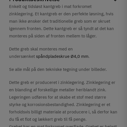
Enkelt og tidsløst kantgreb i mat forkromet
zinklegering.
Et kantgreb er den perfekte løsning, hvis
man ikke ønsker det traditionelle greb som er skruet
igennem fronten. Dette kantgreb er så tyndt at det kan
monteres på siden af fronten mellem to låger.
Dette greb skal monteres med en
undersænket
spåndpladeskrue Ø4,0 mm
.
Se alle mål på den tekniske tegning under billeder.
Dette greb er produceret i zinklegering. Zinklegering er
en blanding af forskellige metaller heriblandt zink.
Legeringen udføres for at skabe et stof med større
styrke og korrosionsbestandighed. Zinklegering er et
forholdsvis billigt materiale at producere i, så derfor kan
du få et flot og lækkert greb til få penge.
Grebet har en mat forkromet overflade. Grebet er belagt