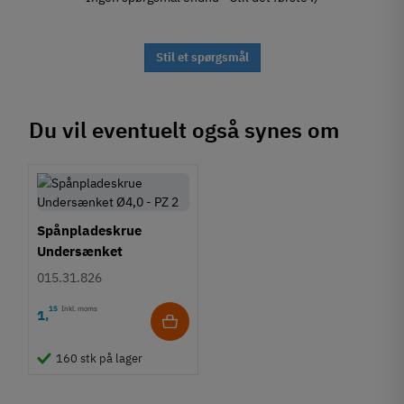
Stil et spørgsmål
Du vil eventuelt også synes om
Spånpladeskrue
Undersænket
Fuldgevind Ø4,0 - PZ2
015.31.826
15
Inkl. moms
1
,
160 stk på lager