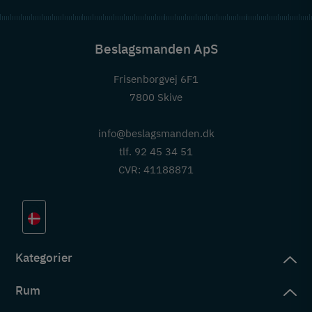
Beslagsmanden ApS
Frisenborgvej 6F1
7800 Skive
info@beslagsmanden.dk
tlf. 92 45 34 51
CVR: 41188871
Kategorier
Rum
slag