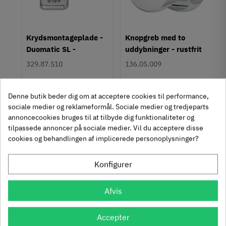
256 mm
Farve
Krom
um
Krydsmontageplade -
Knopgreb med to
Montering
Duomatic SL -
uddybninger - rustfrit
Påskruning
Euroskruer
stål
329.87.510
136.05.009
Type
Kantgreb
9,25 kr
14,40 kr
-50%
-60%
Stil
63
Inkl. moms
76
Inkl. moms
4
5
,
,
Denne butik beder dig om at acceptere cookies til performance,
Klassisk
sociale medier og reklameformål. Sociale medier og tredjeparts
312 stk på lager
1131 stk på lager
annoncecookies bruges til at tilbyde dig funktionaliteter og
Tilstand
Ny
tilpassede annoncer på sociale medier. Vil du acceptere disse
cookies og behandlingen af implicerede personoplysninger?
Se også disse alternativer i stedet
Konfigurer
Afvis
Accepter
Häfele Deco H2520 -
Häfele Deco H2515 -