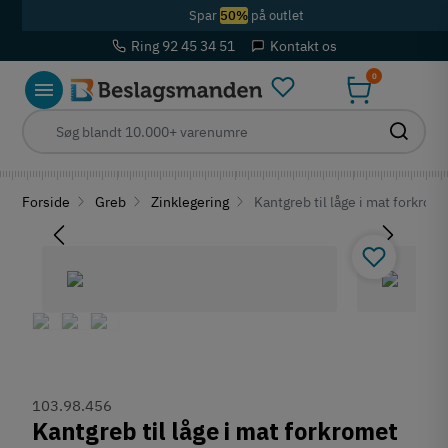
Spar
50%
på outlet
Ring 92 45 34 51
Kontakt os
0
Forside
Greb
Zinklegering
Kantgreb til låge i mat forkrom
103.98.456
Kantgreb til låge i mat forkromet