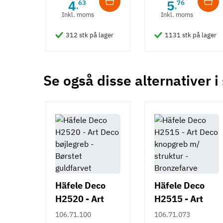
Skålegreb
4
5
63
76
,
,
Inkl. moms
Inkl. moms
Stil
Klassisk
312 stk på lager
1131 stk på lager
Tilstand
Ny
Se også disse alternativer i
Häfele Deco
Häfele Deco
H2520 - Art
H2515 - Art
Deco bøjlegreb
Deco knopgreb
106.71.100
106.71.073