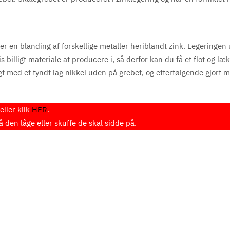
er en blanding af forskellige metaller heriblandt zink. Legeringen 
billigt materiale at producere i, så derfor kan du få et flot og læk
gt med et tyndt lag nikkel uden på grebet, og efterfølgende gjort 
eller klik
HER
.
den låge eller skuffe de skal sidde på.