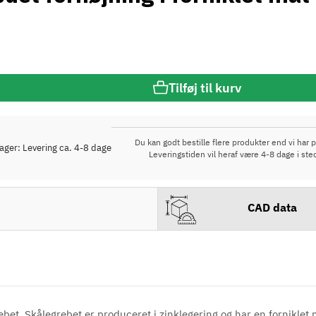
Tilføj til kurv
Du kan godt bestille flere produkter end vi har p
lager: Levering ca. 4-8 dage
Leveringstiden vil heraf være 4-8 dage i ste
CAD data
bet. Skålegrebet er produceret i zinklegering og har en forniklet 