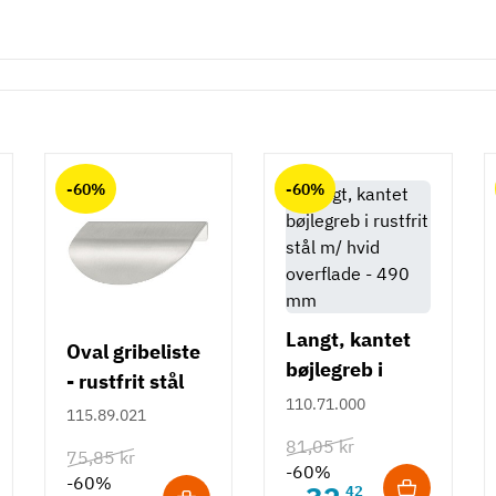
-60%
-60%
Langt, kantet
Oval gribeliste
bøjlegreb i
- rustfrit stål
rustfrit stål m/
110.71.000
115.89.021
hvid overflade
81,05 kr
75,85 kr
- 490 mm
-60%
-60%
42