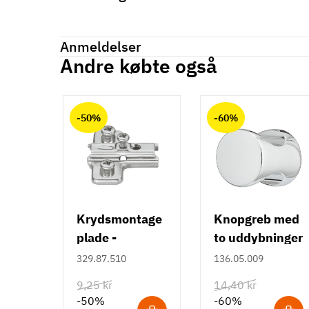
Mærker
Haefele
Reference
155.00.240
Anmeldelser
Produktinformation
Andre købte også
Anmeldelser (0)
Materiale
chat
Zinklegering
-50%
-60%
Overflade
Forniklet
Mat
Hulafstand
160 mm
Farve
Krydsmontage
Knopgreb med
Metalfarvet
plade -
to uddybninger
Montering
Duomatic SL -
- rustfrit stål
329.87.510
136.05.009
M4 bolt
Euroskruer
9,25 kr
14,40 kr
Type
-50%
-60%