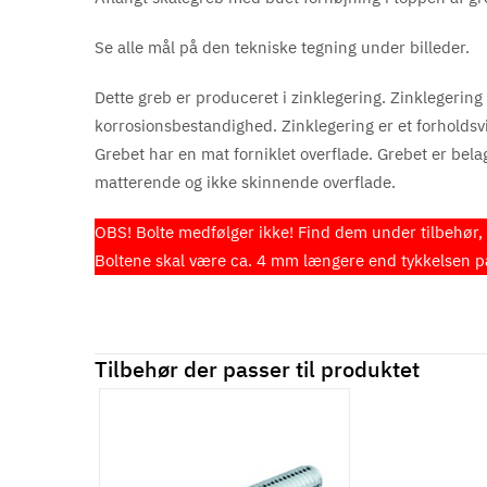
Se alle mål på den tekniske tegning under billeder.
Dette greb er produceret i zinklegering. Zinklegering 
korrosionsbestandighed. Zinklegering er et forholdsvis 
Grebet har en mat forniklet overflade. Grebet er bela
matterende og ikke skinnende overflade.
OBS! Bolte medfølger ikke! Find dem under tilbehør, 
Boltene skal være ca. 4 mm længere end tykkelsen på 
Tilbehør der passer til produktet