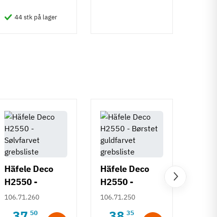
6
Inkl
44 stk på lager
50 
Häfele Deco
Häfele Deco
H2550 -
H2550 -
Häfe
Sølvfarvet
Børstet
106.71.260
106.71.250
H253
grebsliste
guldfarvet
Deco
37
38
50
35
106.7
,
,