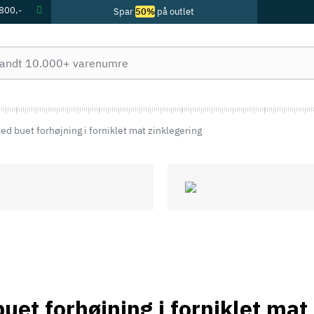
 800,-
Spar
50%
på outlet
d buet forhøjning i forniklet mat zinklegering
uet forhøjning i forniklet mat