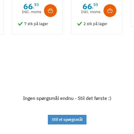
m/ struktur -
m/ fladt design
66
66
15
55
,
,
Guldfarvet
- Guldfarvet
Inkl. moms
Inkl. moms
7 stk på lager
2 stk på lager
Ingen spørgsmål endnu - Stil det første :)
Stil et spørgsmål