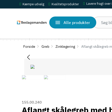
Lavere fragt over
Kæmpe udvalg
Kvalitetsprodukter
Alle produkter
Forside
Greb
Zinklegering
Aflangt skålegreb me
155.00.240
Aflangt skålegreb med b