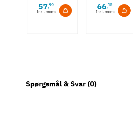
- Børstet
m/ struktur -
57
66
90
15
,
,
guldfarvet
Bronzefarve
Inkl. moms
Inkl. moms
Spørgsmål & Svar
(0)