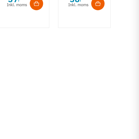
grebsliste
- Gul
Inkl. moms
Inkl. moms
6
børs
Inkl
17 