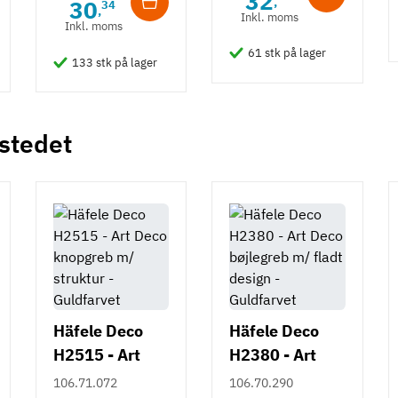
32
,
30
34
,
Inkl. moms
Inkl. moms
61 stk på lager
133 stk på lager
 stedet
Häfele Deco
Häfele Deco
H2515 - Art
H2380 - Art
Deco knopgreb
Deco bøjlegreb
106.71.072
106.70.290