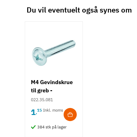
Du vil eventuelt også synes om
M4 Gevindskrue
til greb -
Tallerkenhoved -
022.35.081
Krydskærv
1
15
Inkl. moms
,
384 stk på lager