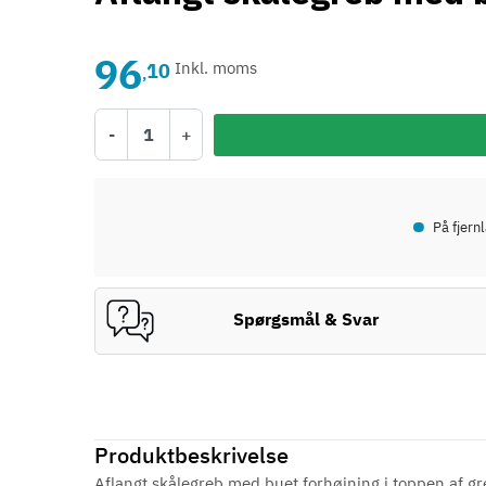
96
10
Inkl. moms
,
-
+
•
På fjern
Spørgsmål & Svar
Produktbeskrivelse
Aflangt skålegreb med buet forhøjning i toppen af gre