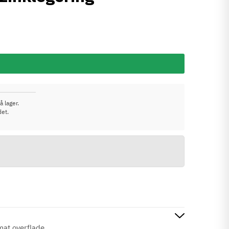
å lager.
det.
mat overflade.