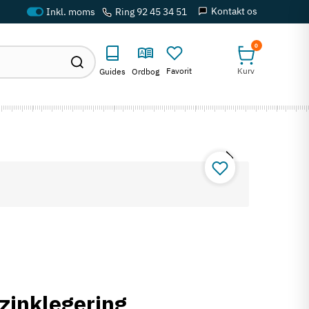
Kontakt os
Ring 92 45 34 51
0
Favorit
Kurv
Guides
Ordbog
 zinklegering