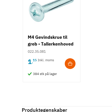
M4 Gevindskrue til
greb - Tallerkenhoved
- Krydskærv
022.35.081
1
15
Inkl. moms
,
384 stk på lager
Produktegenskaber