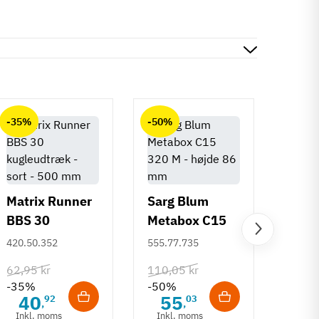
-35%
-50%
-50%
Matrix Runner
Sarg Blum
BBS 30
Metabox C15
Greb 
kugleudtræk -
320 M - højde
420.50.352
555.77.735
Rund
sort - 500 mm
86 mm
mm
108.6
62,95 kr
110,05 kr
-35%
-50%
132,6
40
55
92
03
,
,
-50%
Inkl. moms
Inkl. moms