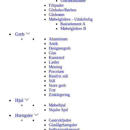
Udtræksskinner
Filtpuder
Glidesko/Rørben
Glidesøm
Møbelglidere - Udskiftelig
Basiselement A
Møbelglidere B
Greb
Aluminium
Antik
Designergreb
Glas
Kunststof
Læder
Messing
Porcelæn
Rustfrit stål
Stål
Store greb
Træ
Zinklegering
Hjul
Møbelhjul
Skjulte hjul
Hængsler
Gastrykfjedre
Glaslågehængsler
Indboringshængsel