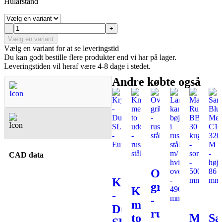
Hulafstand
-
+
Vælg en variant
Vælg en variant for at se leveringstid
Du kan godt bestille flere produkter end vi har på lager.
Leveringstiden vil heraf være 4-8 dage i stedet.
Andre købte også
Spørgsmål & Svar
-60%
CAD data
-50%
-60%
Oval
Krydsmontageplade
gribeliste
Knopgreb
-
-35
-
med
Duomatic
rustfrit
-60%
to
Matri
Sa