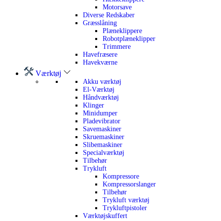
Motorsave
Diverse Redskaber
Græsslåning
Plæneklippere
Robotplæneklipper
Trimmere
Havefræsere
Havekværne
Værktøj
Akku værktøj
El-Værktøj
Håndværktøj
Klinger
Minidumper
Pladevibrator
Savemaskiner
Skruemaskiner
Slibemaskiner
Specialværktøj
Tilbehør
Trykluft
Kompressore
Kompressorslanger
Tilbehør
Trykluft værktøj
Trykluftpistoler
Værktøjskuffert