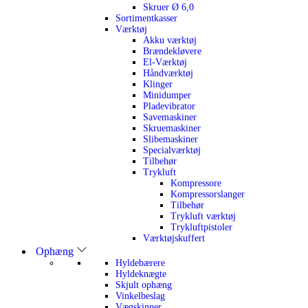
Skruer Ø 6,0
Sortimentkasser
Værktøj
Akku værktøj
Brændekløvere
El-Værktøj
Håndværktøj
Klinger
Minidumper
Pladevibrator
Savemaskiner
Skruemaskiner
Slibemaskiner
Specialværktøj
Tilbehør
Trykluft
Kompressore
Kompressorslanger
Tilbehør
Trykluft værktøj
Trykluftpistoler
Værktøjskuffert
Ophæng
Hyldebærere
Hyldeknægte
Skjult ophæng
Vinkelbeslag
Vægskinner