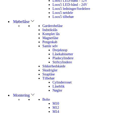
Loox5 LED-bånd - 12V
Loox5 LED-bånd - 24V
Loox5 ledninger/fordelere
Loox5 netdele
Loox5 tilbehør
Møbellåse
Garderobelåse
Indstikslås
Komplet lås
Magnetlåse
Pengeskab
Samle selv
Drejeknop
Låsekabinetter
Pladecylindere
Stiftcylindere
Sikkerhedskæde
Skudrigler
Snaplåse
Tilbehør
Cylinderroset
Låseblik
Nøgler
Montering
Bolte
M10
M12
M14