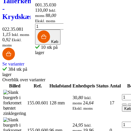
Tallerkenhoved
001.35.030
-
110
,
00
Inkl.
88
,
00
Krydskærv
moms
Ekskl. moms
022.35.081
1
,
15
Inkl. moms
0
,
92
Ekskl.
Køb
moms
10 stk på
lager
Se varianter
384 stk på
lager
Overblik over varianter
Billed
Ref.
Hulafstand
Enhedspris
Status
Antal
Be
30
,
80
Inkl.
155.00.601
128 mm
24
,
64
17
moms
Ekskl. moms
Kø
24
,
95
Inkl.
155.00.600
96 mm
19
,
96
0
moms