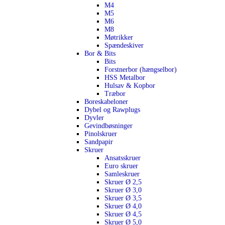
M4
M5
M6
M8
Møtrikker
Spændeskiver
Bor & Bits
Bits
Forstnerbor (hængselbor)
HSS Metalbor
Hulsav & Kopbor
Træbor
Boreskabeloner
Dybel og Rawplugs
Dyvler
Gevindbøsninger
Pinolskruer
Sandpapir
Skruer
Ansatsskruer
Euro skruer
Samleskruer
Skruer Ø 2,5
Skruer Ø 3,0
Skruer Ø 3,5
Skruer Ø 4,0
Skruer Ø 4,5
Skruer Ø 5,0