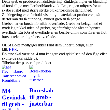
Dette greb er produceret i zinklegering. Zinklegering er en blanding
af forskellige metaller heriblandt zink. Legeringen udføres for at
skabe et stof med større styrke og korrosionsbestandighed.
Zinklegering er et forholdsvis billigt materiale at producere i, så
derfor kan du få et flot og lækkert greb til få penge.
Grebet har en børstet forniklet overflade. Grebet er belagt med et
tyndt lag nikkel uden på grebet, og efterfølgende fået en børstet
overflade. En børstet overflade er en bearbejdning som giver en flot
børstet tekstur til grebets overflade.
OBS! Bolte medfølger ikke! Find dem under tilbehør, eller
klik
HER
.
Boltene skal være ca. 4 mm længere end tykkelsen på den låge eller
skuffe de skal sidde på.
Tilbehør der passer til produktet
Boreskabelon
M4
til greb -
Gevindskrue
justerbar
til greb -