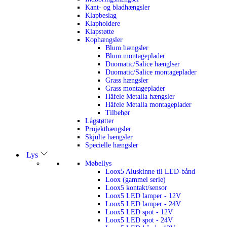
Kant- og bladhængsler
Klapbeslag
Klapholdere
Klapstøtte
Kophængsler
Blum hængsler
Blum montageplader
Duomatic/Salice hænglser
Duomatic/Salice montageplader
Grass hængsler
Grass montageplader
Häfele Metalla hængsler
Häfele Metalla montageplader
Tilbehør
Lågstøtter
Projekthængsler
Skjulte hængsler
Specielle hængsler
Lys
Møbellys
Loox5 Aluskinne til LED-bånd
Loox (gammel serie)
Loox5 kontakt/sensor
Loox5 LED lamper - 12V
Loox5 LED lamper - 24V
Loox5 LED spot - 12V
Loox5 LED spot - 24V