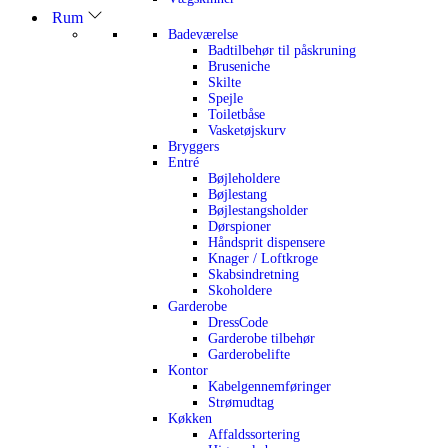
Rum
Badeværelse
Badtilbehør til påskruning
Bruseniche
Skilte
Spejle
Toiletbåse
Vasketøjskurv
Bryggers
Entré
Bøjleholdere
Bøjlestang
Bøjlestangsholder
Dørspioner
Håndsprit dispensere
Knager / Loftkroge
Skabsindretning
Skoholdere
Garderobe
DressCode
Garderobe tilbehør
Garderobelifte
Kontor
Kabelgennemføringer
Strømudtag
Køkken
Affaldssortering