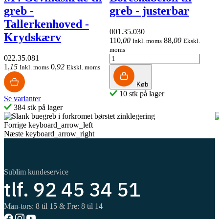
greb -
greb - justerbar
Tallerkenhoved -
001.35.030
Krydskærv
110
,
00
88
,
00
Inkl. moms
Ekskl.
moms
022.35.081
1
,
15
0
,
92
Inkl. moms
Ekskl. moms
Køb
10 stk på lager
Se varianter
384 stk på lager
Forrige
keyboard_arrow_left
Næste
keyboard_arrow_right
Sublim kundeservice
tlf. 92 45 34 51
Man-tors: 8 til 15 & Fre: 8 til 14