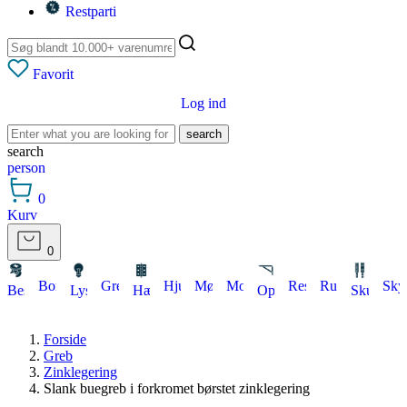
Restparti
Favorit
Log ind
search
search
person
0
Kurv
0
Bordbeslag
Greb
Hjul
Møbellåse
Montering
Restparti
Rum
Sky
Beslag
Lys
Hængsler
Ophæng
Skuffeud
Forside
Greb
Zinklegering
Slank buegreb i forkromet børstet zinklegering