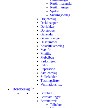
Rustfri hængsler
Rustfri knager
Sjækel
Surringsbeslag
Drejebeslag
Dækknapper
Dørlukker
Dørstopper
Gelænder
Gevindstænger
Husnummer
Kasselukkebeslag
Maxifix
Minifix
Møbelben
Paskvilgreb
Rafix
Reparation
Samlebeslag
Stillefødder
Tætningslister
Ventilationsriste
Bordbeslag
Bordben
Bordsamlinger
Bordudtræk
Tilbehør