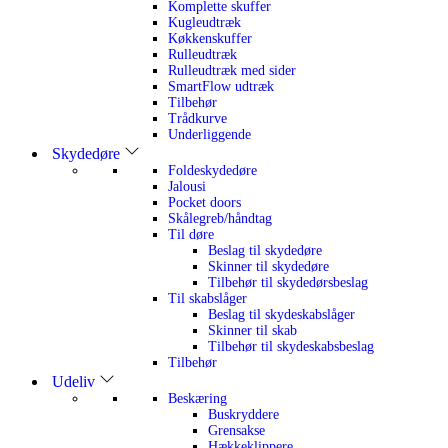
Komplette skuffer
Kugleudtræk
Køkkenskuffer
Rulleudtræk
Rulleudtræk med sider
SmartFlow udtræk
Tilbehør
Trådkurve
Underliggende
Skydedøre
Foldeskydedøre
Jalousi
Pocket doors
Skålegreb/håndtag
Til døre
Beslag til skydedøre
Skinner til skydedøre
Tilbehør til skydedørsbeslag
Til skabslåger
Beslag til skydeskabslåger
Skinner til skab
Tilbehør til skydeskabsbeslag
Tilbehør
Udeliv
Beskæring
Buskryddere
Grensakse
Hækkeklippere