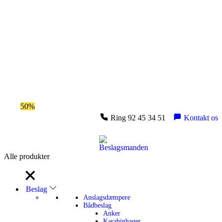
Spar
50%
på outlet
Ring 92 45 34 51
Kontakt os
Alle produkter
Alle produkter
Beslag
Anslagsdæmpere
Bådbeslag
Anker
Karabinhager