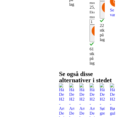
moms
lager
25
,
94
Se
Ekskl.
vari
Køb
moms
22
stk
på
Køb
lager
61
stk
på
lager
Se også disse
alternativer i stedet