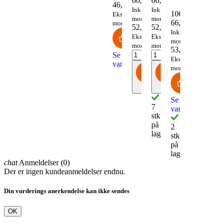
66
,
15
66
,
15
46
,
32
Inkl.
Inkl.
106.70.290
Ekskl.
moms
moms
66
,
55
moms
52
,
92
52
,
92
Inkl.
Ekskl.
Ekskl.
moms
moms
moms
53
,
24
Se
Ekskl.
varianter
moms
Køb
Køb
Se
7
varianter
stk
på
2
lager
stk
på
lager
chat
Anmeldelser (0)
Der er ingen kundeanmeldelser endnu.
Din vurderings anerkendelse kan ikke sendes
OK