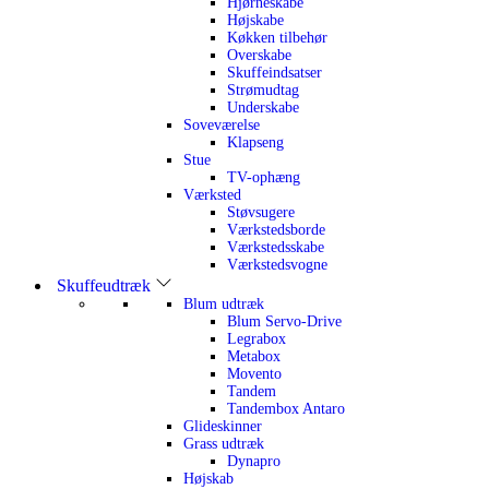
Hjørneskabe
Højskabe
Køkken tilbehør
Overskabe
Skuffeindsatser
Strømudtag
Underskabe
Soveværelse
Klapseng
Stue
TV-ophæng
Værksted
Støvsugere
Værkstedsborde
Værkstedsskabe
Værkstedsvogne
Skuffeudtræk
Blum udtræk
Blum Servo-Drive
Legrabox
Metabox
Movento
Tandem
Tandembox Antaro
Glideskinner
Grass udtræk
Dynapro
Højskab