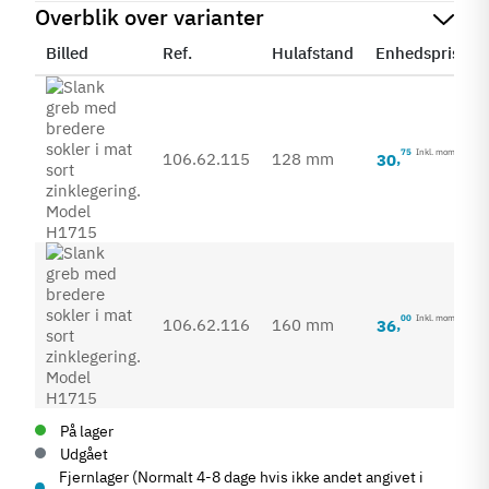
Overblik over varianter
Billed
Ref.
Hulafstand
Enhedspris
75
Inkl. moms
106.62.115
128 mm
30
,
00
Inkl. moms
106.62.116
160 mm
36
,
På lager
Udgået
Fjernlager (Normalt 4-8 dage hvis ikke andet angivet i