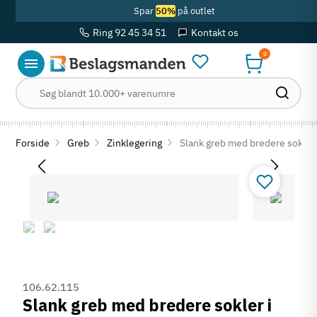
Spar
50%
på outlet
Ring 92 45 34 51
Kontakt os
0
Forside
Greb
Zinklegering
Slank greb med bredere sokler 
106.62.115
Slank greb med bredere sokler i