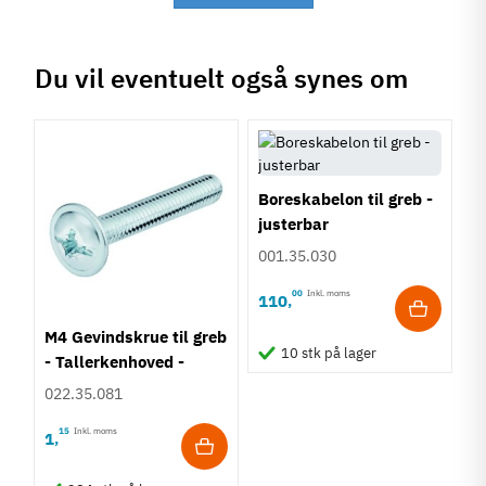
Du vil eventuelt også synes om
Boreskabelon til greb -
justerbar
001.35.030
00
Inkl. moms
110
,
M4 Gevindskrue til greb
10 stk på lager
- Tallerkenhoved -
Krydskærv
022.35.081
15
Inkl. moms
1
,