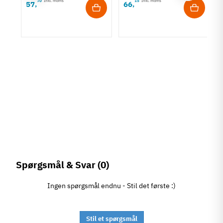
90
Inkl. moms
15
Inkl. moms
57
66
,
,
rt
Spørgsmål & Svar
(0)
Ingen spørgsmål endnu - Stil det første :)
Stil et spørgsmål