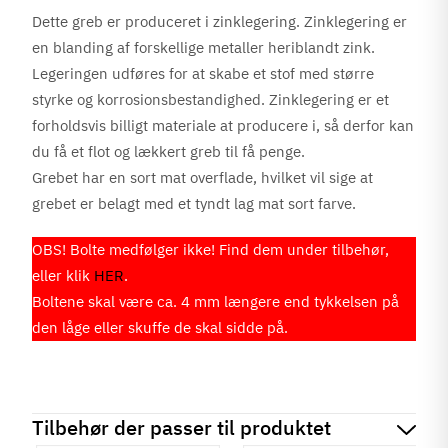
Dette greb er produceret i zinklegering. Zinklegering er
en blanding af forskellige metaller heriblandt zink.
Legeringen udføres for at skabe et stof med større
styrke og korrosionsbestandighed. Zinklegering er et
forholdsvis billigt materiale at producere i, så derfor kan
du få et flot og lækkert greb til få penge.
Grebet har en sort mat overflade, hvilket vil sige at
grebet er belagt med et tyndt lag mat sort farve.
OBS! Bolte medfølger ikke! Find dem under tilbehør,
eller klik
HER
.
Boltene skal være ca. 4 mm længere end tykkelsen på
den låge eller skuffe de skal sidde på.
Tilbehør der passer til produktet