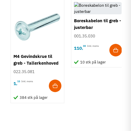
Boreskabelon til greb -
justerbar
001.35.030
00
Inkl. moms
110
,
M4 Gevindskrue til
10 stk på lager
greb - Tallerkenhoved
- Krydskærv
022.35.081
15
Inkl. moms
1
,
384 stk på lager