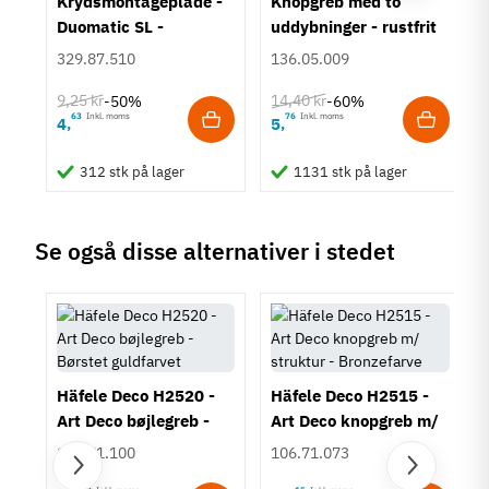
um
Krydsmontageplade -
Knopgreb med to
Sort
Duomatic SL -
uddybninger - rustfrit
Montering
Euroskruer
stål
329.87.510
136.05.009
M4 bolt
Type
9,25 kr
14,40 kr
-50%
-60%
Bøjlegreb
63
Inkl. moms
76
Inkl. moms
4
5
,
,
Stil
Klassisk
312 stk på lager
1131 stk på lager
Tilstand
Ny
Se også disse alternativer i stedet
Häfele Deco H2520 -
Häfele Deco H2515 -
Art Deco bøjlegreb -
Art Deco knopgreb m/
Børstet guldfarvet
struktur - Bronzefarve
106.71.100
106.71.073