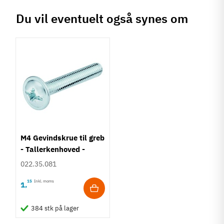
Du vil eventuelt også synes om
M4 Gevindskrue til greb
- Tallerkenhoved -
Krydskærv
022.35.081
15
Inkl. moms
1
,
384 stk på lager