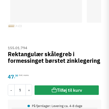
155.01.794
Rektangulær skålegreb i
formessinget børstet zinklegering
47
30
Inkl. moms
,
Tilføj til kurv
-
+
•
På fjernlager: Levering ca. 4-8 dage