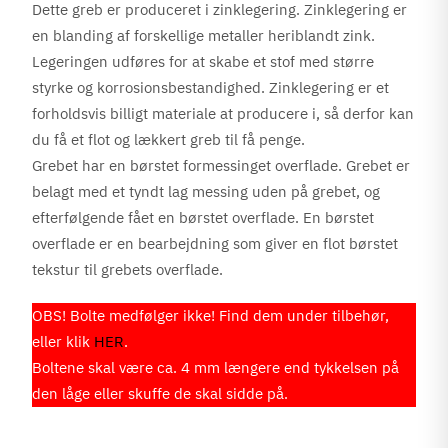
Dette greb er produceret i zinklegering. Zinklegering er
en blanding af forskellige metaller heriblandt zink.
Legeringen udføres for at skabe et stof med større
styrke og korrosionsbestandighed. Zinklegering er et
forholdsvis billigt materiale at producere i, så derfor kan
du få et flot og lækkert greb til få penge.
Grebet har en børstet formessinget overflade. Grebet er
belagt med et tyndt lag messing uden på grebet, og
efterfølgende fået en børstet overflade. En børstet
overflade er en bearbejdning som giver en flot børstet
tekstur til grebets overflade.
OBS! Bolte medfølger ikke! Find dem under tilbehør,
eller klik
HER
.
Boltene skal være ca. 4 mm længere end tykkelsen på
den låge eller skuffe de skal sidde på.