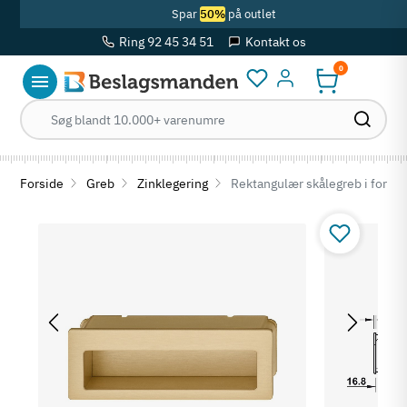
Spar
50%
på outlet
Ring 92 45 34 51
Kontakt os
0
Log ind
Forside
Greb
Zinklegering
Rektangulær skålegreb i formes