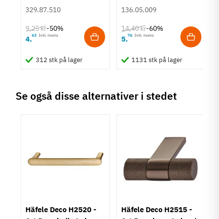
Euroskruer
stål
329.87.510
136.05.009
Type
Skålegreb
9,25 kr
14,40 kr
-50%
-60%
Stil
63
Inkl. moms
76
Inkl. moms
4
5
,
,
Klassisk
312 stk på lager
1131 stk på lager
Tilstand
Ny
Se også disse alternativer i stedet
rt
Häfele Deco H2520 -
Häfele Deco H2515 -