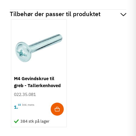
Tilbehør der passer til produktet
M4 Gevindskrue til
greb - Tallerkenhoved
- Krydskærv
022.35.081
15
Inkl. moms
1
,
384 stk på lager