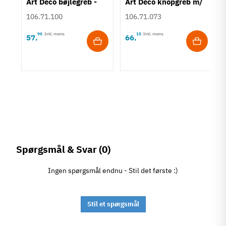
Art Deco bøjlegreb -
Art Deco knopgreb m/
Børstet guldfarvet
struktur - Bronzefarve
106.71.100
106.71.073
90
Inkl. moms
15
Inkl. moms
57
66
,
,
Spørgsmål & Svar
(0)
Ingen spørgsmål endnu - Stil det første :)
Stil et spørgsmål