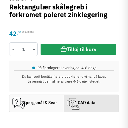
Rektangulær skålegreb i
forkromet poleret zinklegering
42
80
Inkl. moms
,
Tilføj til kurv
-
+
•
På fjernlager: Levering ca. 4-8 dage
Du kan godt bestille flere produkter end vi har på lager.
Leveringstiden vil heraf være 4-8 dage i stedet.
Spørgsmål & Svar
CAD data