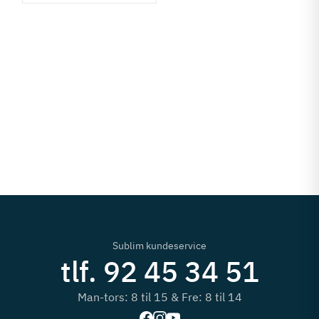
Sublim kundeservice
tlf. 92 45 34 51
Man-tors: 8 til 15 & Fre: 8 til 14