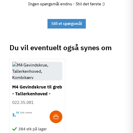
Ingen spørgsmål endnu - Stil det første :)
Stil et spørgsmål
Du vil eventuelt også synes om
M4 Gevindskrue til greb
- Tallerkenhoved -
Krydskærv
022.35.081
15
Inkl. moms
1
,
384 stk på lager