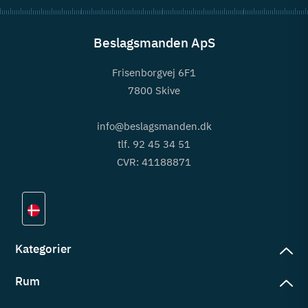
Beslagsmanden ApS
Frisenborgvej 6F1
7800 Skive
info@beslagsmanden.dk
tlf. 92 45 34 51
CVR: 41188871
Kategorier
Rum
slag