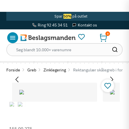
OBS! Se ferie åbningstider her
Spar
50%
på outlet
Ring 92 45 34 51
Kontakt os
0
Forside
Greb
Zinklegering
Rektangulær skålegreb i forkro
155.00.275