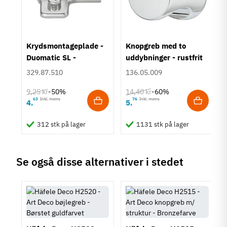
96 mm
Farve
Krom
um
Krydsmontageplade -
Knopgreb med to
Montering
Duomatic SL -
uddybninger - rustfrit
M4 bolt
Euroskruer
stål
329.87.510
136.05.009
Type
Skålegreb
9,25 kr
14,40 kr
-50%
-60%
Stil
63
Inkl. moms
76
Inkl. moms
4
5
,
,
Klassisk
312 stk på lager
1131 stk på lager
Tilstand
Ny
Se også disse alternativer i stedet