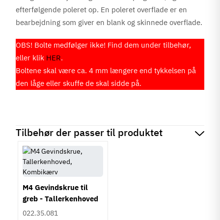
efterfølgende poleret op. En poleret overflade er en
bearbejdning som giver en blank og skinnede overflade.
OBS! Bolte medfølger ikke! Find dem under tilbehør,
eller klik
HER
.
Boltene skal være ca. 4 mm længere end tykkelsen på
den låge eller skuffe de skal sidde på.
Tilbehør der passer til produktet
M4 Gevindskrue til
greb - Tallerkenhoved
- Krydskærv
022.35.081