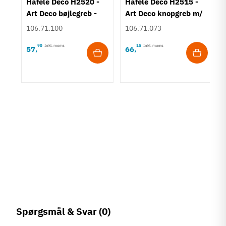
Häfele Deco H2520 -
Häfele Deco H2515 -
Art Deco bøjlegreb -
Art Deco knopgreb m/
Børstet guldfarvet
struktur - Bronzefarve
106.71.100
106.71.073
90
Inkl. moms
15
Inkl. moms
57
66
,
,
rt
Spørgsmål & Svar
(0)