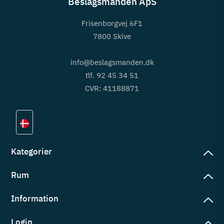
Beslagsmanden ApS
Frisenborgvej 6F1
7800 Skive
info@beslagsmanden.dk
tlf. 92 45 34 51
CVR: 41188871
Kategorier
Rum
slag
rd
Information
deværelse
eb
yggers
Login