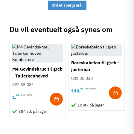
Stil et spørgsmål
Du vil eventuelt også synes om
Boreskabelon til greb -
M4 Gevindskrue til greb
justerbar
- Tallerkenhoved -
001.35.030
Krydskærv
022.35.081
00
Inkl. moms
110
,
15
Inkl. moms
1
,
10 stk på lager
384 stk på lager