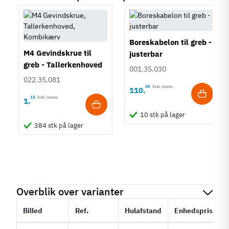
Boreskabelon til greb -
M4 Gevindskrue til
justerbar
greb - Tallerkenhoved
001.35.030
- Krydskærv
022.35.081
00
Inkl. moms
110
,
15
Inkl. moms
1
,
10 stk på lager
384 stk på lager
Overblik over varianter
Billed
Ref.
Hulafstand
Enhedspris