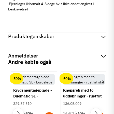
Fjernlager (Normalt 4-8 dage hvis ikke andet angivet i
beskrivelse)
Produktegenskaber
Mærker
Haefele
Reference
110.29.202
Anmeldelser
Produktinformation
Andre købte også
Materiale
chat
Anmeldelser (0)
Zinklegering
-50%
-60%
Hulafstand
96 mm
128 mm
Krydsmontageplade -
Knopgreb med to
160 mm
Duomatic SL -
uddybninger - rustfrit
192 mm
Euroskruer
stål
329.87.510
136.05.009
320 mm
9,25 kr
14,40 kr
-50%
-60%
Farve