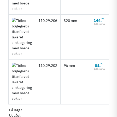
05
144
110.29.206
320 mm
,
Inkl. moms
80
81
110.29.202
96 mm
,
Inkl. moms
På lager
Udgået