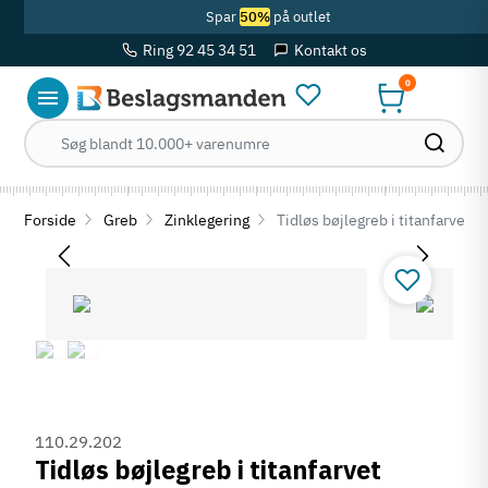
Spar
50%
på outlet
Ring 92 45 34 51
Kontakt os
0
Forside
Greb
Zinklegering
Tidløs bøjlegreb i titanfarvet 
110.29.202
Tidløs bøjlegreb i titanfarvet