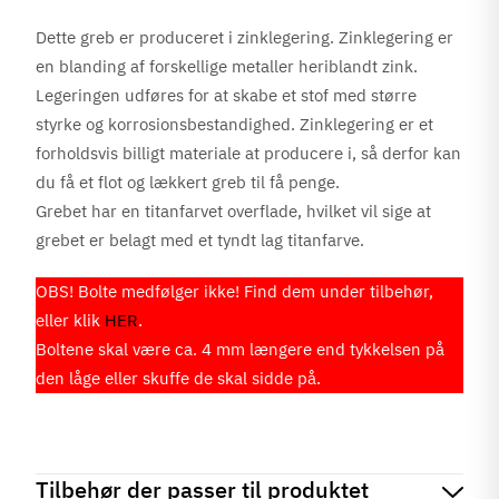
Dette greb er produceret i zinklegering. Zinklegering er
en blanding af forskellige metaller heriblandt zink.
Legeringen udføres for at skabe et stof med større
styrke og korrosionsbestandighed. Zinklegering er et
forholdsvis billigt materiale at producere i, så derfor kan
du få et flot og lækkert greb til få penge.
Grebet har en titanfarvet overflade, hvilket vil sige at
grebet er belagt med et tyndt lag titanfarve.
OBS! Bolte medfølger ikke! Find dem under tilbehør,
eller klik
HER
.
Boltene skal være ca. 4 mm længere end tykkelsen på
den låge eller skuffe de skal sidde på.
Tilbehør der passer til produktet