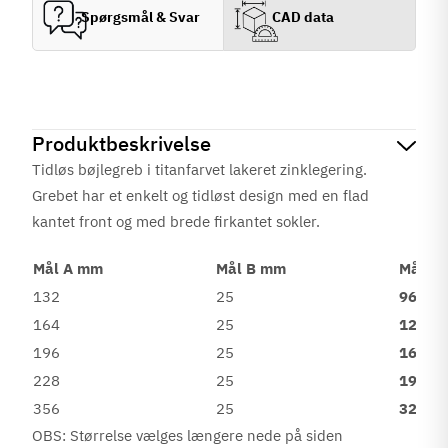
Spørgsmål & Svar
CAD data
Produktbeskrivelse
Tidløs bøjlegreb i titanfarvet lakeret zinklegering.
Grebet har et enkelt og tidløst design med en flad
kantet front og med brede firkantet sokler.
Mål A mm
Mål B mm
Mål C
132
25
96
164
25
128
196
25
160
228
25
192
356
25
320
OBS: Størrelse vælges længere nede på siden