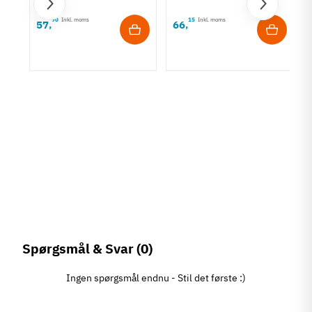
90
Inkl. moms
15
Inkl. moms
57
66
,
,
rt
Spørgsmål & Svar
(0)
Ingen spørgsmål endnu - Stil det første :)