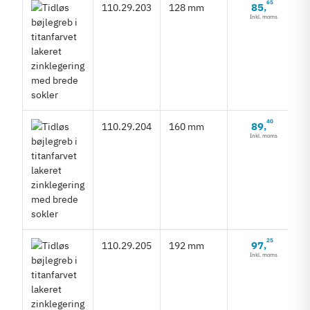
65
85
110.29.203
128 mm
,
Inkl. moms
40
89
110.29.204
160 mm
,
Inkl. moms
25
97
110.29.205
192 mm
,
Inkl. moms