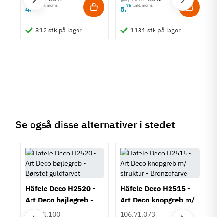
63
Inkl. moms
76
Inkl. moms
4
5
Metalfarvet
,
,
um
Montering
312 stk på lager
1131 stk på lager
M4 bolt
Type
Bøjlegreb
Stil
Klassisk
Tilstand
Ny
Se også disse alternativer i stedet
Häfele Deco H2520 -
Häfele Deco H2515 -
Art Deco bøjlegreb -
Art Deco knopgreb m/
Børstet guldfarvet
struktur - Bronzefarve
106.71.100
106.71.073