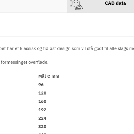
CAD data
et har et klassisk og tidløst design som vil stå godt til alle slags m
 formessinget overflade.
Mål C mm
96
128
160
192
224
320