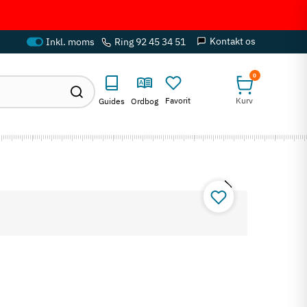
Kontakt os
Ring 92 45 34 51
0
Favorit
Kurv
Guides
Ordbog