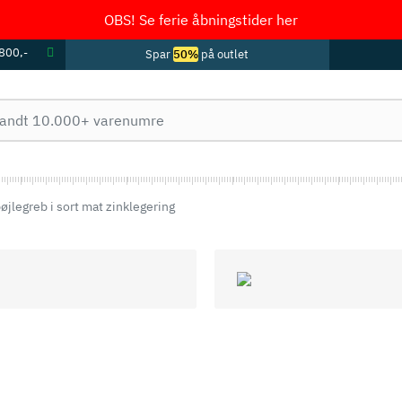
OBS! Se ferie åbningstider her
 800,-
Spar
50%
på outlet
øjlegreb i sort mat zinklegering