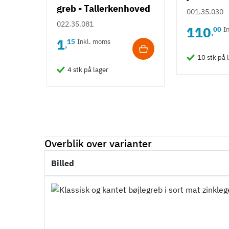
greb - Tallerkenhoved
001.35.030
- Krydskærv
022.35.081
110
00
I
,
1
15
Inkl. moms
,
10 stk på 
4 stk på lager
Overblik over varianter
Billed