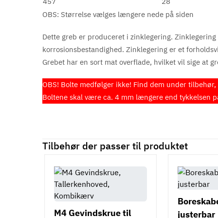
457
28
OBS: Størrelse vælges længere nede på siden
Dette greb er produceret i zinklegering. Zinklegering 
korrosionsbestandighed. Zinklegering er et forholdsvis 
Grebet har en sort mat overflade, hvilket vil sige at g
OBS! Bolte medfølger ikke! Find dem under tilbehør, e
Boltene skal være ca. 4 mm længere end tykkelsen på 
Tilbehør der passer til produktet
Boreskabel
M4 Gevindskrue til
justerbar