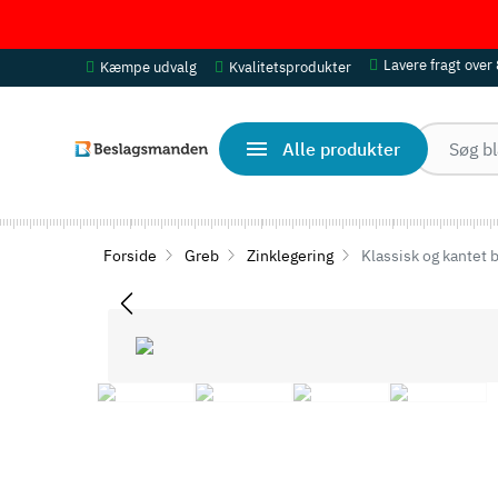
Lavere fragt over
Kæmpe udvalg
Kvalitetsprodukter
Alle produkter
Forside
Greb
Zinklegering
Klassisk og kantet b