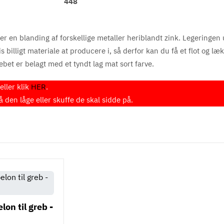
448
er en blanding af forskellige metaller heriblandt zink. Legeringen 
billigt materiale at producere i, så derfor kan du få et flot og læk
rebet er belagt med et tyndt lag mat sort farve.
ller klik
HER
.
den låge eller skuffe de skal sidde på.
on til greb -