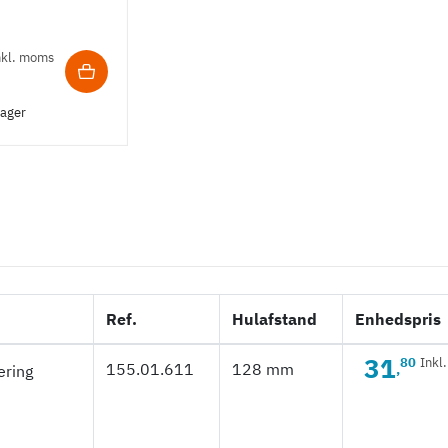
nkl. moms
lager
Ref.
Hulafstand
Enhedspris
31
80
Inkl
155.01.611
128 mm
,