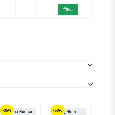
Køb
-35%
-50%
-50%