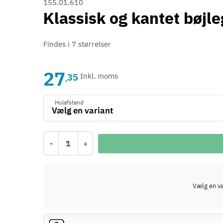
155.01.610
Klassisk og kantet bøjle
Findes i 7 størrelser
27
35
Inkl. moms
,
Hulafstand
-
+
Vælg en var