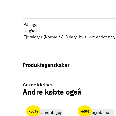
På lager
Udgået
Fjernlager (Normalt 4-8 dage hvis ikke andet angiv
Produktegenskaber
Mærker
Haefele
Reference
155.01.610
Anmeldelser
På lager
-4 Varer
Andre købte også
Produktinformation
Anmeldelser (0)
chat
Materiale
-50%
-60%
Zinklegering