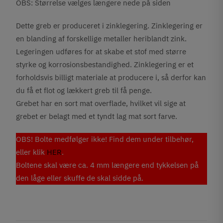
OBS: Størrelse vælges længere nede på siden
Dette greb er produceret i zinklegering. Zinklegering er
en blanding af forskellige metaller heriblandt zink.
Legeringen udføres for at skabe et stof med større
styrke og korrosionsbestandighed. Zinklegering er et
forholdsvis billigt materiale at producere i, så derfor kan
du få et flot og lækkert greb til få penge.
Grebet har en sort mat overflade, hvilket vil sige at
grebet er belagt med et tyndt lag mat sort farve.
OBS! Bolte medfølger ikke! Find dem under tilbehør,
eller klik
HER
.
Boltene skal være ca. 4 mm længere end tykkelsen på
den låge eller skuffe de skal sidde på.