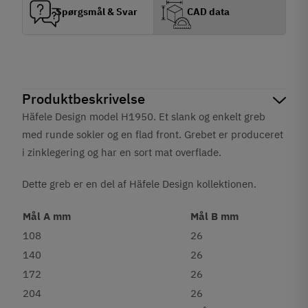
Spørgsmål & Svar
CAD data
Produktbeskrivelse
Häfele Design model H1950. Et slank og enkelt greb
med runde sokler og en flad front. Grebet er produceret
i zinklegering og har en sort mat
overflade.
Dette greb er en del af Häfele Design kollektionen.
Mål A mm
Mål B mm
108
26
140
26
172
26
204
26