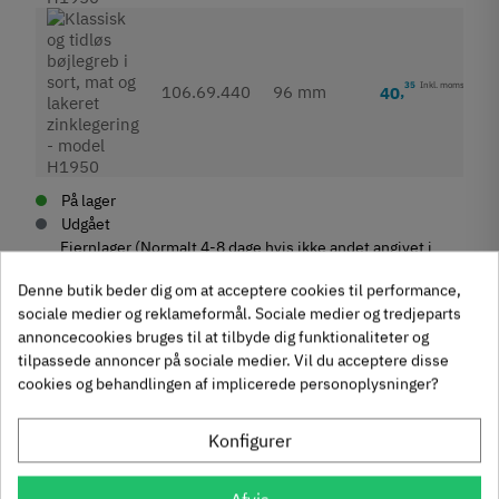
35
Inkl. moms
106.69.440
96 mm
40
,
På lager
Udgået
Fjernlager (Normalt 4-8 dage hvis ikke andet angivet i
beskrivelse)
Denne butik beder dig om at acceptere cookies til performance,
sociale medier og reklameformål. Sociale medier og tredjeparts
annoncecookies bruges til at tilbyde dig funktionaliteter og
tilpassede annoncer på sociale medier. Vil du acceptere disse
cookies og behandlingen af implicerede personoplysninger?
Produktegenskaber
Mærker
Haefele
Konfigurer
Reference
106.69.440
Anmeldelser
På lager
23 Varer