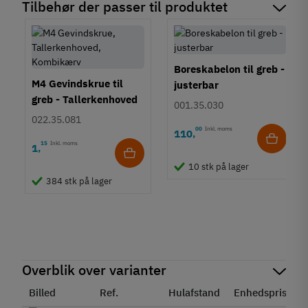
Tilbehør der passer til produktet
Boreskabelon til greb -
M4 Gevindskrue til
justerbar
greb - Tallerkenhoved
001.35.030
- Krydskærv
022.35.081
00
Inkl. moms
110
,
15
Inkl. moms
1
,
10 stk på lager
384 stk på lager
Overblik over varianter
Billed
Ref.
Hulafstand
Enhedspris
S