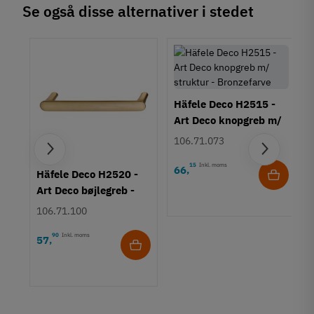
Se også disse alternativer i stedet
Tilstand
Ny
Häfele Deco H2515 -
Art Deco knopgreb m/
struktur - Bronzefarve
106.71.073
15
Inkl. moms
66
,
rt
Häfele Deco H2520 -
Art Deco bøjlegreb -
Børstet guldfarvet
106.71.100
90
Inkl. moms
57
,