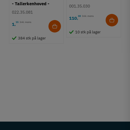
- Tallerkenhoved -
001.35.030
Krydskærv
022.35.081
00
Inkl. moms
110
,
15
Inkl. moms
1
,
10 stk på lager
384 stk på lager