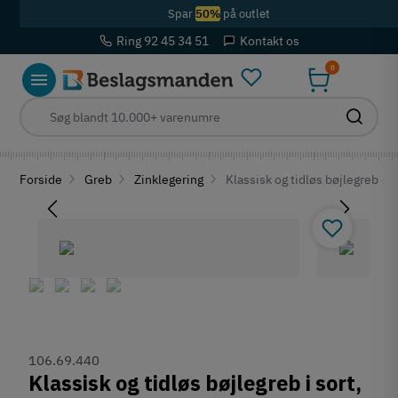
Spar
50%
på outlet
Ring 92 45 34 51
Kontakt os
0
Forside
Greb
Zinklegering
Klassisk og tidløs bøjlegreb i 
106.69.440
Klassisk og tidløs bøjlegreb i sort,