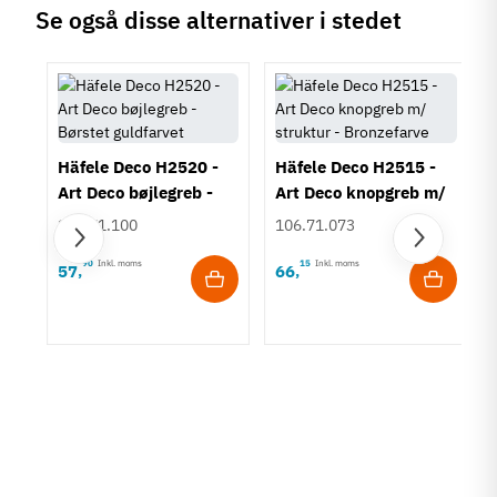
Se også disse alternativer i stedet
Tilstand
Ny
Häfele Deco H2520 -
Häfele Deco H2515 -
Art Deco bøjlegreb -
Art Deco knopgreb m/
Børstet guldfarvet
struktur - Bronzefarve
106.71.100
106.71.073
90
Inkl. moms
15
Inkl. moms
57
66
,
,
rt