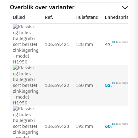
Overblik over varianter
Billed
Ref.
Hulafstand
Enhedspris
S
90
Inkl. moms
47
,
106.69.421
128 mm
65
Inkl. moms
52
,
106.69.422
160 mm
15
Inkl. moms
60
,
106.69.423
192 mm