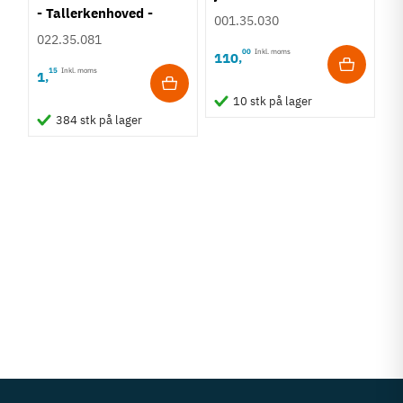
- Tallerkenhoved -
001.35.030
Krydskærv
022.35.081
00
Inkl. moms
110
,
15
Inkl. moms
1
,
10 stk på lager
384 stk på lager