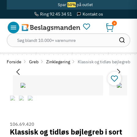
Spar
50%
på outlet
Ring 92 45 34 51
Kontakt os
0
Forside
Greb
Zinklegering
Klassisk og tidløs bøjlegreb i 
106.69.420
Klassisk og tidløs bøjlegreb i sort