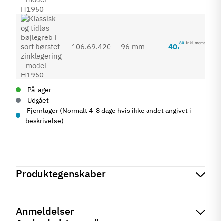
80
Inkl. moms
40
,
106.69.420
96 mm
På lager
Udgået
Fjernlager (Normalt 4-8 dage hvis ikke andet angivet i
beskrivelse)
Produktegenskaber
Mærker
Haefele
Reference
106.69.420
Anmeldelser
På lager
0 Varer