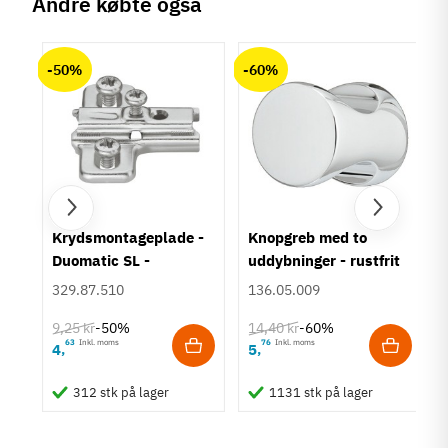
Andre købte også
Produktinformation
chat
Anmeldelser (0)
Materiale
-50%
-60%
Zinklegering
Overflade
Børstet
Hulafstand
96 mm
128 mm
160 mm
192 mm
um
Krydsmontageplade -
Knopgreb med to
Duomatic SL -
uddybninger - rustfrit
Farve
Euroskruer
stål
Sort
329.87.510
136.05.009
Montering
9,25 kr
14,40 kr
-50%
-60%
M4 bolt
63
Inkl. moms
76
Inkl. moms
4
5
,
,
Type
Bøjlegreb
312 stk på lager
1131 stk på lager
Stil
Klassisk