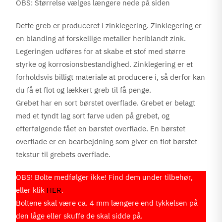
OBS: Størrelse vælges længere nede på siden
Dette greb er produceret i zinklegering. Zinklegering er
en blanding af forskellige metaller heriblandt zink.
Legeringen udføres for at skabe et stof med større
styrke og korrosionsbestandighed. Zinklegering er et
forholdsvis billigt materiale at producere i, så derfor kan
du få et flot og lækkert greb til få penge.
Grebet har en sort børstet overflade. Grebet er belagt
med et tyndt lag sort farve uden på grebet, og
efterfølgende fået en børstet overflade. En børstet
overflade er en bearbejdning som giver en flot børstet
tekstur til grebets overflade.
OBS! Bolte medfølger ikke! Find dem under tilbehør,
eller klik
HER
.
Boltene skal være ca. 4 mm længere end tykkelsen på
den låge eller skuffe de skal sidde på.