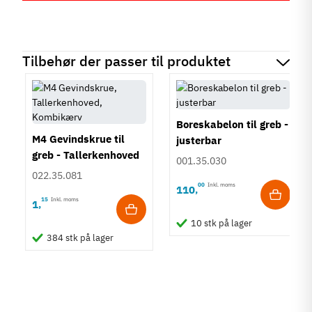
Tilbehør der passer til produktet
Boreskabelon til greb -
M4 Gevindskrue til
justerbar
greb - Tallerkenhoved
001.35.030
- Krydskærv
022.35.081
00
Inkl. moms
110
,
15
Inkl. moms
1
,
10 stk på lager
384 stk på lager