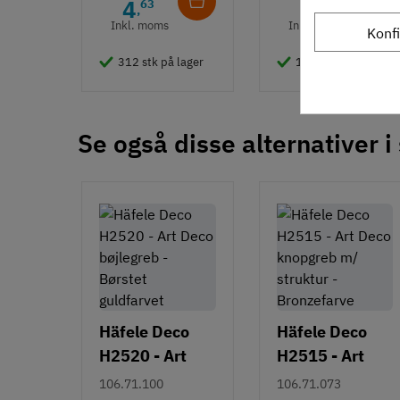
4
5
63
76
,
,
Inkl. moms
Inkl. moms
Stil
Konf
Klassisk
312 stk på lager
1131 stk på lager
Tilstand
Ny
Se også disse alternativer i
Häfele Deco
Häfele Deco
H2520 - Art
H2515 - Art
Deco bøjlegreb
Deco knopgreb
106.71.100
106.71.073