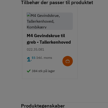
Tilbehør der passer til produktet
M4 Gevindskrue til
greb - Tallerkenhoved
- Krydskærv
022.35.081
1
15
Inkl. moms
,
384 stk på lager
Produktegenskaber