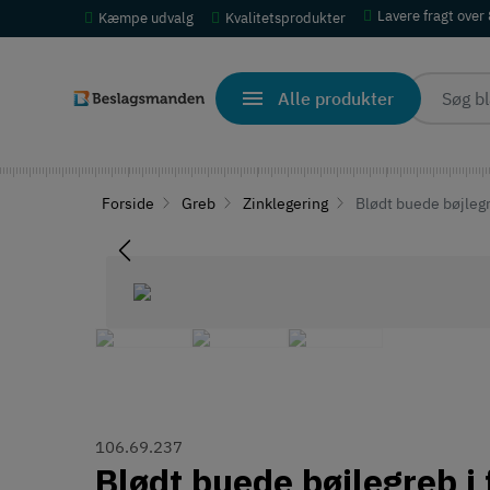
Lavere fragt over
Kæmpe udvalg
Kvalitetsprodukter
Alle produkter
Forside
Greb
Zinklegering
Blødt buede bøjlegr
106.69.237
Blødt buede bøjlegreb i