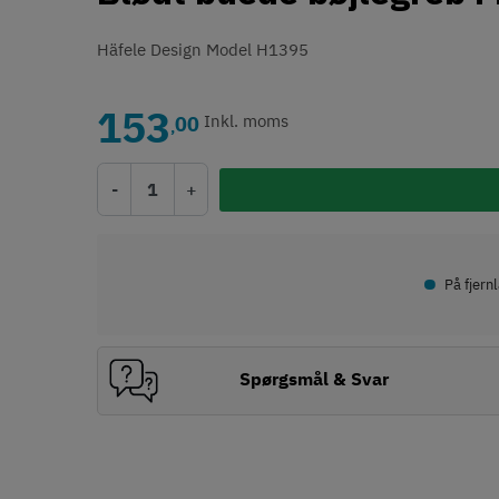
Häfele Design Model H1395
153
00
Inkl. moms
,
-
+
•
På fjern
Spørgsmål & Svar