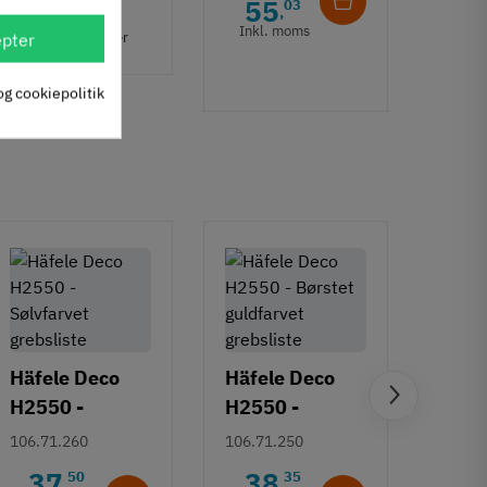
55
6
03
,
Inkl. moms
Inkl
22 stk på lager
pter
50 
og cookiepolitik
Häfele Deco
Häfele Deco
H2550 -
H2550 -
Häfe
Sølvfarvet
Børstet
106.71.260
106.71.250
H253
grebsliste
guldfarvet
Deco
37
38
50
35
106.7
,
,