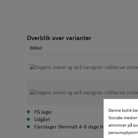
Overblik over varianter
Billed
Denne butik be
På lager
Sociale medier 
Udgået
annoncer på so
Fjernlager (Normalt 4-8 dage hvis ikke andet an
personoplysni