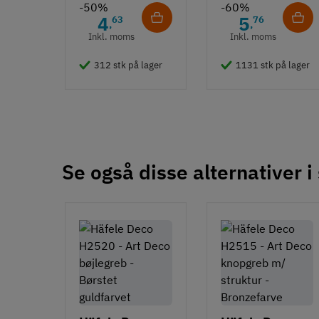
Type
-50%
-60%
Kantgreb
4
5
63
76
,
,
Inkl. moms
Inkl. moms
Stil
Moderne
312 stk på lager
1131 stk på lager
Tilstand
Ny
Se også disse alternativer i