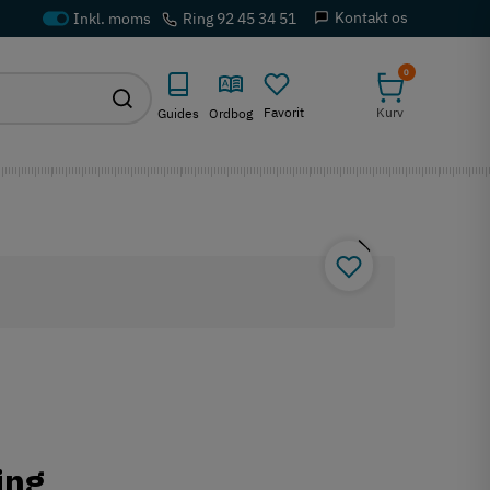
Kontakt os
Ring 92 45 34 51
0
Favorit
Kurv
Guides
Ordbog
ing