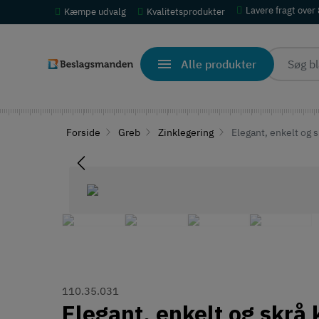
Lavere fragt over
Kæmpe udvalg
Kvalitetsprodukter
Alle produkter
Forside
Greb
Zinklegering
Elegant, enkelt og s
110.35.031
Elegant, enkelt og skrå 