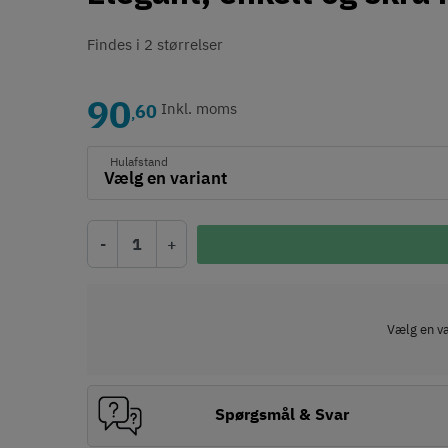
Findes i 2 størrelser
90
60
Inkl. moms
,
Hulafstand
-
+
Vælg en var
Spørgsmål & Svar