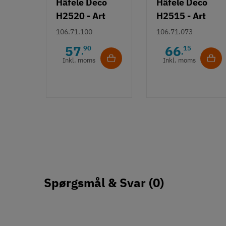
Häfele Deco
Häfele Deco
H2520 - Art
H2515 - Art
Deco bøjlegreb
Deco knopgreb
106.71.100
106.71.073
- Børstet
m/ struktur -
57
66
90
15
,
,
guldfarvet
Bronzefarve
Inkl. moms
Inkl. moms
Spørgsmål & Svar
(0)