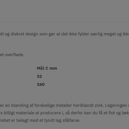
elt og diskret design som gør at det ikke fylder særlig meget og ikke
et overflade.
Mål C mm
32
160
er en blanding af forskellige metaller heriblandt zink. Legeringen 
billigt materiale at producere i, så derfor kan du få et flot og læk
grebet er belagt med et tyndt lag stålfarve.