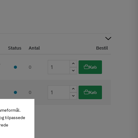
Status
Antal
Bestil
s
0
Køb
0
Køb
lameformål.
 og tilpassede
erede