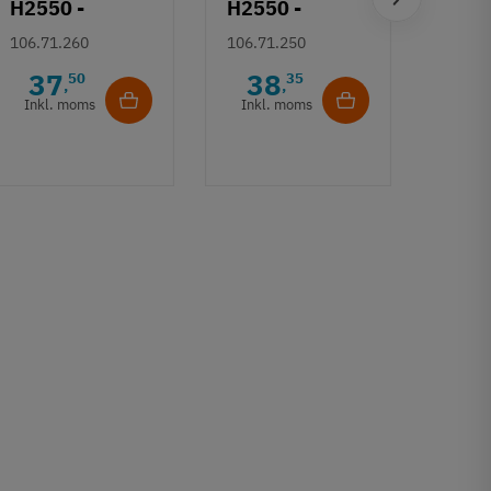
H2550 -
H2550 -
Häfe
Sølvfarvet
Børstet
106.71.260
106.71.250
H253
grebsliste
guldfarvet
Deco
37
38
50
35
106.7
,
,
grebsliste
- Gul
Inkl. moms
Inkl. moms
6
børs
Inkl
17 