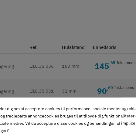
Ref.
Hulafstand
Enhedspris
65
Inkl. mom
145
,
110.35.036
160 mm
60
Inkl. moms
90
,
110.35.031
32 mm
der dig om at acceptere cookies til performance, sociale medier og rek
og tredjeparts annoncecookies bruges til at tilbyde dig funktionaliteter
ciale medier. Vil du acceptere disse cookies og behandlingen af implic
givet i beskrivelse)
nger?