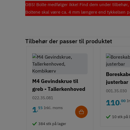
OBS! Bolte medfølger ikke! Find dem under tilbehør, e
Boltene skal være ca. 4 mm længere end tykkelsen på 
Tilbehør der passer til produktet
Boreskabel
M4 Gevindskrue til
justerbar
greb - Tallerkenhoved
001.35.030
- Krydskærv
022.35.081
110
00
I
,
1
15
Inkl. moms
,
10 stk på 
384 stk på lager