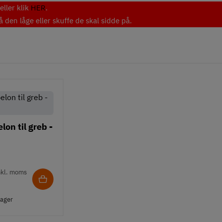
ller klik
HER
.
den låge eller skuffe de skal sidde på.
on til greb -
nkl. moms
lager