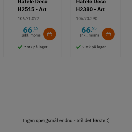
Häfele Deco
Häfele Deco
H2515 - Art
H2380 - Art
Deco knopgreb
Deco bøjlegreb
106.71.072
106.70.290
m/ struktur -
m/ fladt design
66
66
15
55
,
,
Guldfarvet
- Guldfarvet
Inkl. moms
Inkl. moms
7 stk på lager
2 stk på lager
Ingen spørgsmål endnu - Stil det første :)