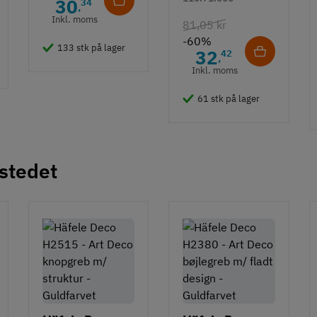
30
34
,
hvid overflade
Inkl. moms
81,05 kr
- 490 mm
-60%
133 stk på lager
32
42
,
Inkl. moms
61 stk på lager
 stedet