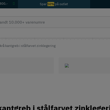
 800,-
Spar
50%
på outlet
krå kantgreb i stålfarvet zinklegering
kantgreb i stålfarvet zinkleger