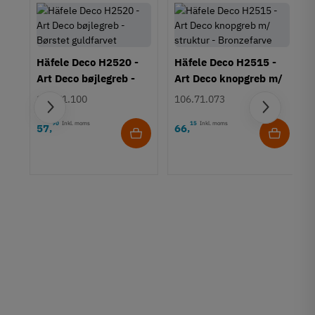
Häfele Deco H2520 -
Häfele Deco H2515 -
Art Deco bøjlegreb -
Art Deco knopgreb m/
Børstet guldfarvet
struktur - Bronzefarve
106.71.100
106.71.073
90
Inkl. moms
15
Inkl. moms
57
66
,
,
rt