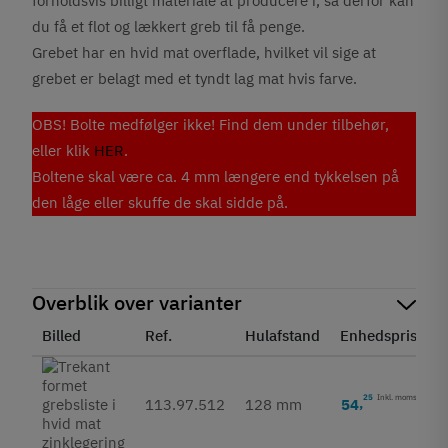
forholdsvis billigt materiale at producere i, så derfor kan
du få et flot og lækkert greb til få penge.
Grebet har en hvid mat overflade, hvilket vil sige at
grebet er belagt med et tyndt lag mat hvis farve.
OBS! Bolte medfølger ikke! Find dem under tilbehør,
eller klik
HER
.
Boltene skal være ca. 4 mm længere end tykkelsen på
den låge eller skuffe de skal sidde på.
Overblik over varianter
Billed
Ref.
Hulafstand
Enhedspris
S
25
Inkl. moms
54
,
113.97.512
128 mm