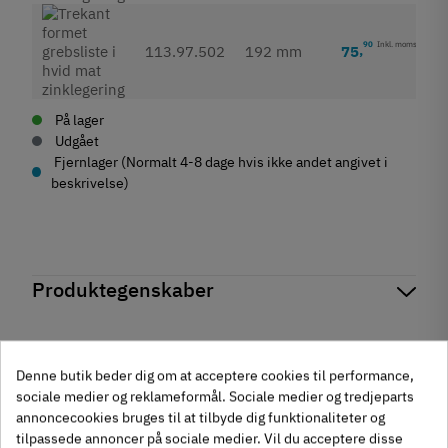
90
Inkl. moms
75
,
113.97.502
192 mm
På lager
Udgået
Fjernlager (Normalt 4-8 dage hvis ikke andet angivet i
beskrivelse)
Produktegenskaber
Mærker
Haefele
Reference
113.97.512
Anmeldelser
På lager
0 Varer
Denne butik beder dig om at acceptere cookies til performance,
Andre købte også
sociale medier og reklameformål. Sociale medier og tredjeparts
Produktinformation
annoncecookies bruges til at tilbyde dig funktionaliteter og
chat
Anmeldelser (0)
Materiale
tilpassede annoncer på sociale medier. Vil du acceptere disse