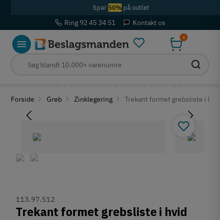
Spar
50%
på outlet
Ring 92 45 34 51
Kontakt os
0
Forside
Greb
Zinklegering
Trekant formet grebsliste i hvi
113.97.512
Trekant formet grebsliste i hvid