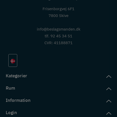
Frisenborgvej 6F1
7800 Skive
info@beslagsmanden.dk
tlf. 92 45 34 51
CVR: 41188871
Kategorier
Rum
slag
rd
Information
deværelse
eb
yggers
Login
vering
ul