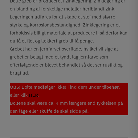
Dette greb er produceret i zinklegering. Zinklegering er
en blanding af forskellige metaller heriblandt zink.
Legeringen udføres for at skabe et stof med større
styrke og korrosionsbestandighed. Zinklegering er et
forholdsvis billigt materiale at producere i, så derfor kan
du få et flot og lækkert greb til få penge.
Grebet har en jernfarvet overflade, hvilket vil sige at
grebet er belagt med et tyndt lag jernfarve som
efterfølgende er blevet behandlet så det ser rustikt og
brugt ud.
OBS! Bolte medfølger ikke! Find dem under tilbehør,
eller klik
HER
.
Boltene skal være ca. 4 mm længere end tykkelsen på
den låge eller skuffe de skal sidde på.