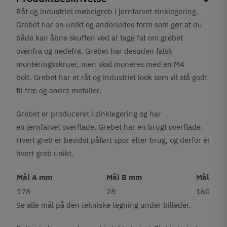
Råt og industriel møbelgreb i jernfarvet zinklegering.
Grebet har en unikt og anderledes form som gør at du
både kan åbne skuffen ved at tage fat om grebet
ovenfra og nedefra. Grebet har desuden falsk
monteringsskruer, men skal moneres med en M4
bolt. Grebet har et råt og industriel look som vil stå godt
til træ og andre metaller.
Grebet er produceret i zinklegering og har
en
jernfarvet
overflade.
Grebet har en brugt overflade.
Hvert greb er bevidst påført spor efter brug, og derfor er
hvert greb unikt.
Mål A mm
Mål B mm
Mål C 
178
28
160
Se alle mål på den tekniske tegning under billeder.