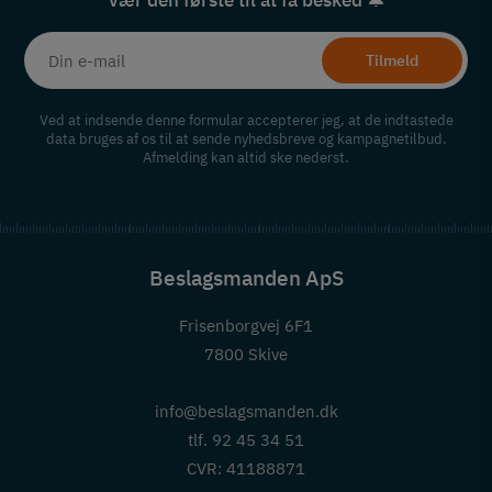
Vær den første til at få besked 🔔
Tilmeld
Ved at indsende denne formular accepterer jeg, at de indtastede
data bruges af os til at sende nyhedsbreve og kampagnetilbud.
Afmelding kan altid ske nederst.
Beslagsmanden ApS
Frisenborgvej 6F1
7800 Skive
info@beslagsmanden.dk
tlf. 92 45 34 51
CVR: 41188871