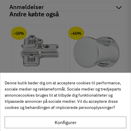
Reference
120.70.918
Anmeldelser
Produktinformation
Andre købte også
Materiale
chat
Anmeldelser (0)
Zinklegering
-50%
-60%
Overflade
Brugt look
Hulafstand
96 mm
160 mm
Farve
Metalfarvet
um
Krydsmontageplade -
Knopgreb med to
Denne butik beder dig om at acceptere cookies til performance,
Montering
Duomatic SL -
uddybninger - rustfrit
sociale medier og reklameformål. Sociale medier og tredjeparts
M4 bolt
annoncecookies bruges til at tilbyde dig funktionaliteter og
Euroskruer
stål
329.87.510
136.05.009
Type
tilpassede annoncer på sociale medier. Vil du acceptere disse
Bøjlegreb
cookies og behandlingen af implicerede personoplysninger?
9,25 kr
14,40 kr
-50%
-60%
Stil
63
Inkl. moms
76
Inkl. moms
4
5
,
,
Moderne
Konfigurer
312 stk på lager
1131 stk på lager
Tilstand
Ny