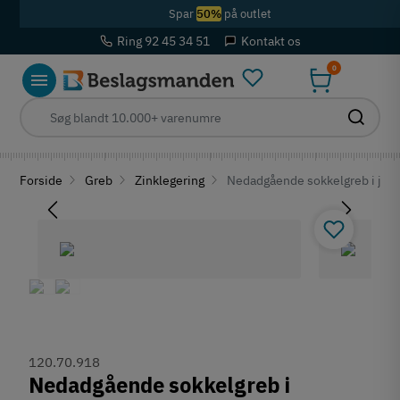
Spar
50%
på outlet
Ring 92 45 34 51
Kontakt os
0
Forside
Greb
Zinklegering
Nedadgående sokkelgreb i jernf
120.70.918
Nedadgående sokkelgreb i