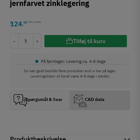
jernfarvet zinklegering
124
60
Inkl. moms
,
Tilføj til kurv
-
+
•
På fjernlager: Levering ca. 4-8 dage
Du kan godt bestille flere produkter end vi har på lager.
Leveringstiden vil heraf være 4-8 dage i stedet.
Spørgsmål & Svar
CAD data
Produktbeskrivelse