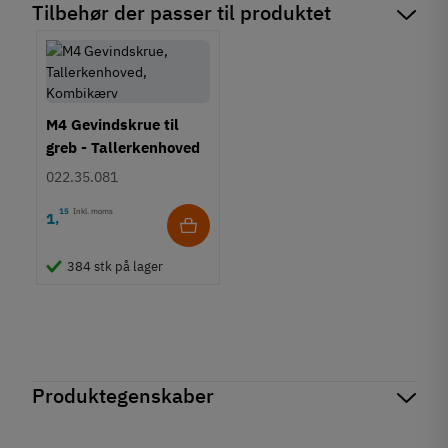
Tilbehør der passer til produktet
M4 Gevindskrue til
greb - Tallerkenhoved
- Krydskærv
022.35.081
15
Inkl. moms
1
,
384 stk på lager
Produktegenskaber
Mærker
Haefele