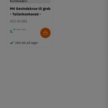
M4 Gevindskrue til greb
- Tallerkenhoved -
Krydskærv
022.35.081
15
Inkl. moms
1
,
384 stk på lager