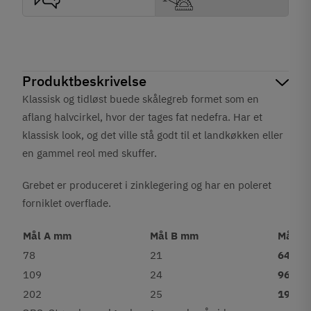
Produktbeskrivelse
Klassisk og tidløst buede skålegreb formet som en
aflang halvcirkel, hvor der tages fat nedefra. Har et
klassisk look, og det ville stå godt til et landkøkken eller
en gammel reol med skuffer.
Grebet er produceret i zinklegering og har en poleret
forniklet overflade.
Mål A mm
Mål B mm
Mål C
78
21
64
109
24
96
202
25
192