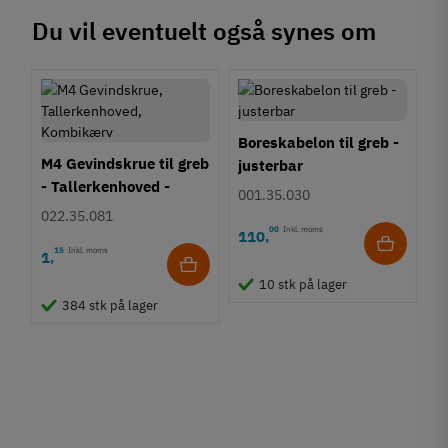
Du vil eventuelt også synes om
Boreskabelon til greb -
M4 Gevindskrue til greb
justerbar
- Tallerkenhoved -
001.35.030
Krydskærv
022.35.081
00
Inkl. moms
110
,
15
Inkl. moms
1
,
10 stk på lager
384 stk på lager