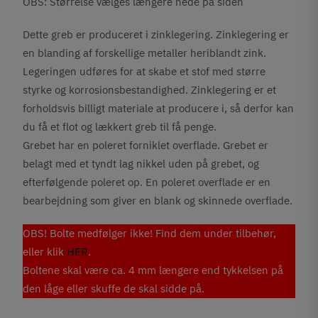
OBS: Størrelse vælges længere nede på siden
Dette greb er produceret i zinklegering. Zinklegering er
en blanding af forskellige metaller heriblandt zink.
Legeringen udføres for at skabe et stof med større
styrke og korrosionsbestandighed. Zinklegering er et
forholdsvis billigt materiale at producere i, så derfor kan
du få et flot og lækkert greb til få penge.
Grebet har en poleret forniklet overflade. Grebet er
belagt med et tyndt lag nikkel uden på grebet, og
efterfølgende poleret op. En poleret overflade er en
bearbejdning som giver en blank og skinnede overflade.
OBS! Bolte medfølger ikke! Find dem under tilbehør,
eller klik
HER
.
Boltene skal være ca. 4 mm længere end tykkelsen på
den låge eller skuffe de skal sidde på.