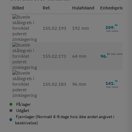
Billed
Ref.
Hulafstand
Enhedspris
S
50
269
,
155.02.193
192 mm
Inkl. moms
35
Inkl. moms
96
,
155.02.173
64 mm
70
141
,
155.02.183
96 mm
Inkl. moms
På lager
Udgået
Fjernlager (Normalt 4-8 dage hvis ikke andet angivet i
beskrivelse)