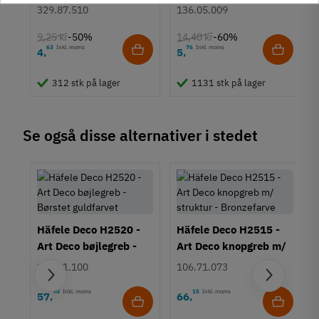
Euroskruer
stål
Montering
329.87.510
136.05.009
M4 bolt
9,25 kr
14,40 kr
-50%
-60%
Type
63
Inkl. moms
76
Inkl. moms
4
5
,
,
Skålegreb
Stil
312 stk på lager
1131 stk på lager
Klassisk
Tilstand
Ny
Se også disse alternativer i stedet
Häfele Deco H2520 -
Häfele Deco H2515 -
Art Deco bøjlegreb -
Art Deco knopgreb m/
Børstet guldfarvet
struktur - Bronzefarve
106.71.100
106.71.073
90
Inkl. moms
15
Inkl. moms
57
66
,
,
rt