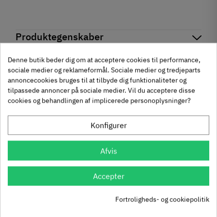
Produktegenskaber
Mærker
Haefele
Denne butik beder dig om at acceptere cookies til performance,
Reference
155.02.173
sociale medier og reklameformål. Sociale medier og tredjeparts
Anmeldelser
Produktinformation
annoncecookies bruges til at tilbyde dig funktionaliteter og
Andre købte også
tilpassede annoncer på sociale medier. Vil du acceptere disse
Materiale
chat
Anmeldelser (0)
cookies og behandlingen af implicerede personoplysninger?
Zinklegering
-50%
-60%
Overflade
Konfigurer
Forniklet
Poleret
Afvis
Hulafstand
64 mm
96 mm
Accepter
192 mm
Farve
um
Krydsmontageplade -
Knopgreb med to
Fortroligheds- og cookiepolitik
Metalfarvet
Duomatic SL -
uddybninger - rustfrit