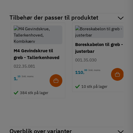
Tilbehør der passer til produktet
Boreskabelon til greb -
M4 Gevindskrue til
justerbar
greb - Tallerkenhoved
001.35.030
- Krydskærv
022.35.081
00
Inkl. moms
110
,
15
Inkl. moms
1
,
10 stk på lager
384 stk på lager
Overblik over varianter