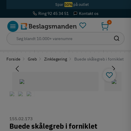
Spar
50%
på outlet
Ring 92 45 34 51
Kontakt os
0
Forside
Greb
Zinklegering
Buede skålegreb i forniklet pol
155.02.173
Buede skålegreb i forniklet