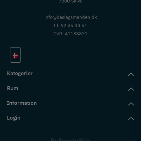
7800 Skive
info@beslagsmanden.dk
tlf. 92 45 34 51
CVR: 41188871
Kategorier
Rum
slag
rd
Information
deværelse
eb
yggers
Login
vering
ul
tré
tingelser
ngsler
g ind på konto
rderobe