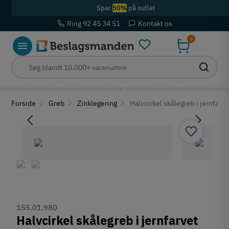
Spar
50%
på outlet
Ring 92 45 34 51
Kontakt os
0
Forside
Greb
Zinklegering
Halvcirkel skålegreb i jernfarve
155.01.980
Halvcirkel skålegreb i jernfarvet