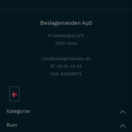
Beslagsmanden ApS
Frisenborgvej 6F1
7800 Skive
info@beslagsmanden.dk
tlf. 92 45 34 51
CVR: 41188871
Kategorier
Rum
slag