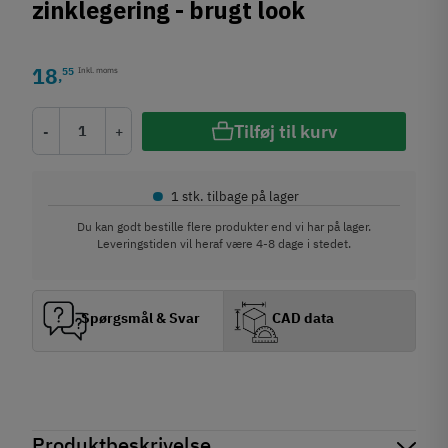
zinklegering - brugt look
18
55
Inkl. moms
,
Tilføj til kurv
-
+
•
1 stk. tilbage på lager
Du kan godt bestille flere produkter end vi har på lager.
Leveringstiden vil heraf være 4-8 dage i stedet.
Spørgsmål & Svar
CAD data
Produktbeskrivelse