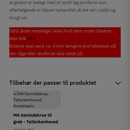
at grebet er belagt med et tyndt lag jernfarve som
efterfølgende er blevet behandlet så det ser rustikt og
brugt ud.
OBS! Bolte medfølger ikke! Find dem under tilbehør,
eller klik
HER
.
Boltene skal være ca. 4 mm længere end tykkelsen på
den låge eller skuffe de skal sidde på.
Tilbehør der passer til produktet
M4 Gevindskrue til
greb - Tallerkenhoved
- Krydskærv