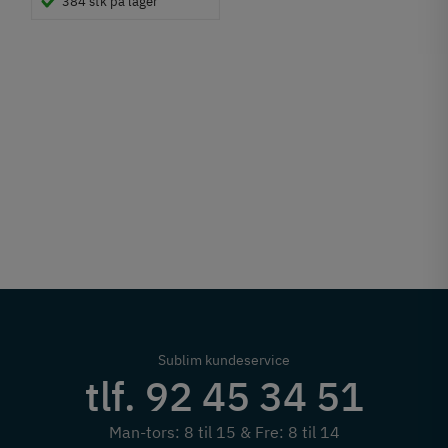
384 stk på lager
Sublim kundeservice
tlf. 92 45 34 51
Man-tors: 8 til 15 & Fre: 8 til 14