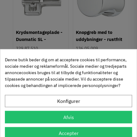
Brugt look
Hulafstand
64 mm
Farve
um
Krydsmontageplade -
Knopgreb med to
Metalfarvet
Duomatic SL -
uddybninger - rustfrit
Montering
Euroskruer
stål
329.87.510
136.05.009
M4 bolt
Type
9,25 kr
14,40 kr
-50%
-60%
Denne butik beder dig om at acceptere cookies til performance,
Skålegreb
63
Inkl. moms
76
Inkl. moms
4
5
sociale medier og reklameformål. Sociale medier og tredjeparts
,
,
annoncecookies bruges til at tilbyde dig funktionaliteter og
Stil
tilpassede annoncer på sociale medier. Vil du acceptere disse
Antik
312 stk på lager
1131 stk på lager
cookies og behandlingen af implicerede personoplysninger?
Tilstand
Ny
Se også disse alternativer i stedet
Konfigurer
Afvis
Accepter