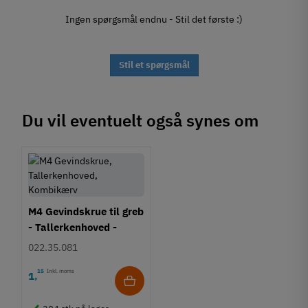
Ingen spørgsmål endnu - Stil det første :)
Stil et spørgsmål
Du vil eventuelt også synes om
M4 Gevindskrue til greb
- Tallerkenhoved -
Krydskærv
022.35.081
15
Inkl. moms
1
,