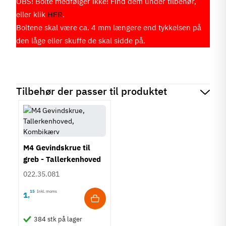
OBS! Bolte medfølger ikke! Find dem under tilbehør,
eller klik
HER
.
Boltene skal være ca. 4 mm længere end tykkelsen på
den låge eller skuffe de skal sidde på.
Tilbehør der passer til produktet
M4 Gevindskrue til
greb - Tallerkenhoved
- Krydskærv
022.35.081
15
Inkl. moms
1
,
384 stk på lager