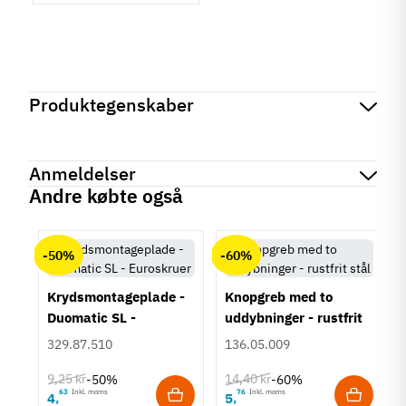
Produktegenskaber
Mærker
Haefele
Reference
155.01.771
Anmeldelser
Produktinformation
Andre købte også
Materiale
chat
Anmeldelser (0)
Zinklegering
-50%
-60%
Hulafstand
96 mm
Krydsmontageplade -
Knopgreb med to
Farve
Duomatic SL -
uddybninger - rustfrit
Stålfarvet
Euroskruer
stål
329.87.510
136.05.009
Montering
M4 bolt
9,25 kr
14,40 kr
-50%
-60%
Type
63
Inkl. moms
76
Inkl. moms
4
5
,
,