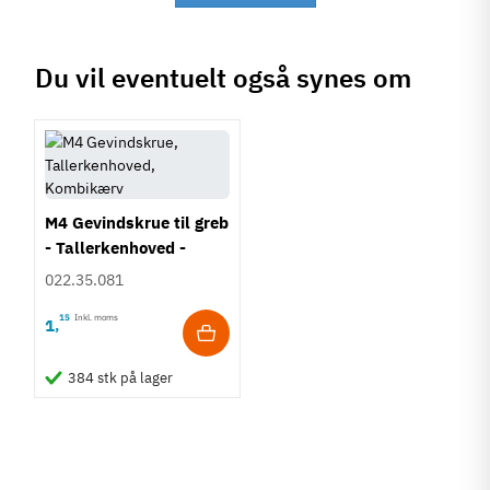
Du vil eventuelt også synes om
M4 Gevindskrue til greb
- Tallerkenhoved -
Krydskærv
022.35.081
15
Inkl. moms
1
,
384 stk på lager