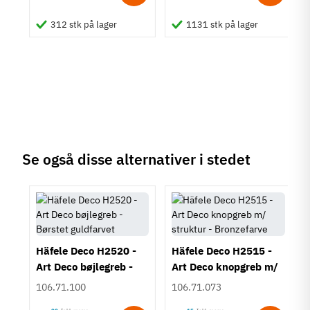
um
Bøjlegreb
312 stk på lager
1131 stk på lager
Stil
Klassisk
Tilstand
Ny
Se også disse alternativer i stedet
Häfele Deco H2520 -
Häfele Deco H2515 -
Art Deco bøjlegreb -
Art Deco knopgreb m/
Børstet guldfarvet
struktur - Bronzefarve
106.71.100
106.71.073