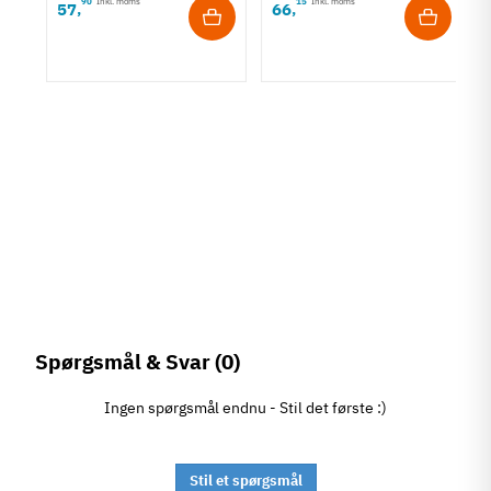
90
Inkl. moms
15
Inkl. moms
57
66
,
,
rt
Spørgsmål & Svar
(0)
Ingen spørgsmål endnu - Stil det første :)
Stil et spørgsmål