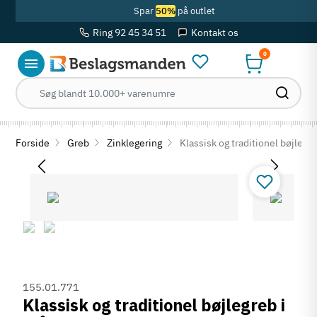
Spar
50%
på outlet
Ring 92 45 34 51
Kontakt os
0
Forside
Greb
Zinklegering
Klassisk og traditionel bøjlegre
155.01.771
Klassisk og traditionel bøjlegreb i