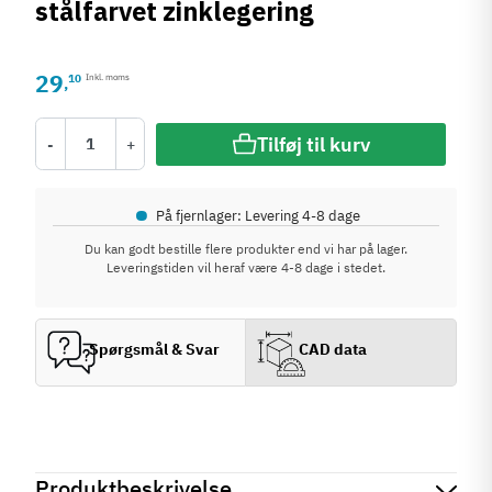
stålfarvet zinklegering
29
10
Inkl. moms
,
Tilføj til kurv
-
+
•
På fjernlager: Levering 4-8 dage
Du kan godt bestille flere produkter end vi har på lager.
Leveringstiden vil heraf være 4-8 dage i stedet.
Spørgsmål & Svar
CAD data
Produktbeskrivelse