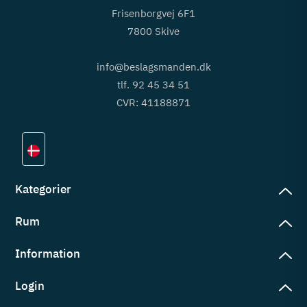
Frisenborgvej 6F1
7800 Skive
info@beslagsmanden.dk
tlf. 92 45 34 51
CVR: 41188871
Kategorier
Rum
slag
rd
Information
deværelse
eb
yggers
Login
vering
ul
tré