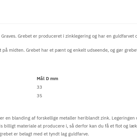
 Graves. Grebet er produceret i zinklegering og har en guldfarvet 
et på midten. Grebet har et pænt og enkelt udseende, og gør greb
Mål D mm
33
35
er en blanding af forskellige metaller heriblandt zink. Legeringen 
billigt materiale at producere i, så derfor kan du få et flot og læk
 grebet er belagt med et tyndt lag guldfarve.