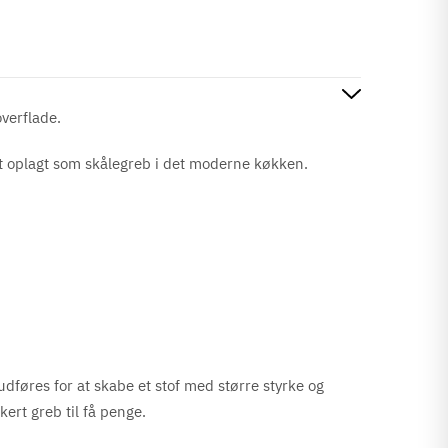
overflade.
et oplagt som skålegreb i det moderne køkken.
udføres for at skabe et stof med større styrke og
kert greb til få penge.