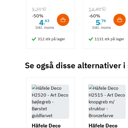
Euroskruer
Type
9,25 kr
14,40 kr
Skålegreb
-50%
-60%
4
5
63
76
Stil
,
,
Inkl. moms
Inkl. moms
Design
312 stk på lager
1131 stk på lager
Tilstand
Ny
Se også disse alternativer i
Häfele Deco
Häfele Deco