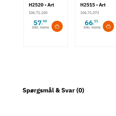
H2520 - Art
H2515 - Art
Deco bøjlegreb
Deco knopgreb
106.71.100
106.71.073
- Børstet
m/ struktur -
57
66
90
15
,
,
guldfarvet
Bronzefarve
Inkl. moms
Inkl. moms
Spørgsmål & Svar
(0)