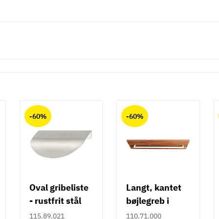
-60%
-60%
Oval gribeliste
Langt, kantet
- rustfrit stål
bøjlegreb i
rustfrit stål m/
115.89.021
110.71.000