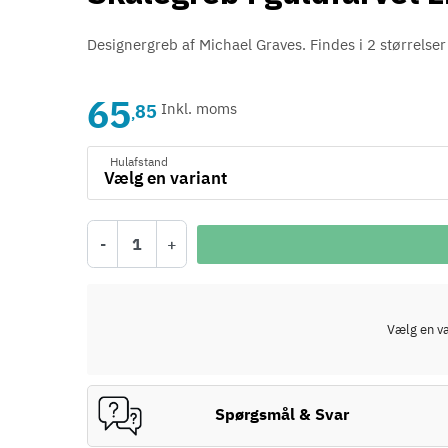
Designergreb af Michael Graves.
Findes i 2 størrelser
65
85
Inkl. moms
,
Hulafstand
-
+
Vælg en var
Spørgsmål & Svar