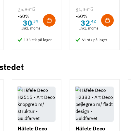
hvid overflade
75,85 kr
81,05 kr
- 490 mm
-60%
-60%
30
32
34
42
,
,
Inkl. moms
Inkl. moms
133 stk på lager
61 stk på lager
 stedet
Häfele Deco
Häfele Deco