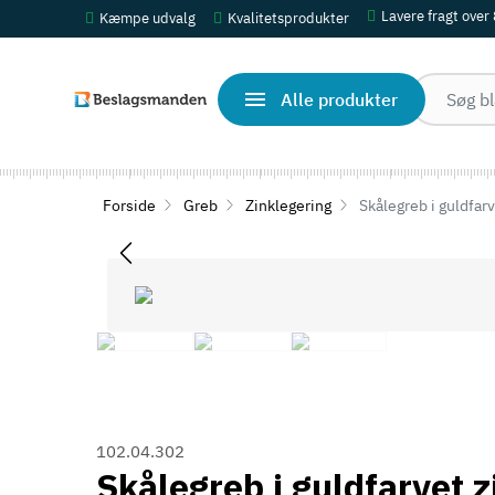
Lavere fragt over
Kæmpe udvalg
Kvalitetsprodukter
Alle produkter
Forside
Greb
Zinklegering
Skålegreb i guldfarv
102.04.302
Skålegreb i guldfarvet 