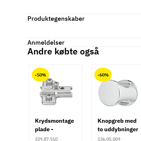
Produktegenskaber
Mærker
Haefele
Reference
102.04.302
Anmeldelser
På lager
1 Varer
Andre købte også
Produktinformation
Anmeldelser (0)
chat
Materiale
-50%
-60%
Zinklegering
Hulafstand
16 mm
64 mm
Farve
Guld
Krydsmontage
Knopgreb med
plade -
to uddybninger
Montering
M4 bolt
Duomatic SL -
- rustfrit stål
329.87.510
136.05.009