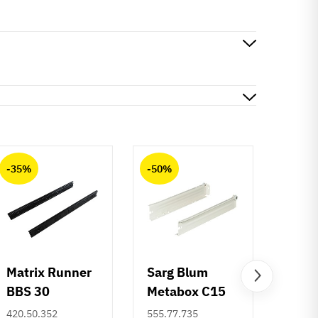
-35%
-50%
-50%
Matrix Runner
Sarg Blum
Greb 
BBS 30
Metabox C15
Rund
kugleudtræk -
320 M - højde
mm
420.50.352
555.77.735
108.6