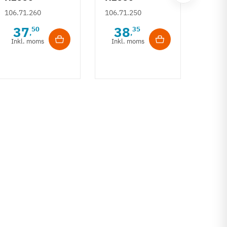
Häfe
Sølvfarvet
Børstet
106.71.260
106.71.250
H253
grebsliste
guldfarvet
Deco
37
38
50
35
106.7
,
,
grebsliste
- Gul
Inkl. moms
Inkl. moms
6
børs
Inkl
17 