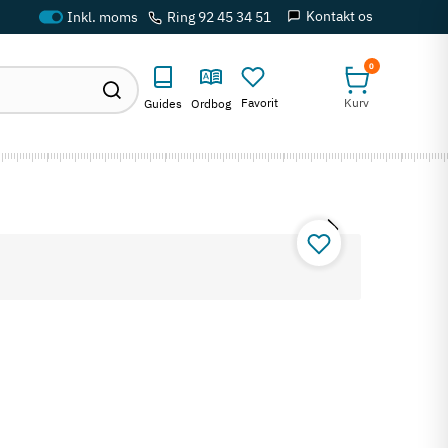
Kontakt os
Ring 92 45 34 51
0
Favorit
Kurv
Guides
Ordbog