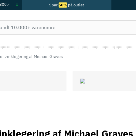
 800,-
Spar
50%
på outlet
et zinklegering af Michael Graves
zinklegering af Michael Graves