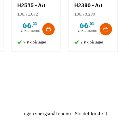
H2515 - Art
H2380 - Art
Deco knopgreb
Deco bøjlegreb
106.71.072
106.70.290
m/ struktur -
m/ fladt design
66
66
15
55
,
,
Guldfarvet
- Guldfarvet
Inkl. moms
Inkl. moms
7 stk på lager
2 stk på lager
Ingen spørgsmål endnu - Stil det første :)