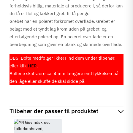
forholdsvis billigt materiale at producere i, så derfor kan
du få et flot og lækkert greb til få penge.
Grebet har en poleret forkromet overflade. Grebet er
belagt med et tyndt lag krom uden på grebet, og
efterfølgende poleret op. En poleret overflade er en
bearbejdning som giver en blank og skinnede overflade.
OBS! Bolte medfølger ikke! Find dem under tilbehør,
eller klik
HER
.
Boltene skal være ca. 4 mm længere end tykkelsen på
den låge eller skuffe de skal sidde på.
Tilbehør der passer til produktet