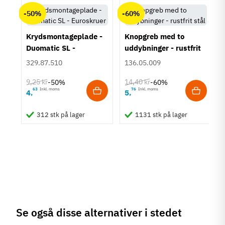
Zinklegering
-50%
-60%
Overflade
Forkromet
Poleret
Krydsmontageplade -
Knopgreb med to
Duomatic SL -
uddybninger - rustfrit
Hulafstand
Euroskruer
stål
96 mm
329.87.510
136.05.009
Farve
9,25 kr
14,40 kr
-50%
-60%
Krom
63
Inkl. moms
76
Inkl. moms
4
5
,
,
um
Montering
M4 bolt
312 stk på lager
1131 stk på lager
Type
Bøjlegreb
Stil
Design
Tilstand
Ny
Se også disse alternativer i stedet