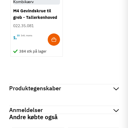
M4 Gevindskrue til
greb - Tallerkenhoved
- Krydskærv
022.35.081
15
Inkl. moms
1
,
384 stk på lager
Produktegenskaber
Mærker
Haefele
Reference
102.04.160
Anmeldelser
Produktinformation
Andre købte også
Materiale
chat
Anmeldelser (0)