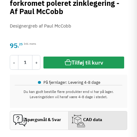
forkromet poleret zinklegering -
Af Paul McCobb
Designergreb af Paul McCobb
95
25
Inkl. moms
,
Tilføj til kurv
-
+
•
På fjernlager: Levering 4-8 dage
Du kan godt bestille flere produkter end vi har på lager.
Leveringstiden vil heraf være 4-8 dage i stedet.
Spørgsmål & Svar
CAD data