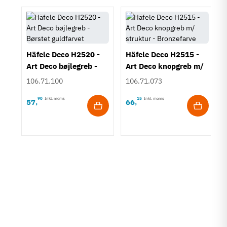
Häfele Deco H2520 -
Häfele Deco H2515 -
Art Deco bøjlegreb -
Art Deco knopgreb m/
Børstet guldfarvet
struktur - Bronzefarve
106.71.100
106.71.073
90
Inkl. moms
15
Inkl. moms
57
66
,
,
rt