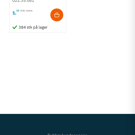
022.35.081
15
Inkl. moms
1
,
384 stk på lager