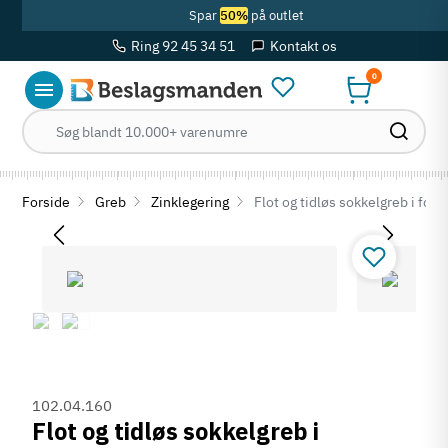
Spar
50%
på outlet
Ring 92 45 34 51
Kontakt os
0
Forside
Greb
Zinklegering
Flot og tidløs sokkelgreb i for
102.04.160
Flot og tidløs sokkelgreb i