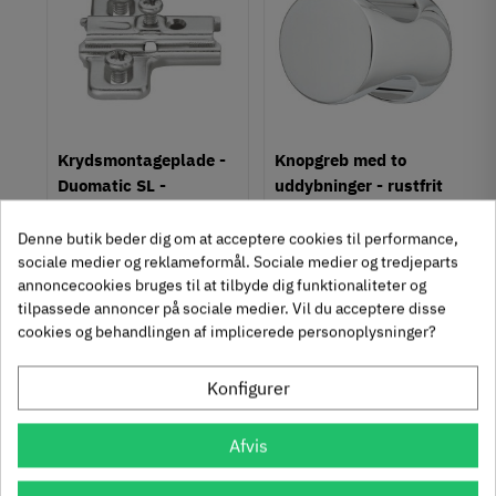
Overflade
Mat
Farve
Sort
Montering
M4 bolt
um
Krydsmontageplade -
Knopgreb med to
Type
Duomatic SL -
uddybninger - rustfrit
Knopgreb
Euroskruer
stål
329.87.510
136.05.009
Stil
Denne butik beder dig om at acceptere cookies til performance,
Antik
9,25 kr
14,40 kr
-50%
-60%
sociale medier og reklameformål. Sociale medier og tredjeparts
63
Inkl. moms
76
Inkl. moms
4
5
,
,
annoncecookies bruges til at tilbyde dig funktionaliteter og
Tilstand
Ny
tilpassede annoncer på sociale medier. Vil du acceptere disse
cookies og behandlingen af implicerede personoplysninger?
312 stk på lager
1131 stk på lager
Konfigurer
Se også disse alternativer i stedet
Afvis