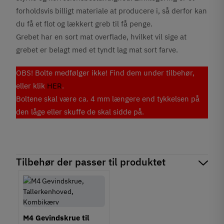
forholdsvis billigt materiale at producere i, så derfor kan
du få et flot og lækkert greb til få penge.
Grebet har en sort mat overflade, hvilket vil sige at
grebet er belagt med et tyndt lag mat sort farve.
OBS! Bolte medfølger ikke! Find dem under tilbehør,
eller klik
HER
.
Boltene skal være ca. 4 mm længere end tykkelsen på
den låge eller skuffe de skal sidde på.
Tilbehør der passer til produktet
M4 Gevindskrue til