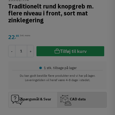
Traditionelt rund knopgreb m.
flere niveau i front, sort mat
zinklegering
22
85
Inkl. moms
,
Tilføj til kurv
-
+
•
1 stk. tilbage på lager
Du kan godt bestille flere produkter end vi har på lager.
Leveringstiden vil heraf være 4-8 dage i stedet.
Spørgsmål & Svar
CAD data