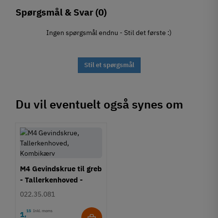
Spørgsmål & Svar
(0)
Ingen spørgsmål endnu - Stil det første :)
Stil et spørgsmål
Du vil eventuelt også synes om
M4 Gevindskrue til greb
- Tallerkenhoved -
Krydskærv
022.35.081
15
Inkl. moms
1
,