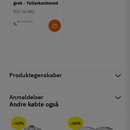
greb - Tallerkenhoved
- Krydskærv
022.35.081
15
Inkl. moms
1
,
Produktegenskaber
Mærker
Haefele
Reference
155.01.974
Anmeldelser
På lager
1 Enhed
Andre købte også
Produktinformation
chat
Anmeldelser (0)
Materiale
-50%
-60%
Zinklegering