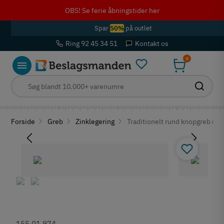
OBS! Se ferie åbningstider her
Spar
50%
på outlet
Ring 92 45 34 51
Kontakt os
0
Forside
Greb
Zinklegering
Traditionelt rund knopgreb m. fl
155.01.974