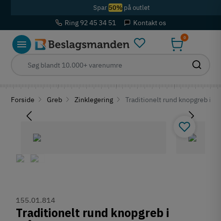
Spar
50%
på outlet
Ring 92 45 34 51
Kontakt os
0
Forside
Greb
Zinklegering
Traditionelt rund knopgreb i st
155.01.814
Traditionelt rund knopgreb i