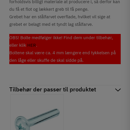
forholdsvis billigt materiale at producere i, så derfor kan
du få et flot og lækkert greb til få penge.
Grebet har en stålfarvet overflade, hvilket vil sige at
grebet er belagt med et tyndt lag stålfarve.
OBS! Bolte medfølger ikke! Find dem under tilbehør,
eller klik
HER
.
Boltene skal være ca. 4 mm længere end tykkelsen på
den låge eller skuffe de skal sidde på.
Tilbehør der passer til produktet