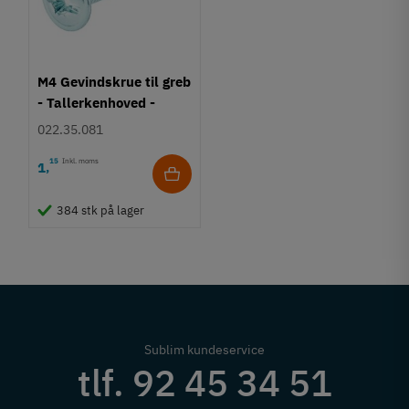
M4 Gevindskrue til greb
- Tallerkenhoved -
Krydskærv
022.35.081
15
Inkl. moms
1
,
384 stk på lager
Sublim kundeservice
tlf. 92 45 34 51