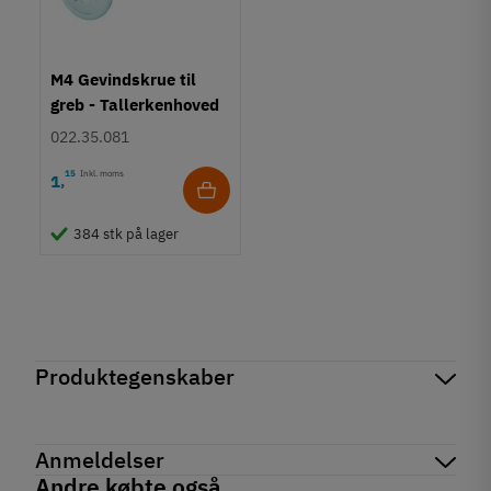
M4 Gevindskrue til
greb - Tallerkenhoved
- Krydskærv
022.35.081
15
Inkl. moms
1
,
384 stk på lager
Produktegenskaber
Mærker
Haefele
Reference
155.01.814
Anmeldelser
Produktinformation
Andre købte også