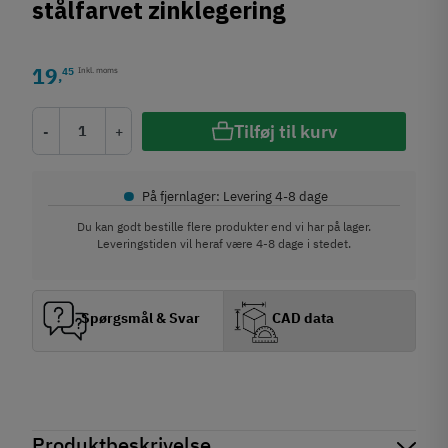
stålfarvet zinklegering
19
45
Inkl. moms
,
Tilføj til kurv
-
+
•
På fjernlager: Levering 4-8 dage
Du kan godt bestille flere produkter end vi har på lager.
Leveringstiden vil heraf være 4-8 dage i stedet.
Spørgsmål & Svar
CAD data
Produktbeskrivelse