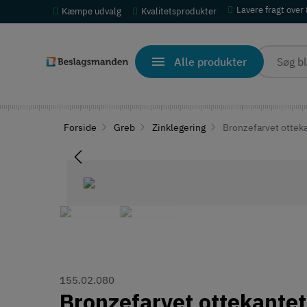
Lavere fragt over
Kæmpe udvalg
Kvalitetsprodukter
Alle produkter
Forside
Greb
Zinklegering
Bronzefarvet otteka
155.02.080
Bronzefarvet ottekantet 