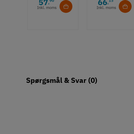
57
66
90
15
,
,
guldfarvet
Bronzefarve
Inkl. moms
Inkl. moms
Spørgsmål & Svar
(0)