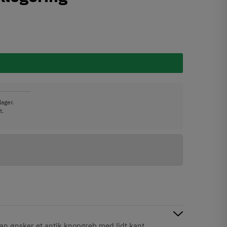
lager.
t.
man ønsker et antik knopgreb med lidt kant.