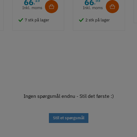
66
66
15
55
,
,
Guldfarvet
- Guldfarvet
Inkl. moms
Inkl. moms
7 stk på lager
2 stk på lager
Ingen spørgsmål endnu - Stil det første :)
Stil et spørgsmål