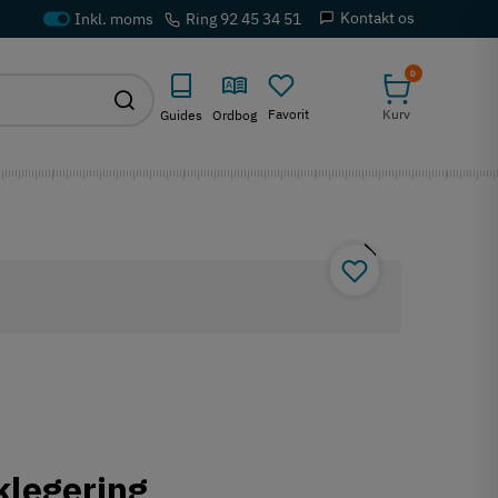
Kontakt os
Ring 92 45 34 51
0
Favorit
Kurv
Guides
Ordbog
klegering