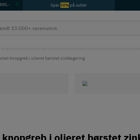
 800,-
Spar
50%
på outlet
ntet knopgreb i olieret børstet zinklegering
knopgreb i olieret børstet zin