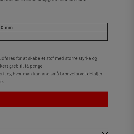
 C mm
udføres for at skabe et stof med større styrke og
kert greb til få penge.
ort, og hvor man kan ane små bronzefarvet detaljer.
e.