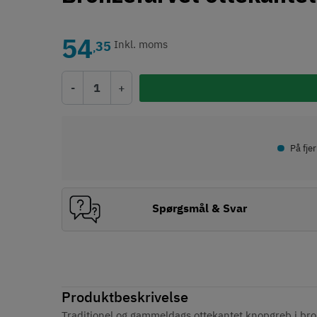
54
35
Inkl. moms
,
-
+
•
På fje
Spørgsmål & Svar
Produktbeskrivelse
Traditionel og gammeldags ottekantet knopgreb i bron