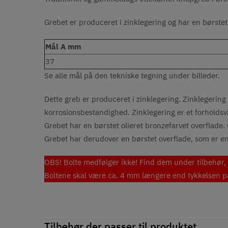
Grebet er produceret i zinklegering og har en
børstet
Mål A mm
37
Se alle mål på den tekniske tegning under billeder.
Dette greb er produceret i zinklegering. Zinklegering 
korrosionsbestandighed. Zinklegering er et forholdsvis 
Grebet har en børstet olieret bronzefarvet overflade
Grebet har derudover en børstet overflade, som er en 
OBS! Bolte medfølger ikke! Find dem under tilbehør, e
Boltene skal være ca. 4 mm længere end tykkelsen på 
Tilbehør der passer til produktet