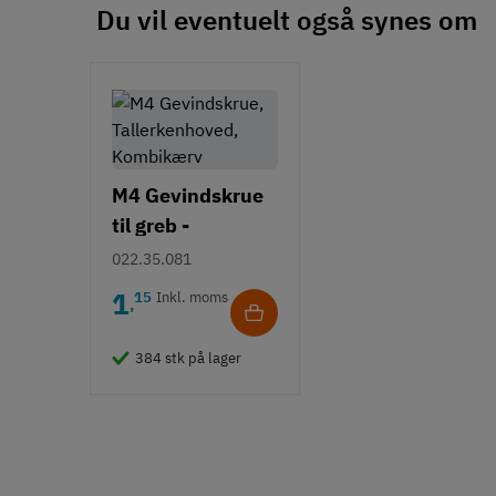
Du vil eventuelt også synes om
M4 Gevindskrue
til greb -
Tallerkenhoved -
022.35.081
Krydskærv
1
15
Inkl. moms
,
384 stk på lager