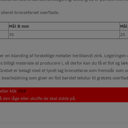
 olieret bronzefarvet
overflade.
Mål B mm
Mål
35
25
er en blanding af forskellige metaller heriblandt zink. Legeringen 
billigt materiale at producere i, så derfor kan du få et flot og læk
. Grebet er belagt med et tyndt lag bronzefarve som fremstår som s
bearbejdning som giver en flot børstet tekstur til grebets overflad
ller klik
HER
.
den låge eller skuffe de skal sidde på.