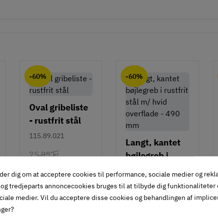
-60%
-60%
Oval gribeliste
- rustfrit stål
115.89.021
Langt, kantet
75,85 kr
bøjlegreb i
-60%
rustfrit stål m/
110.71.000
30
der dig om at acceptere cookies til performance, sociale medier og rek
34
,
hvid overflade
og tredjeparts annoncecookies bruges til at tilbyde dig funktionaliteter
Inkl. moms
81,05 kr
- 490 mm
ciale medier. Vil du acceptere disse cookies og behandlingen af implic
-60%
133 stk på lager
32
nger?
42
,