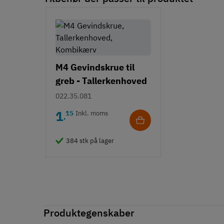
M4 Gevindskrue til
greb - Tallerkenhoved
- Krydskærv
022.35.081
1
15
Inkl. moms
,
384 stk på lager
Produktegenskaber