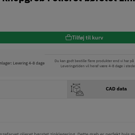
Tilføj til kurv
Du kan godt bestille flere produkter end vi har på 
rnlager: Levering 4-8 dage
Leveringstiden vil heraf være 4-8 dage i stede
CAD data
zefarvet olieret børstet zinklegering. Dette greb er perfekt hvis 