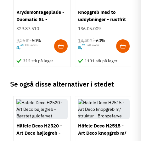
M4 bolt
um
Krydsmontageplade -
Knopgreb med to
Type
Duomatic SL -
uddybninger - rustfrit
Knopgreb
Euroskruer
stål
329.87.510
136.05.009
Stil
Klassisk
9,25 kr
14,40 kr
-50%
-60%
63
Inkl. moms
76
Inkl. moms
4
5
,
,
Tilstand
Ny
312 stk på lager
1131 stk på lager
Se også disse alternativer i stedet
Häfele Deco H2520 -
Häfele Deco H2515 -
Art Deco bøjlegreb -
Art Deco knopgreb m/
Børstet guldfarvet
struktur - Bronzefarve