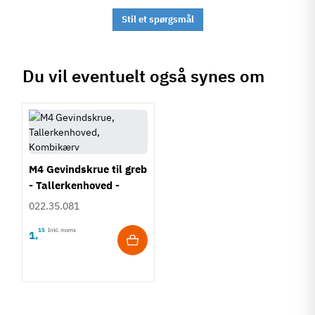
Stil et spørgsmål
Du vil eventuelt også synes om
M4 Gevindskrue til greb
- Tallerkenhoved -
Krydskærv
022.35.081
15
Inkl. moms
1
,