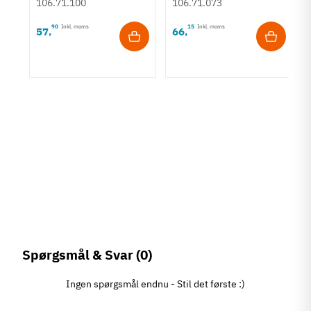
106.71.100
106.71.073
90
Inkl. moms
15
Inkl. moms
57
66
,
,
rt
Spørgsmål & Svar
(0)
Ingen spørgsmål endnu - Stil det første :)