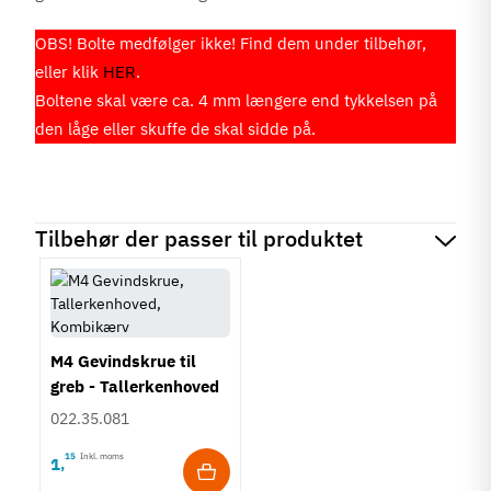
OBS! Bolte medfølger ikke! Find dem under tilbehør,
eller klik
HER
.
Boltene skal være ca. 4 mm længere end tykkelsen på
den låge eller skuffe de skal sidde på.
Tilbehør der passer til produktet
M4 Gevindskrue til
greb - Tallerkenhoved
- Krydskærv
022.35.081
15
Inkl. moms
1
,