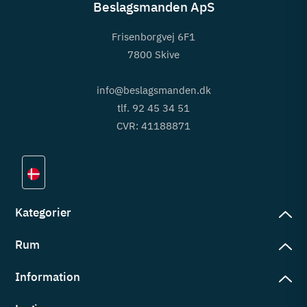
Beslagsmanden ApS
Frisenborgvej 6F1
7800 Skive
info@beslagsmanden.dk
tlf. 92 45 34 51
CVR: 41188871
Kategorier
Rum
slag
rd
Information
deværelse
eb
yggers