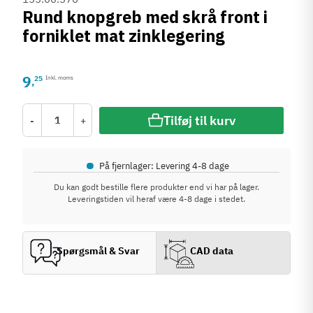
Rund knopgreb med skrå front i
forniklet mat zinklegering
9
25
Inkl. moms
,
Tilføj til kurv
-
+
•
På fjernlager: Levering 4-8 dage
Du kan godt bestille flere produkter end vi har på lager.
Leveringstiden vil heraf være 4-8 dage i stedet.
Spørgsmål & Svar
CAD data