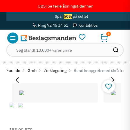
OBS! Se ferie åbningstider her
Spar
50%
på outlet
Ring 92 45 34 51
Kontakt os
0
Forside
Greb
Zinklegering
Rund knopgreb med skrå front i
155.00.570