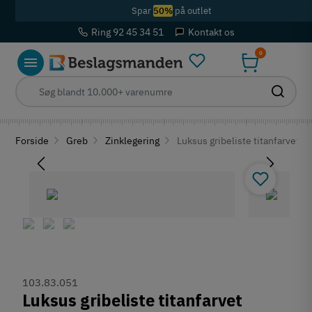
Spar
50%
på outlet
Ring 92 45 34 51
Kontakt os
0
Forside
Greb
Zinklegering
Luksus gribeliste titanfarvet 
103.83.051
Luksus gribeliste titanfarvet