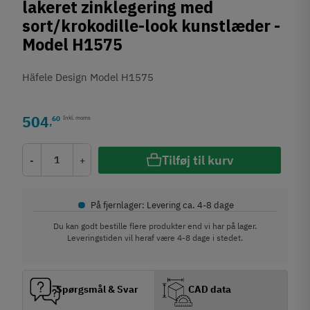
lakeret zinklegering med
sort/krokodille-look kunstlæder -
Model H1575
Häfele Design Model H1575
504
60
Inkl. moms
,
Tilføj til kurv
-
+
•
På fjernlager: Levering ca. 4-8 dage
Du kan godt bestille flere produkter end vi har på lager.
Leveringstiden vil heraf være 4-8 dage i stedet.
Spørgsmål & Svar
CAD data