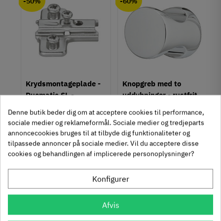
-50%
-60%
Hulafstand
32 mm
Farve
Grå
Sort
Montering
M4 bolt
um
Krydsmontageplade -
Knopgreb med to
Type
Duomatic SL -
uddybninger - rustfrit
Grebsliste
Euroskruer
stål
329.87.510
136.05.009
Stil
Denne butik beder dig om at acceptere cookies til performance,
Moderne
sociale medier og reklameformål. Sociale medier og tredjeparts
9,25 kr
14,40 kr
-50%
-60%
annoncecookies bruges til at tilbyde dig funktionaliteter og
63
Inkl. moms
76
Inkl. moms
4
5
,
,
Tilstand
Ny
tilpassede annoncer på sociale medier. Vil du acceptere disse
cookies og behandlingen af implicerede personoplysninger?
312 stk på lager
1131 stk på lager
Konfigurer
Se også disse alternativer i stedet
Afvis