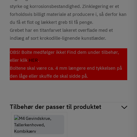
styrke og korrosionsbestandighed. Zinklegering er et
forholdsvis billigt materiale at producere i, så derfor kan
du få et flot og lækkert greb til få penge.
Grebet har en titanfarvet lakeret overflade med et
indlæg af sort krokodille-lignende kunstlæder.
OBS! Bolte medfølger ikke! Find dem under tilbehør,
eller klik
HER
.
Boltene skal være ca. 4 mm længere end tykkelsen på
den låge eller skuffe de skal sidde på.
Tilbehør der passer til produktet