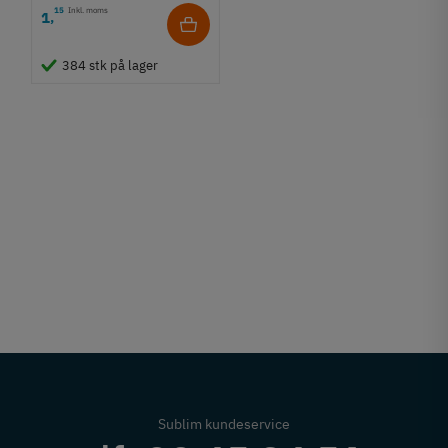
15
Inkl. moms
1
,
384 stk på lager
Sublim kundeservice