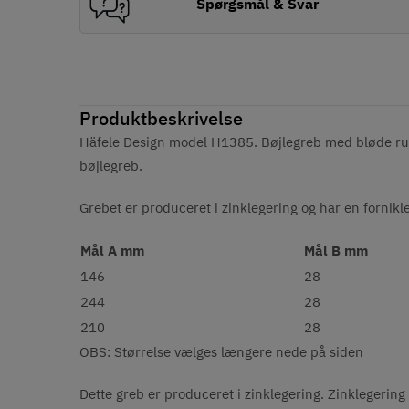
Spørgsmål & Svar
Produktbeskrivelse
Häfele Design model H1385. Bøjlegreb med bløde runde
bøjlegreb.
Grebet er produceret i zinklegering og har en fornikle
Mål A mm
Mål B mm
146
28
244
28
210
28
OBS: Størrelse vælges længere nede på siden
Dette greb er produceret i zinklegering. Zinklegering 