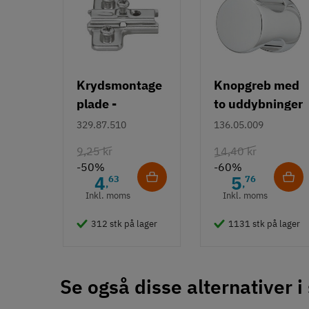
Børstet
Forniklet
Hulafstand
128 mm
160 mm
Krydsmontage
Knopgreb med
192 mm
plade -
to uddybninger
Farve
Duomatic SL -
- rustfrit stål
329.87.510
136.05.009
Metalfarvet
Euroskruer
9,25 kr
14,40 kr
Montering
-50%
-60%
M4 bolt
4
5
63
76
,
,
Type
Inkl. moms
Inkl. moms
Bøjlegreb
312 stk på lager
1131 stk på lager
Stil
Klassisk
Tilstand
Ny
Se også disse alternativer i