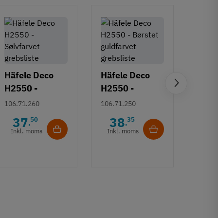
Häfele Deco
Häfele Deco
H2550 -
H2550 -
Häfe
Sølvfarvet
Børstet
106.71.260
106.71.250
H253
grebsliste
guldfarvet
Deco
37
38
50
35
106.7
,
,
grebsliste
- Gul
Inkl. moms
Inkl. moms
6
børs
Inkl
17 