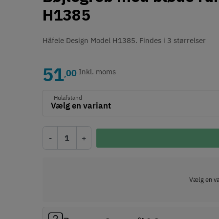
H1385
Häfele Design Model H1385. Findes i 3 størrelser
51
00
Inkl. moms
,
Hulafstand
-
+
Vælg en var