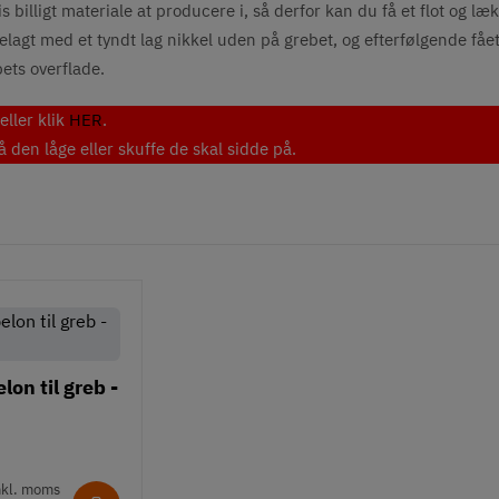
billigt materiale at producere i, så derfor kan du få et flot og læk
belagt med et tyndt lag nikkel uden på grebet, og efterfølgende fået
bets overflade.
ller klik
HER
.
den låge eller skuffe de skal sidde på.
on til greb -
nkl. moms