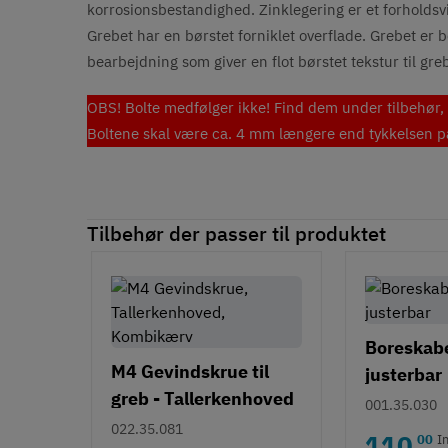
korrosionsbestandighed. Zinklegering er et forholdsvis 
Grebet har en børstet forniklet overflade. Grebet er 
bearbejdning som giver en flot børstet tekstur til gre
OBS! Bolte medfølger ikke! Find dem under tilbehør, e
Boltene skal være ca. 4 mm længere end tykkelsen på 
Tilbehør der passer til produktet
Boreskabel
M4 Gevindskrue til
justerbar
greb - Tallerkenhoved
001.35.030
- Krydskærv
022.35.081
110
00
I
,