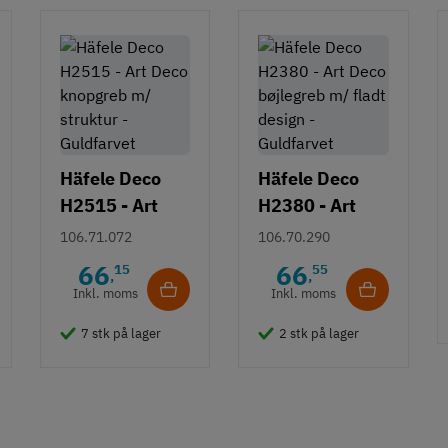
Häfele Deco
Häfele Deco
H2515 - Art
H2380 - Art
Deco knopgreb
Deco bøjlegreb
106.71.072
106.70.290
m/ struktur -
m/ fladt design
66
66
15
55
,
,
Guldfarvet
- Guldfarvet
Inkl. moms
Inkl. moms
7 stk på lager
2 stk på lager