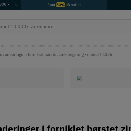
 800,-
Spar
50%
på outlet
 runderinger i forniklet børstet zinklengering - model H1385
deringer i forniklet børstet z