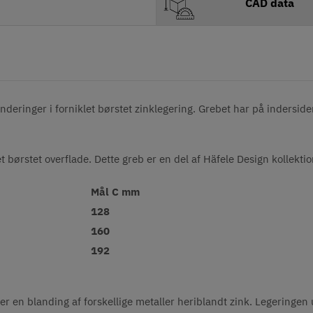
CAD data
ringer i forniklet børstet zinklegering. Grebet har på indersiden
t børstet overflade. Dette greb er en del af Häfele Design kollekti
Mål C mm
128
160
192
er en blanding af forskellige metaller heriblandt zink. Legeringen 