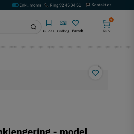
Kontakt os
Ring 92 45 34 51
0
Favorit
Kurv
Guides
Ordbog
inklengering - model