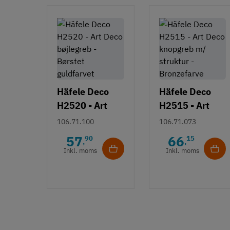
Häfele Deco
Häfele Deco
H2520 - Art
H2515 - Art
Deco bøjlegreb
Deco knopgreb
106.71.100
106.71.073
- Børstet
m/ struktur -
57
66
90
15
,
,
guldfarvet
Bronzefarve
Inkl. moms
Inkl. moms