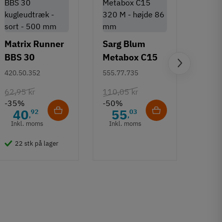
Matrix Runner
Sarg Blum
BBS 30
Metabox C15
Greb 
kugleudtræk -
320 M - højde
420.50.352
555.77.735
Rund
sort - 500 mm
86 mm
mm
108.6
62,95 kr
110,05 kr
-35%
-50%
132,6
40
55
92
03
,
,
-50%
Inkl. moms
Inkl. moms
6
Inkl
22 stk på lager
50 