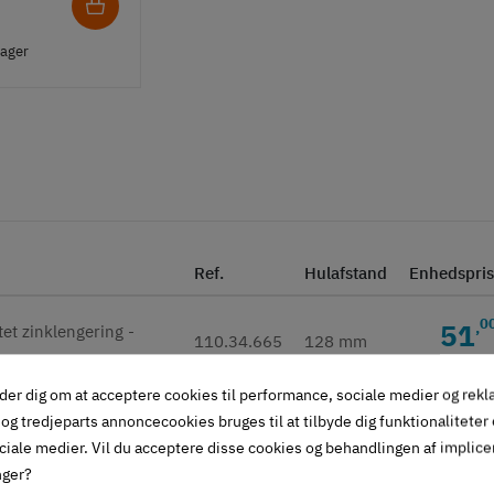
lager
Ref.
Hulafstand
Enhedspri
0
51
,
110.34.665
128 mm
Inkl. mo
der dig om at acceptere cookies til performance, sociale medier og rek
5
59
,
og tredjeparts annoncecookies bruges til at tilbyde dig funktionaliteter
110.34.666
160 mm
ciale medier. Vil du acceptere disse cookies og behandlingen af implic
Inkl. mo
nger?