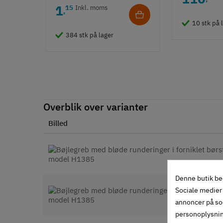
1
15
Inkl. moms
,
10 stk på 
384 stk på lager
Overblik over varianter
Billed
Denne butik be
Sociale medier 
annoncer på so
personoplysni