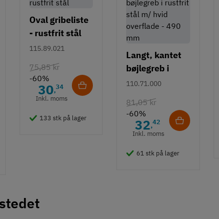
Oval gribeliste
- rustfrit stål
115.89.021
Langt, kantet
75,85 kr
bøjlegreb i
-60%
rustfrit stål m/
110.71.000
30
34
,
hvid overflade
Inkl. moms
81,05 kr
- 490 mm
-60%
133 stk på lager
32
42
,
Inkl. moms
61 stk på lager
 stedet