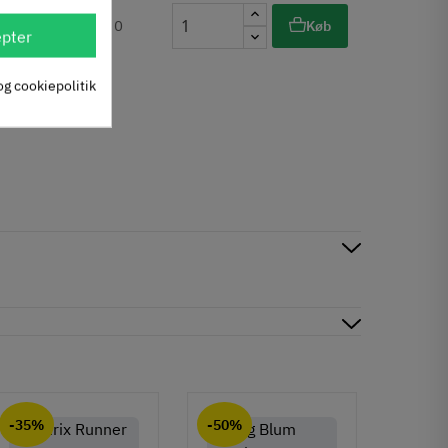
0
0
Køb
pter
ms
og cookiepolitik
-35%
-50%
-50%