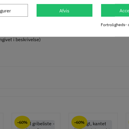
3
67
,
110.34.667
192 mm
igurer
Afvis
Acce
Inkl. mo
Fortroligheds- 
givet i beskrivelse)
-60%
-60%