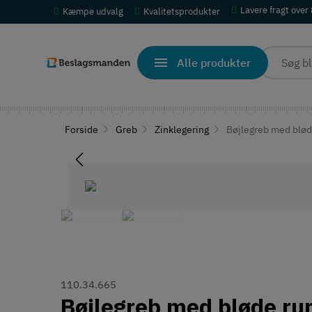
Lavere fragt over
Kæmpe udvalg
Kvalitetsprodukter
Alle produkter
Forside
Greb
Zinklegering
Bøjlegreb med bløde
110.34.665
Bøjlegreb med bløde run