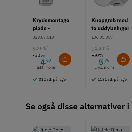
128 mm
192 mm
Farve
Krydsmontage
Knopgreb med
Sort
plade -
to uddybninger
Montering
Duomatic SL -
- rustfrit stål
329.87.510
136.05.009
M4 bolt
Euroskruer
9,25 kr
14,40 kr
Type
-50%
-60%
Bøjlegreb
4
5
63
76
,
,
Inkl. moms
Inkl. moms
Stil
Klassisk
312 stk på lager
1131 stk på lager
Tilstand
Ny
Se også disse alternativer i