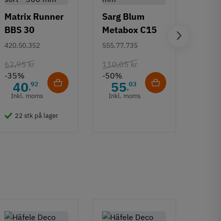
Matrix Runner
Sarg Blum
BBS 30
Metabox C15
Greb 
kugleudtræk -
320 M - højde
420.50.352
555.77.735
Rund
sort - 500 mm
86 mm
mm
108.6
62,95 kr
110,05 kr
-35%
-50%
132,6
40
55
92
03
,
,
-50%
Inkl. moms
Inkl. moms
6
Inkl
22 stk på lager
50 