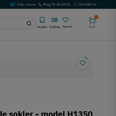
Kontakt os
Ring 92 45 34 51
0
Favorit
Kurv
Guides
Ordbog
ede sokler - model H1350