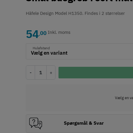
Häfele Design Model H1350. Findes i 2 størrelser
54
00
Inkl. moms
,
Hulafstand
-
+
Vælg en var
Spørgsmål & Svar