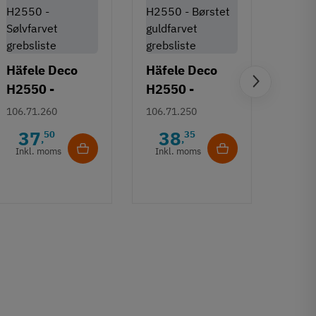
Häfele Deco
Häfele Deco
H2550 -
H2550 -
Häfe
Sølvfarvet
Børstet
106.71.260
106.71.250
H253
grebsliste
guldfarvet
Deco
37
38
50
35
106.7
,
,
grebsliste
- Gul
Inkl. moms
Inkl. moms
6
børs
Inkl
17 