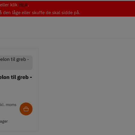
ller klik
HER
.
den låge eller skuffe de skal sidde på.
on til greb -
nkl. moms
lager