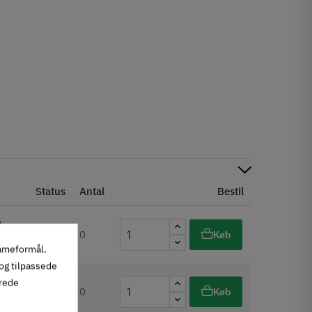
Status
Antal
Bestil
0
0
Køb
ms
lameformål.
 og tilpassede
5
erede
0
Køb
ms