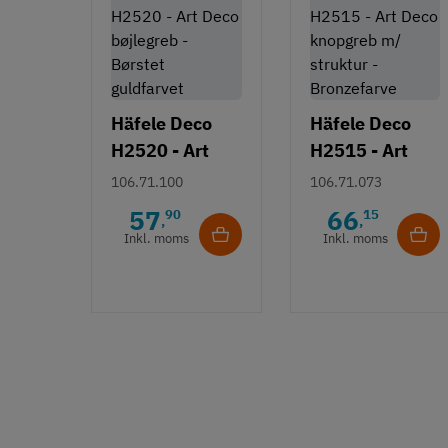
Häfele Deco
Häfele Deco
H2520 - Art
H2515 - Art
Deco bøjlegreb
Deco knopgreb
106.71.100
106.71.073
- Børstet
m/ struktur -
57
66
90
15
,
,
guldfarvet
Bronzefarve
Inkl. moms
Inkl. moms