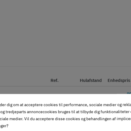
Ref.
Hulafstand
Enhedspris
0
54
,
110.34.336
128 mm
Inkl. mo
der dig om at acceptere cookies til performance, sociale medier og rek
og tredjeparts annoncecookies bruges til at tilbyde dig funktionaliteter
2
ciale medier. Vil du acceptere disse cookies og behandlingen af implic
62
,
110.34.338
192 mm
nger?
Inkl. mo