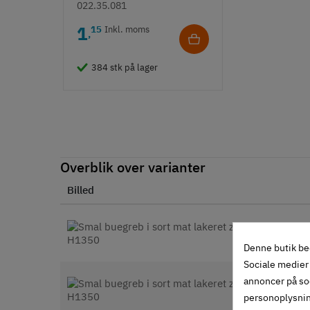
- Krydskærv
022.35.081
1
15
Inkl. moms
,
384 stk på lager
Overblik over varianter
Billed
Denne butik be
Sociale medier 
annoncer på so
personoplysni