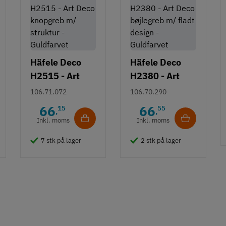
Häfele Deco
Häfele Deco
H2515 - Art
H2380 - Art
Deco knopgreb
Deco bøjlegreb
106.71.072
106.70.290
m/ struktur -
m/ fladt design
66
66
15
55
,
,
Guldfarvet
- Guldfarvet
Inkl. moms
Inkl. moms
7 stk på lager
2 stk på lager