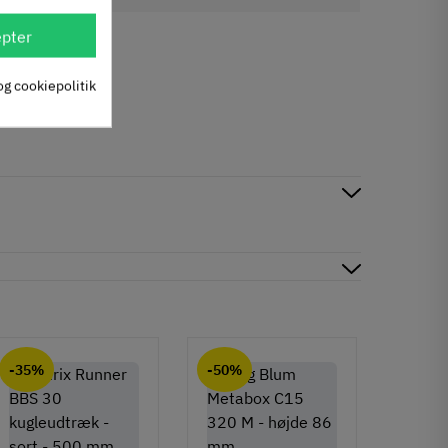
pter
og cookiepolitik
-35%
-50%
-50%