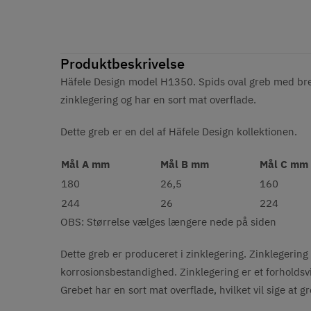
Produktbeskrivelse
Häfele Design model H1350. Spids oval greb med brede 
zinklegering og har en sort mat overflade.
Dette greb er en del af Häfele Design kollektionen.
Mål A mm
Mål B mm
Mål C mm
180
26,5
160
244
26
224
OBS: Størrelse vælges længere nede på siden
Dette greb er produceret i zinklegering. Zinklegering 
korrosionsbestandighed. Zinklegering er et forholdsvis 
Grebet har en sort mat overflade, hvilket vil sige at g