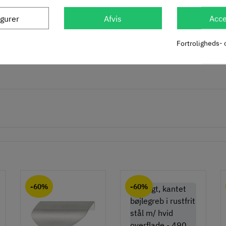
igurer
Afvis
Acce
givet i beskrivelse)
Fortroligheds- 
-60%
-60%