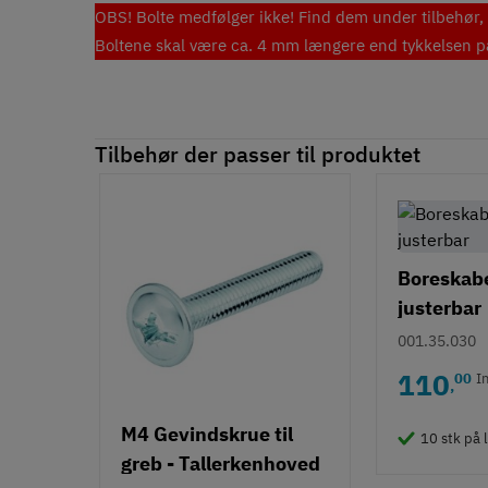
OBS! Bolte medfølger ikke! Find dem under tilbehør, e
Boltene skal være ca. 4 mm længere end tykkelsen på 
Tilbehør der passer til produktet
Boreskabel
justerbar
001.35.030
110
00
I
,
M4 Gevindskrue til
10 stk på 
greb - Tallerkenhoved