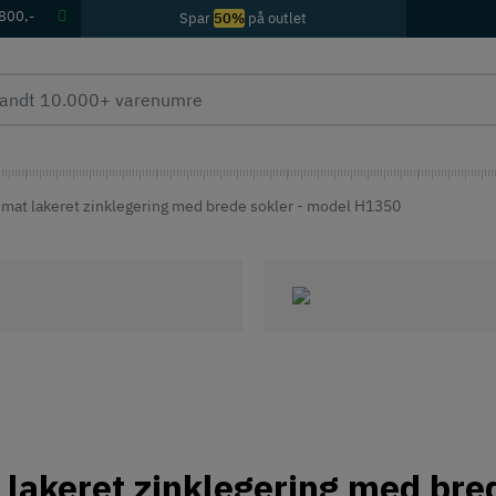
 800,-
Spar
50%
på outlet
 mat lakeret zinklegering med brede sokler - model H1350
 lakeret zinklegering med br