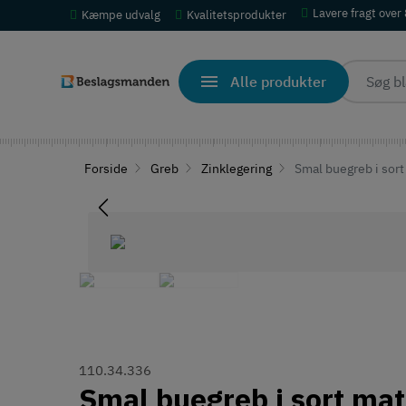
Lavere fragt over
Kæmpe udvalg
Kvalitetsprodukter
Alle produkter
Forside
Greb
Zinklegering
Smal buegreb i sort
110.34.336
Smal buegreb i sort mat