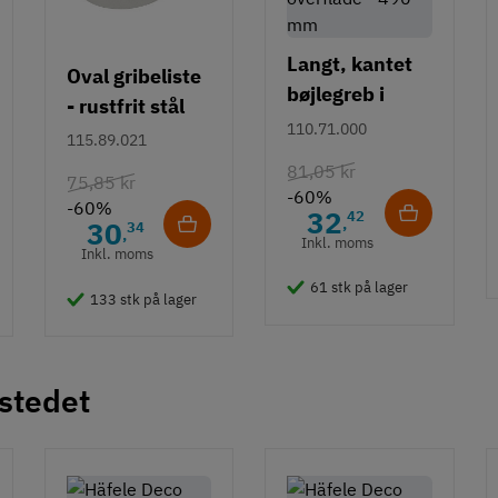
Langt, kantet
Oval gribeliste
bøjlegreb i
- rustfrit stål
rustfrit stål m/
110.71.000
115.89.021
hvid overflade
81,05 kr
75,85 kr
- 490 mm
-60%
-60%
32
42
,
30
34
,
Inkl. moms
Inkl. moms
61 stk på lager
133 stk på lager
 stedet