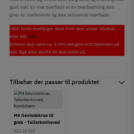
gjort mat. En mat overflade er en bearbejdning som
giver en matterende og ikke skinnende overflade.
OBS! Bolte medfølger ikke! Find dem under tilbehør,
eller klik
HER
.
Boltene skal være ca. 4 mm længere end tykkelsen på
den låge eller skuffe de skal sidde på.
Tilbehør der passer til produktet
M4 Gevindskrue til
greb - Tallerkenhoved
- Krydskærv
022.35.081