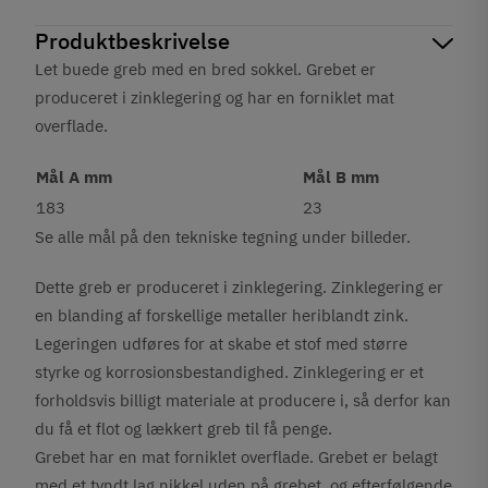
Produktbeskrivelse
Let buede greb med en bred sokkel.
Grebet er
produceret i zinklegering og har en forniklet mat
overflade.
Mål A mm
Mål B mm
183
23
Se alle mål på den tekniske tegning under billeder.
Dette greb er produceret i zinklegering. Zinklegering er
en blanding af forskellige metaller heriblandt zink.
Legeringen udføres for at skabe et stof med større
styrke og korrosionsbestandighed. Zinklegering er et
forholdsvis billigt materiale at producere i, så derfor kan
du få et flot og lækkert greb til få penge.
Grebet har en mat forniklet overflade. Grebet er belagt
med et tyndt lag nikkel uden på grebet, og efterfølgende