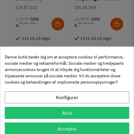
Hulafstand
Euroskruer
stål
128 mm
329.87.510
136.05.009
Farve
9,25 kr
14,40 kr
-50%
-60%
Metalfarvet
63
Inkl. moms
76
Inkl. moms
4
5
,
,
um
Montering
M4 bolt
312 stk på lager
1131 stk på lager
Type
Bøjlegreb
Denne butik beder dig om at acceptere cookies til performance,
Stil
sociale medier og reklameformål. Sociale medier og tredjeparts
Klassisk
annoncecookies bruges til at tilbyde dig funktionaliteter og
tilpassede annoncer på sociale medier. Vil du acceptere disse
Tilstand
Ny
cookies og behandlingen af implicerede personoplysninger?
Se også disse alternativer i stedet
Konfigurer
Afvis
Accepter