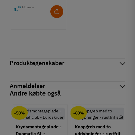
15
Inkl. moms
1
,
Produktegenskaber
Mærker
Haefele
Reference
155.00.200
Anmeldelser
Produktinformation
Andre købte også
Materiale
chat
Anmeldelser (0)
Zinklegering
-50%
-60%
Overflade
Forniklet
Mat
Krydsmontageplade -
Knopgreb med to
Duomatic SL -
uddybninger - rustfrit