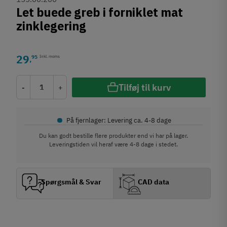
Let buede greb i forniklet mat
zinklegering
29
95
Inkl. moms
,
Tilføj til kurv
-
+
•
På fjernlager: Levering ca. 4-8 dage
Du kan godt bestille flere produkter end vi har på lager.
Leveringstiden vil heraf være 4-8 dage i stedet.
Spørgsmål & Svar
CAD data