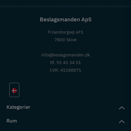
Beslagsmanden ApS
Frisenborgvej 6F1
7800 Skive
info@beslagsmanden.dk
tlf. 92 45 34 51
CVR: 41188871
Kategorier
Rum
slag