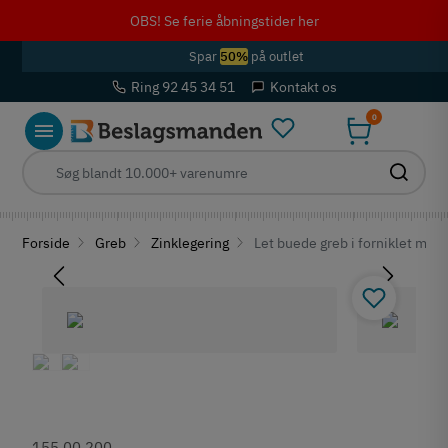
OBS! Se ferie åbningstider her
Spar
50%
på outlet
Ring 92 45 34 51
Kontakt os
0
Forside
Greb
Zinklegering
Let buede greb i forniklet mat 
155.00.200