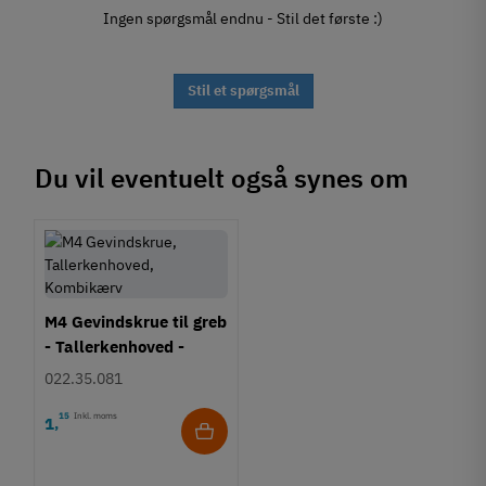
Ingen spørgsmål endnu - Stil det første :)
Stil et spørgsmål
Du vil eventuelt også synes om
M4 Gevindskrue til greb
- Tallerkenhoved -
Krydskærv
022.35.081
15
Inkl. moms
1
,