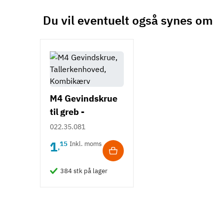
Du vil eventuelt også synes om
M4 Gevindskrue
til greb -
Tallerkenhoved -
022.35.081
Krydskærv
1
15
Inkl. moms
,
384 stk på lager