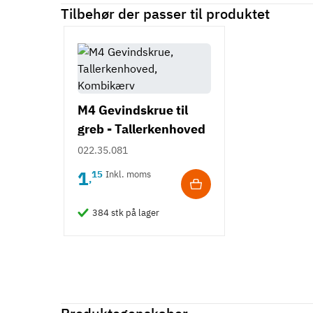
Tilbehør der passer til produktet
M4 Gevindskrue til
greb - Tallerkenhoved
- Krydskærv
022.35.081
1
15
Inkl. moms
,
384 stk på lager