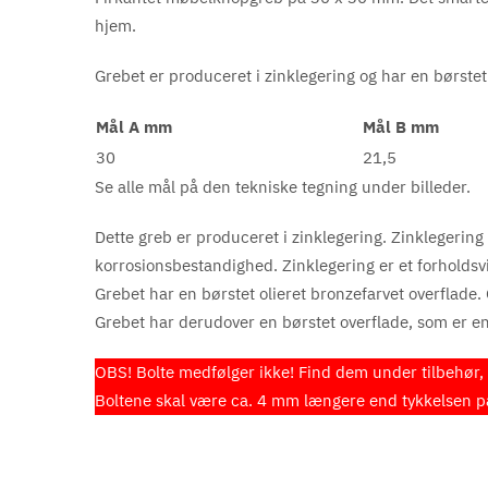
hjem.
Grebet er produceret i zinklegering og har en
børstet
Mål A mm
Mål B mm
30
21,5
Se alle mål på den tekniske tegning under billeder.
Dette greb er produceret i zinklegering. Zinklegering 
korrosionsbestandighed. Zinklegering er et forholdsvis 
Grebet har en børstet olieret bronzefarvet overflade
Grebet har derudover en børstet overflade, som er en 
OBS! Bolte medfølger ikke! Find dem under tilbehør, e
Boltene skal være ca. 4 mm længere end tykkelsen på 