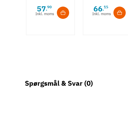
- Børstet
m/ struktur -
57
66
90
15
,
,
guldfarvet
Bronzefarve
Inkl. moms
Inkl. moms
Spørgsmål & Svar
(0)