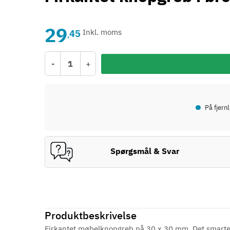
29
45
Inkl. moms
,
-
+
•
På fjern
Spørgsmål & Svar
Produktbeskrivelse
Firkantet møbelknopgreb på 30 x 30 mm. Det smarte f