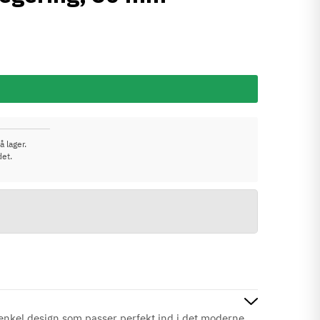
å lager.
det.
 enkel design som passer perfekt ind i det moderne