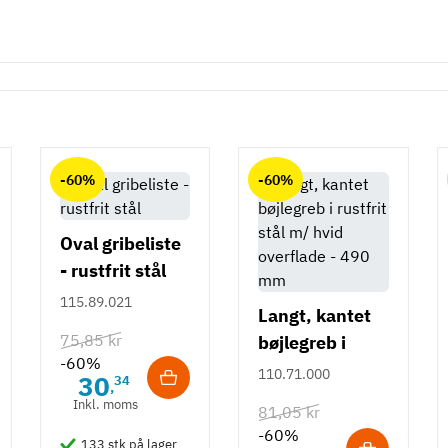
-60%
-60%
Oval gribeliste
- rustfrit stål
115.89.021
Langt, kantet
75,85 kr
bøjlegreb i
-60%
rustfrit stål m/
110.71.000
30
34
,
hvid overflade
Inkl. moms
81,05 kr
- 490 mm
-60%
133 stk på lager