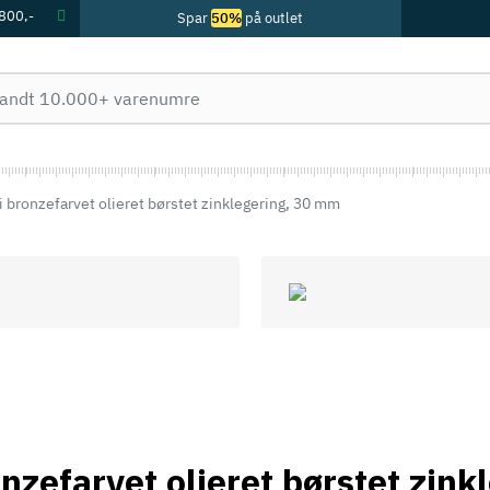
 800,-
Spar
50%
på outlet
i bronzefarvet olieret børstet zinklegering, 30 mm
onzefarvet olieret børstet zin