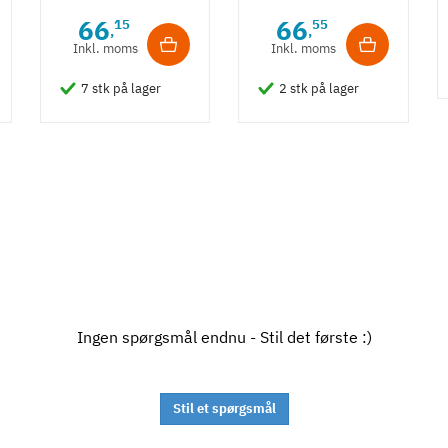
m/ struktur -
m/ fladt design
66
66
15
55
,
,
Guldfarvet
- Guldfarvet
Inkl. moms
Inkl. moms
7 stk på lager
2 stk på lager
Ingen spørgsmål endnu - Stil det første :)
Stil et spørgsmål