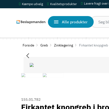
Lavere fragt over
Kæmpe udvalg
Kvalitetsprodukter
Alle produkter
Forside
Greb
Zinklegering
Firkantet knopgreb 
155.01.782
Firkantet knopgreb i br