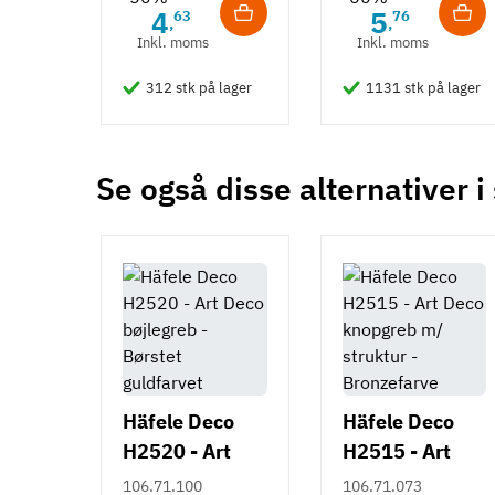
Moderne
4
5
63
76
,
,
Inkl. moms
Inkl. moms
Tilstand
Ny
312 stk på lager
1131 stk på lager
Se også disse alternativer i
Häfele Deco
Häfele Deco
H2520 - Art
H2515 - Art
Deco bøjlegreb
Deco knopgreb
106.71.100
106.71.073