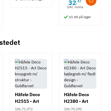
32
42
,
Inkl. moms
61 stk på lager
 stedet
Häfele Deco
Häfele Deco
H2515 - Art
H2380 - Art
Deco knopgreb
Deco bøjlegreb
106.71.072
106.70.290