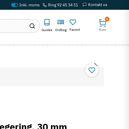
Kontakt os
Ring 92 45 34 51
0
Favorit
Kurv
Guides
Ordbog
klegering, 30 mm