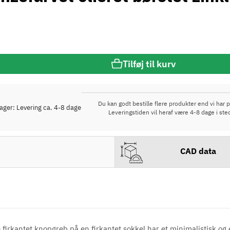
Tilføj til kurv
Du kan godt bestille flere produkter end vi har p
lager: Levering ca. 4-8 dage
Leveringstiden vil heraf være 4-8 dage i ste
CAD data
irkantet knopgreb på en firkantet sokkel har et minimalistisk og