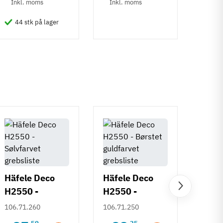
Inkl. moms
Inkl. moms
6
Inkl
44 stk på lager
50 
Häfele Deco
Häfele Deco
H2550 -
H2550 -
Häfe
Sølvfarvet
Børstet
106.71.260
106.71.250
H253
grebsliste
guldfarvet
Deco