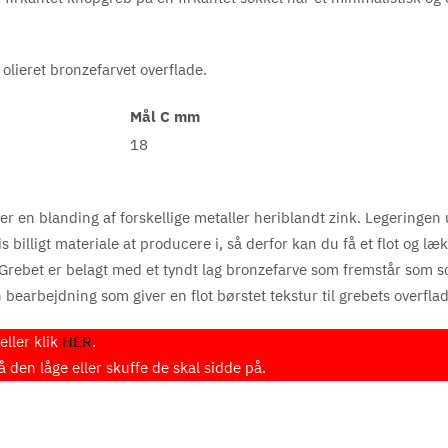
 olieret bronzefarvet
overflade.
Mål C mm
18
er en blanding af forskellige metaller heriblandt zink. Legeringen 
billigt materiale at producere i, så derfor kan du få et flot og læk
. Grebet er belagt med et tyndt lag bronzefarve som fremstår som s
bearbejdning som giver en flot børstet tekstur til grebets overflad
ller klik
HER
.
den låge eller skuffe de skal sidde på.