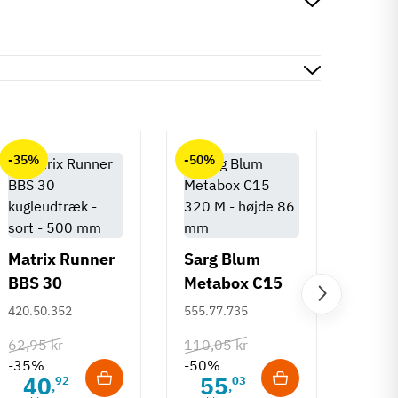
-35%
-50%
-50%
Matrix Runner
Sarg Blum
BBS 30
Metabox C15
Greb 
kugleudtræk -
320 M - højde
420.50.352
555.77.735
Rund
sort - 500 mm
86 mm
mm
108.6
62,95 kr
110,05 kr
-35%
-50%
132,6
40
55
92
03
,
,
-50%