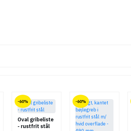
-60%
-60%
Oval gribeliste
- rustfrit stål