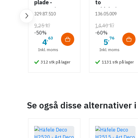
plade -
to
Metalfarvet
Duomatic SL -
uddybninger -
Montering
329.87.510
136.05.009
Euroskruer
rustfrit stål
M4 bolt
9,25 kr
14,40 kr
Type
-50%
-60%
Grebsliste
63
76
,
,
4
5
Stil
Inkl. moms
Inkl. moms
Moderne
312 stk på lager
1131 stk på lager
Tilstand
Ny
Se også disse alternativer i
-50%
-50%