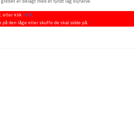
at grebet er belagt med et tyndt lag
bly
farve.
 eller klik
HER
.
å den låge eller skuffe de skal sidde på.