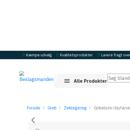
Kæmpe udvalg
Kvalitetsprodukter
Lavere fragt ove
Alle Produkter
Forside
Greb
Zinklegering
Gribeliste i blyfarv