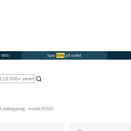
r 800,-
Spar
50%
på outlet
et zinklegering - model H1520