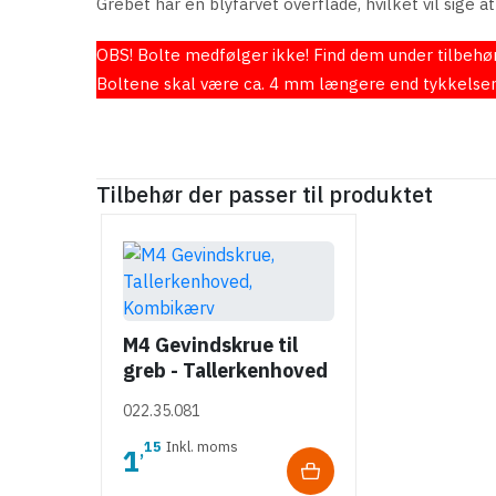
Grebet har en
blyfarvet
overflade, hvilket vil sige 
OBS! Bolte medfølger ikke! Find dem under tilbehør,
Boltene skal være ca. 4 mm længere end tykkelsen p
Tilbehør der passer til produktet
M4 Gevindskrue til
greb - Tallerkenhoved
- Krydskærv
022.35.081
15
Inkl. moms
,
1