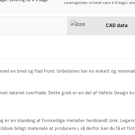
Leveringstiden vil heraf være 4-8 dage i ste
CAD data
ed en bred og flad front. Gribelisten har en enkelt og minimalis
rvet lakeret
overflade.
Dette greb er en del af Häfele Design ko
ng er en blanding af forskellige metaller heriblandt zink. Leger
dsvis billigt materiale at producere i, så derfor kan du få et flo