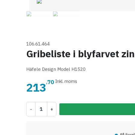
106.61.464
Gribeliste i blyfarvet z
Häfele Design Model H1520
70
Inkl. moms
,
213
-
+
•
På fjern