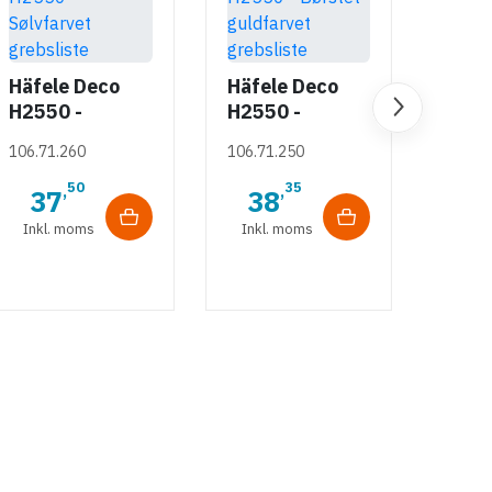
Häfele Deco
Häfele Deco
H2550 -
H2550 -
Sølvfarvet
Børstet
106.71.260
106.71.250
grebsliste
guldfarvet
grebsliste
50
35
,
,
37
38
Inkl. moms
Inkl. moms