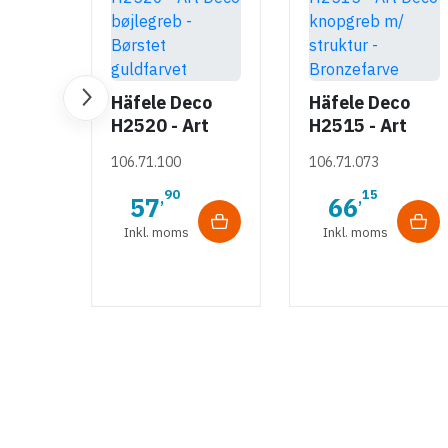
Greb Stål,
Greb i sort
Rund. 176-240
aluminium og
mm
forkromet
Häfele Deco
Häfele Deco
108.65.002
106.69.227
sokkel
H2520 - Art
H2515 - Art
132,65 kr
167,60 kr
Deco bøjlegreb
Deco knopgreb
-50%
-50%
106.71.100
106.71.073
- Børstet
m/ struktur -
33
80
,
,
66
83
guldfarvet
Bronzefarve
90
15
,
,
57
66
Inkl. moms
Inkl. moms
Inkl. moms
Inkl. moms
50 stk på lager
34 stk på lager