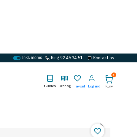
Ring 92 45 34 51
Kontakt os
0
Guides
Ordbog
Favorit
Log ind
Kurv