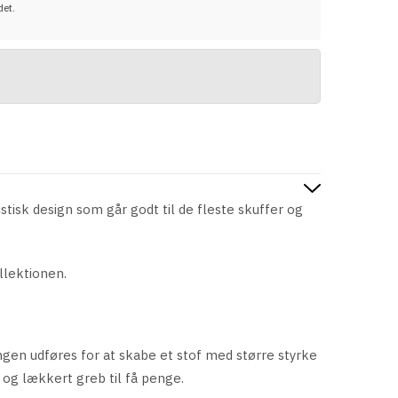
det.
tisk design som går godt til de fleste skuffer og
llektionen.
ingen udføres for at skabe et stof med større styrke
t og lækkert greb til få penge.