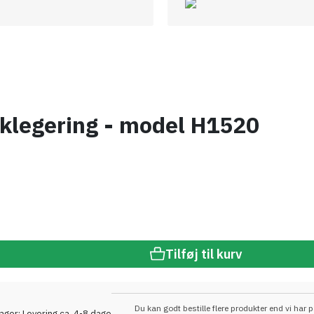
inklegering - model H1520
Tilføj til kurv
Du kan godt bestille flere produkter end vi har p
lager: Levering ca. 4-8 dage