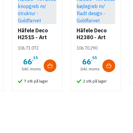
Häfele Deco
Häfele Deco
H2515 - Art
H2380 - Art
Deco knopgreb
Deco bøjlegreb
106.71.072
106.70.290
m/ struktur -
m/ fladt design
Guldfarvet
- Guldfarvet
15
55
,
,
66
66
Inkl. moms
Inkl. moms
7 stk på lager
2 stk på lager