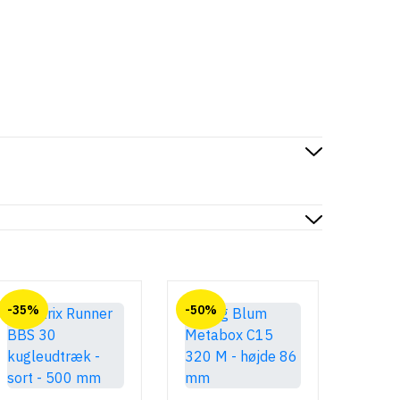
-35%
-50%