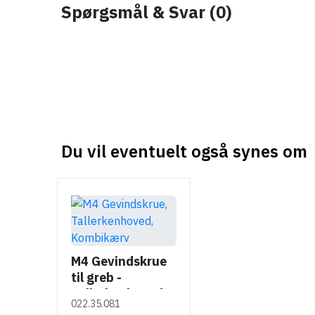
Spørgsmål & Svar
(0)
Häfele Deco
Rundt
H2530 - Art
skålegreb i sort
Deco bøjlegreb
zinklegering
106.71.160
111.75.620
- Guldfarvet
børstet
40
80
,
,
63
57
Inkl. moms
Inkl. moms
Du vil eventuelt også synes om
17 stk på lager
M4 Gevindskrue
til greb -
Tallerkenhoved -
022.35.081
Krydskærv