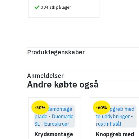
384 stk på lager
Produktegenskaber
Mærker
Haefele
Reference
106.61.464
Anmeldelser
Produktinformation
Andre købte også
Anmeldelser (0)
Materiale
chat
Zinklegering
-50%
-60%
Hulafstand
Der er ingen kundeanmeldelser endnu.
160 mm
192 mm
Krydsmontage
Knopgreb med
Farve