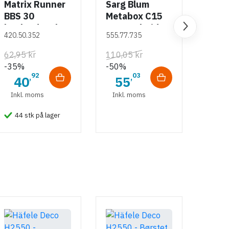
Matrix Runner
Sarg Blum
BBS 30
Metabox C15
kugleudtræk -
320 M - højde
420.50.352
555.77.735
sort - 500 mm
86 mm
62,95 kr
110,05 kr
-35%
-50%
92
03
,
,
40
55
Inkl. moms
Inkl. moms
44 stk på lager