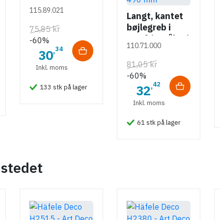
115.89.021
Langt, kantet
bøjlegreb i
75,85 kr
rustfrit stål m/
-60%
110.71.000
hvid overflade
34
,
30
- 490 mm
81,05 kr
Inkl. moms
-60%
42
,
32
133 stk på lager
Inkl. moms
61 stk på lager
 stedet