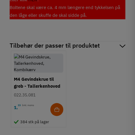
Boltene skal være ca. 4 mm længere end tykkelsen på
den låge eller skuffe de skal sidde på.
Tilbehør der passer til produktet
M4 Gevindskrue til
greb - Tallerkenhoved
- Krydskærv
022.35.081
15
Inkl. moms
1
,
384 stk på lager