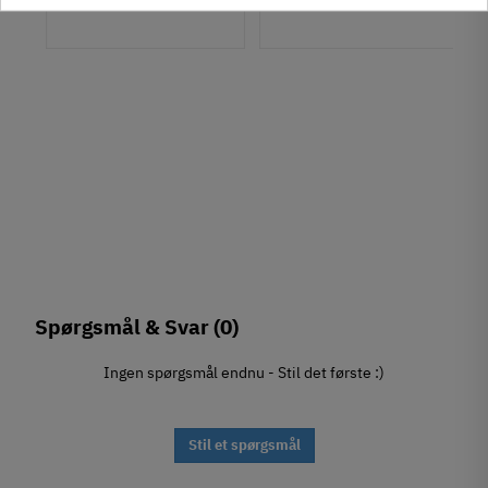
Spørgsmål & Svar
(0)
Ingen spørgsmål endnu - Stil det første :)
Stil et spørgsmål