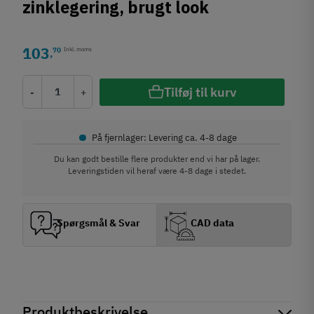
zinklegering, brugt look
103
70
Inkl. moms
,
Tilføj til kurv
-
+
•
På fjernlager: Levering ca. 4-8 dage
Du kan godt bestille flere produkter end vi har på lager.
Leveringstiden vil heraf være 4-8 dage i stedet.
Spørgsmål & Svar
CAD data
Produktbeskrivelse