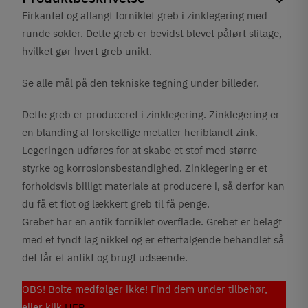
Firkantet og aflangt forniklet greb i zinklegering med
runde sokler. Dette greb er bevidst blevet påført slitage,
hvilket gør hvert greb unikt.
Se alle mål på den tekniske tegning under billeder.
Dette greb er produceret i zinklegering. Zinklegering er
en blanding af forskellige metaller heriblandt zink.
Legeringen udføres for at skabe et stof med større
styrke og korrosionsbestandighed. Zinklegering er et
forholdsvis billigt materiale at producere i, så derfor kan
du få et flot og lækkert greb til få penge.
Grebet har en antik forniklet overflade. Grebet er belagt
med et tyndt lag nikkel og er efterfølgende behandlet så
det får et antikt og brugt udseende.
OBS! Bolte medfølger ikke! Find dem under tilbehør,
eller klik
HER
.