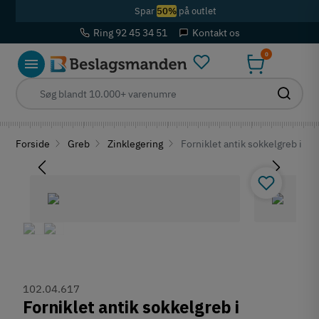
Spar
50%
på outlet
Ring 92 45 34 51
Kontakt os
0
Forside
Greb
Zinklegering
Forniklet antik sokkelgreb i zin
102.04.617
Forniklet antik sokkelgreb i