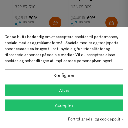
Euroskruer
stål
M4 bolt
329.87.510
136.05.009
Type
9,25 kr
14,40 kr
-50%
-60%
Bøjlegreb
63
Inkl. moms
76
Inkl. moms
4
5
,
,
Stil
Klassisk
312 stk på lager
1131 stk på lager
Denne butik beder dig om at acceptere cookies til performance,
sociale medier og reklameformål. Sociale medier og tredjeparts
Tilstand
Ny
annoncecookies bruges til at tilbyde dig funktionaliteter og
tilpassede annoncer på sociale medier. Vil du acceptere disse
Se også disse alternativer i stedet
cookies og behandlingen af implicerede personoplysninger?
Konfigurer
Afvis
Häfele Deco H2520 -
Häfele Deco H2515 -
Art Deco bøjlegreb -
Art Deco knopgreb m/
Accepter
Børstet guldfarvet
struktur - Bronzefarve
106.71.100
106.71.073
Fortroligheds- og cookiepolitik
90
Inkl. moms
15
Inkl. moms
57
66
,
,
rt