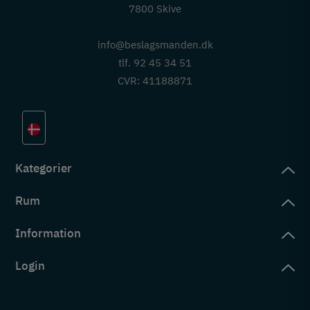
7800 Skive
info@beslagsmanden.dk
tlf. 92 45 34 51
CVR: 41188871
Kategorier
Rum
slag
rd
Information
deværelse
eb
yggers
Login
vering
ul
tré
tingelser
ngsler
g ind på konto
rderobe