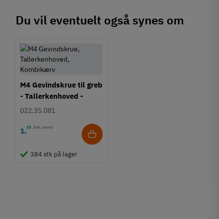
Du vil eventuelt også synes om
M4 Gevindskrue til greb
- Tallerkenhoved -
Krydskærv
022.35.081
15
Inkl. moms
1
,
384 stk på lager