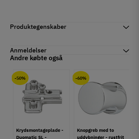
Produktegenskaber
Mærker
Haefele
Reference
102.04.617
Anmeldelser
Produktinformation
Andre købte også
Materiale
chat
Anmeldelser (0)
Zinklegering
-50%
-60%
Overflade
Antik
Brugt look
Forniklet
Hulafstand
128 mm
Farve
Metalfarvet
um
Krydsmontageplade -
Knopgreb med to
Duomatic SL -
uddybninger - rustfrit
Montering